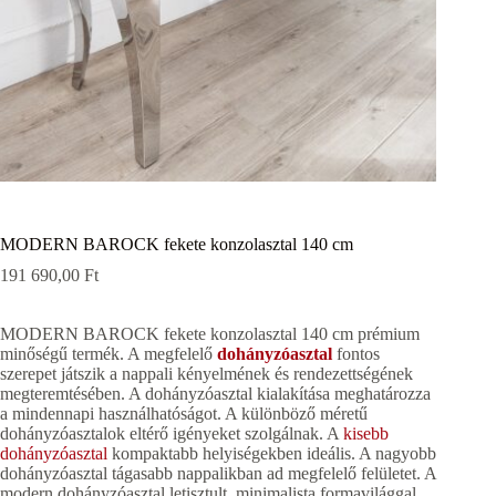
MODERN BAROCK fekete konzolasztal 140 cm
191 690,00
Ft
MODERN BAROCK fekete konzolasztal 140 cm prémium
minőségű termék. A megfelelő
dohányzóasztal
fontos
szerepet játszik a nappali kényelmének és rendezettségének
megteremtésében. A dohányzóasztal kialakítása meghatározza
a mindennapi használhatóságot. A különböző méretű
dohányzóasztalok eltérő igényeket szolgálnak. A
kisebb
dohányzóasztal
kompaktabb helyiségekben ideális. A nagyobb
dohányzóasztal tágasabb nappalikban ad megfelelő felületet. A
modern dohányzóasztal letisztult, minimalista formavilággal