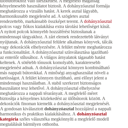
ülőbútorokhoz való illeszkedést. A megfelelő magasság
kényelmesebb használatot biztosít. A dohányzóasztal formája
meghatározza a vizuális hatást. A kerek asztal lágyabb,
harmonikusabb megjelenést ad. A szögletes asztal
rendezettebb, markánsabb összképet teremt. A
dohányzóasztal
polcos vagy fiókos kialakítása extra tárolási lehetőséget kínál.
A nyitott polcok könnyebb hozzáférést biztosítanak a
mindennapi tárgyakhoz. A zárt elemek rendezettebb látványt
nyújtanak. A dohányzóasztal felülete alkalmas könyvek, tálcák
vagy dekorációk elhelyezésére. A felület mérete meghatározza
a funkcionalitást. A dohányzóasztal színválasztása igazítható
az enteriőr stílusához. A világos árnyalatok tágasabb hatást
keltenek. A sötétebb tónusok komolyabb, karakteresebb
megjelenést adnak. A dohányzóasztal könnyen kombinálható
más nappali bútorokkal. A minőségi anyaghasználat növeli a
tartósságot. A felület könnyen tisztítható, ami előnyt jelent a
mindennapi használatban. A stabil szerkezet biztonságos
használatot tesz lehetővé. A dohányzóasztal elhelyezése
meghatározza a nappali térarányait. A megfelelő méret
biztosítja a kényelmes közlekedést az ülőbútorok között. A
dekorációk finoman kiemelik a dohányzóasztal megjelenését.
A gondosan kiválasztott
dohányzóasztal
hozzájárul a nappali
harmonikus és praktikus kialakításához. A
dohányzóasztal
kategória
széles választéka megkönnyíti a megfelelő modell
megtalálását bármilyen otthonba.