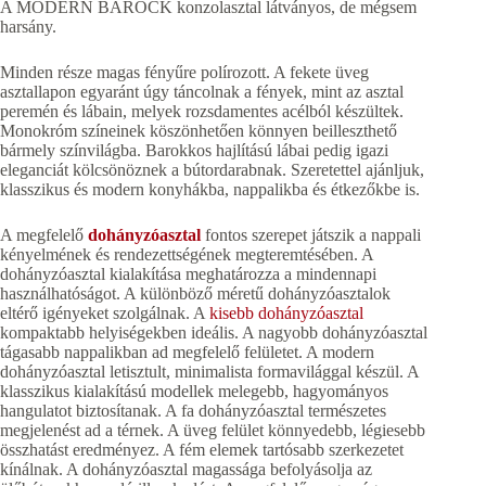
A MODERN BAROCK konzolasztal látványos, de mégsem
harsány.
Minden része magas fényűre polírozott. A fekete üveg
asztallapon egyaránt úgy táncolnak a fények, mint az asztal
peremén és lábain, melyek rozsdamentes acélból készültek.
Monokróm színeinek köszönhetően könnyen beilleszthető
bármely színvilágba. Barokkos hajlítású lábai pedig igazi
eleganciát kölcsönöznek a bútordarabnak. Szeretettel ajánljuk,
klasszikus és modern konyhákba, nappalikba és étkezőkbe is.
A megfelelő
dohányzóasztal
fontos szerepet játszik a nappali
kényelmének és rendezettségének megteremtésében. A
dohányzóasztal kialakítása meghatározza a mindennapi
használhatóságot. A különböző méretű dohányzóasztalok
eltérő igényeket szolgálnak. A
kisebb dohányzóasztal
kompaktabb helyiségekben ideális. A nagyobb dohányzóasztal
tágasabb nappalikban ad megfelelő felületet. A modern
dohányzóasztal letisztult, minimalista formavilággal készül. A
klasszikus kialakítású modellek melegebb, hagyományos
hangulatot biztosítanak. A fa dohányzóasztal természetes
megjelenést ad a térnek. A üveg felület könnyedebb, légiesebb
összhatást eredményez. A fém elemek tartósabb szerkezetet
kínálnak. A dohányzóasztal magassága befolyásolja az