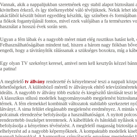
Vannak, akik a nappalijukban szeretnének egy stabil alapot biztosíta
kivitelben érkező, és így törékenyebbé váló tévéjüknek. Nekik lehet
akácfából készült bútort egyedileg készítik, így színében és formájában
a fiókok fogantyújánál fontos, mivel ezek valójában a fa természetes von
használat a hosszú évek során sem.
Ugyan a fém lábak és a nagyobb méret miatt elég rusztikus hatást kelt, d
Felhasználhatóságában mindent tud, hiszen a három nagy fiókban bőven 
engedi, hogy a távirányítók rálássanak a szükséges boxokra, míg a káb
Egy olyan TV szekrényt keresel, amivel nem kell kesztyűs kézzel bánni
a patina!
A megfelelő
tv állvány
rendezetté és kényelmessé teszi a nappali közpon
lehetőségeket. A különböző méretű tv állványok eltérő televíziómérete
ideális. A nagyobb tv állvány több eszköz és kiegészítő tárolását teszi 
A klasszikus stílusú modellek hagyományosabb megjelenést biztosítanak
térnek. A fém elemekkel kombinált változatok stabilabb szerkezetet nyú
látványt. A sima felület elegánsabb megjelenést eredményez. A mintás v
polcainak elrendezése befolyásolja a használhatóságot. A nyitott polcos
rendezettebb összképet teremtenek. A kábelfülek és hátoldali nyílások s
befolyásolja a kényelmes tévénézést. A megfelelő magasság biztosítja a
elhelyezést ad a nagyobb képernyőknek. A kompaktabb modellek kiseb
nappali bútorokkal. A harmonikus színválasztás egységes megjelenést b