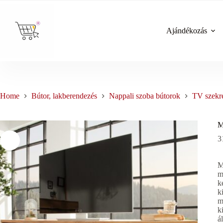
Skip
to
content
Ajándékozás
Home
Bútor, lakberendezés
Nappali szoba bútorok
TV szekr
M
3
M
m
k
k
m
k
á