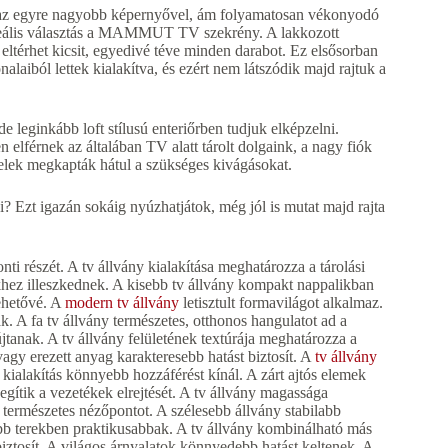
ni az egyre nagyobb képernyővel, ám folyamatosan vékonyodó
 ideális választás a MAMMUT TV szekrény. A lakkozott
 eltérhet kicsit, egyedivé téve minden darabot. Ez elsősorban
alaiból lettek kialakítva, és ezért nem látszódik majd rajtuk a
e leginkább loft stílusú enteriőrben tudjuk elképzelni.
elférnek az általában TV alatt tárolt dolgaink, a nagy fiók
elek megkapták hátul a szükséges kivágásokat.
? Ezt igazán sokáig nyúzhatjátok, még jól is mutat majd rajta
ti részét. A tv állvány kialakítása meghatározza a tárolási
khez illeszkednek. A kisebb tv állvány kompakt nappalikban
lehetővé. A
modern tv állvány
letisztult formavilágot alkalmaz.
. A fa tv állvány természetes, otthonos hangulatot ad a
jtanak. A tv állvány felületének textúrája meghatározza a
agy erezett anyag karakteresebb hatást biztosít. A
tv állvány
 kialakítás könnyebb hozzáférést kínál. A zárt ajtós elemek
egítik a vezetékek elrejtését. A tv állvány magassága
 természetes nézőpontot. A szélesebb állvány stabilabb
b terekben praktikusabbak. A tv állvány kombinálható más
iztosít. A világos árnyalatok könnyedebb hatást keltenek. A