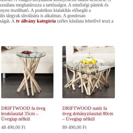
ználata meghatározza a tartósságot. A minőségi pántok és
yen tisztítható. A praktikus kialakítás elősegíti a
ális tárgyak tárolására is alkalmas. A gondosan
óságát. A
tv állvány kategória
széles kínálata lehetővé teszi a
DRIFTWOOD fa üveg
DRIFTWOOD natúr fa
lerakóasztal 35cm –
üveg dohányzóasztal 80cm
Üveglap nélkül
– Üveglap nélkül
48 490,00
Ft
89 490,00
Ft