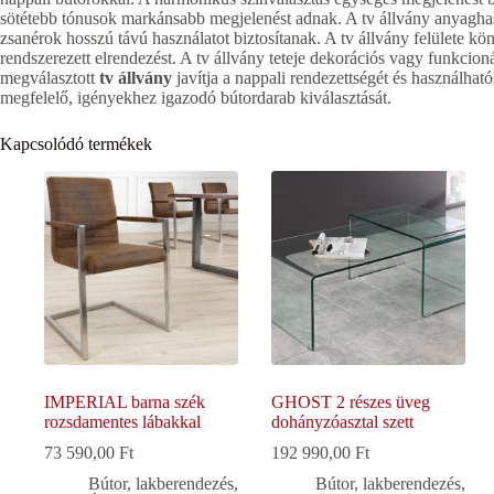
sötétebb tónusok markánsabb megjelenést adnak. A tv állvány anyaghas
zsanérok hosszú távú használatot biztosítanak. A tv állvány felülete könn
rendszerezett elrendezést. A tv állvány teteje dekorációs vagy funkcion
megválasztott
tv állvány
javítja a nappali rendezettségét és használhat
megfelelő, igényekhez igazodó bútordarab kiválasztását.
Kapcsolódó termékek
IMPERIAL barna szék
GHOST 2 részes üveg
rozsdamentes lábakkal
dohányzóasztal szett
73 590,00
Ft
192 990,00
Ft
Bútor, lakberendezés
,
Bútor, lakberendezés
,