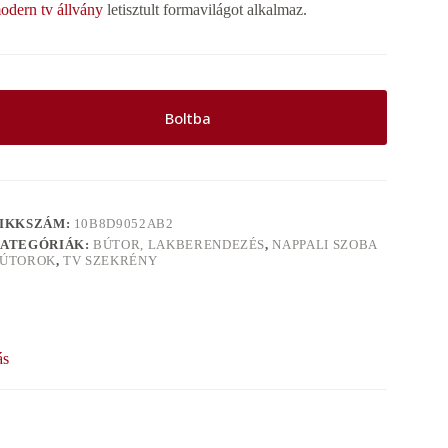
odern tv állvány
letisztult formavilágot alkalmaz.
Boltba
IKKSZÁM:
10B8D9052AB2
ATEGÓRIÁK:
BÚTOR, LAKBERENDEZÉS
,
NAPPALI SZOBA
ÚTOROK
,
TV SZEKRÉNY
ás