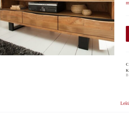
m
C
K
B
Leír