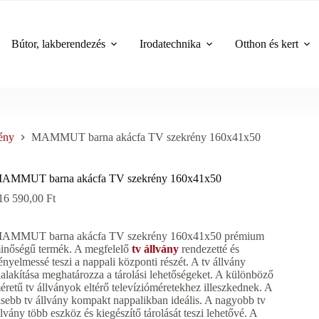
Bútor, lakberendezés
Irodatechnika
Otthon és kert
ény
MAMMUT barna akácfa TV szekrény 160x41x50
AMMUT barna akácfa TV szekrény 160x41x50
16 590,00
Ft
AMMUT barna akácfa TV szekrény 160x41x50 prémium
inőségű termék. A megfelelő
tv állvány
rendezetté és
ényelmessé teszi a nappali központi részét. A tv állvány
ialakítása meghatározza a tárolási lehetőségeket. A különböző
éretű tv állványok eltérő televízióméretekhez illeszkednek. A
isebb tv állvány kompakt nappalikban ideális. A nagyobb tv
llvány több eszköz és kiegészítő tárolását teszi lehetővé. A