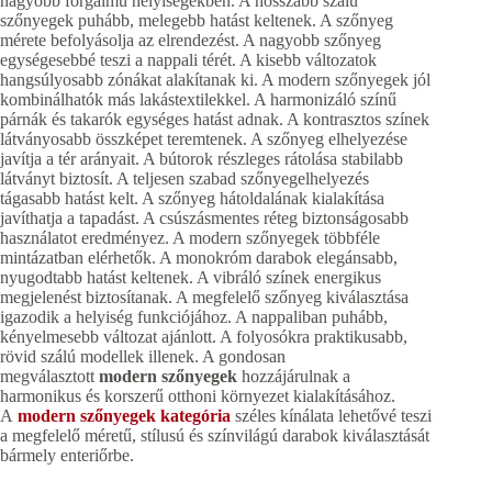
nagyobb forgalmú helyiségekben. A hosszabb szálú
szőnyegek puhább, melegebb hatást keltenek. A szőnyeg
mérete befolyásolja az elrendezést. A nagyobb szőnyeg
egységesebbé teszi a nappali térét. A kisebb változatok
hangsúlyosabb zónákat alakítanak ki. A modern szőnyegek jól
kombinálhatók más lakástextilekkel. A harmonizáló színű
párnák és takarók egységes hatást adnak. A kontrasztos színek
látványosabb összképet teremtenek. A szőnyeg elhelyezése
javítja a tér arányait. A bútorok részleges rátolása stabilabb
látványt biztosít. A teljesen szabad szőnyegelhelyezés
tágasabb hatást kelt. A szőnyeg hátoldalának kialakítása
javíthatja a tapadást. A csúszásmentes réteg biztonságosabb
használatot eredményez. A modern szőnyegek többféle
mintázatban elérhetők. A monokróm darabok elegánsabb,
nyugodtabb hatást keltenek. A vibráló színek energikus
megjelenést biztosítanak. A megfelelő szőnyeg kiválasztása
igazodik a helyiség funkciójához. A nappaliban puhább,
kényelmesebb változat ajánlott. A folyosókra praktikusabb,
rövid szálú modellek illenek. A gondosan
megválasztott
modern szőnyegek
hozzájárulnak a
harmonikus és korszerű otthoni környezet kialakításához.
A
modern szőnyegek kategória
széles kínálata lehetővé teszi
a megfelelő méretű, stílusú és színvilágú darabok kiválasztását
bármely enteriőrbe.