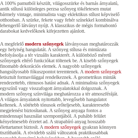
A 100% pamutból készült, világosszürke és barnás árnyalatú,
antik stílusú különleges perzsa szőnyeg tökéletesen mutat
bármely vintage, minimalista vagy eklektikus stílust képviselő
otthonban. A szürke, fekete vagy fehér színekkel kombinálva
lehengerlő látványt nyújt. A klasszikus de mégis formabontó
darabokat kedvelőknek kifejezetten ajánlott.
A megfelelő
modern szőnyegek
látványosan meghatározzák
egy helyiség hangulatát. A szőnyeg stílusa és mintázata
befolyásolja a tér vizuális karakterét. A különböző méretű
szőnyegek eltérő funkciókat töltenek be. A kisebb szőnyegek
finomabb dekorációs elemek. A nagyobb szőnyegek
hangsúlyosabb fókuszpontot teremtenek. A
modern szőnyegek
letisztult formavilággal rendelkeznek. A geometrikus minták
rendezettebb, ritmusos hatást adnak. A minimalista szőnyegek
egyszínű vagy visszafogott árnyalatokkal dolgoznak. A
modern szőnyeg színvilága meghatározza a tér atmoszféráját.
A világos árnyalatok nyitottabb, levegősebb hangulatot
keltenek. A sötétebb tónusok erőteljesebb, karakteresebb
megjelenést biztosítanak. A szőnyeg anyaga fontos a
mindennapi használat szempontjából. A puhább felület
kényelmesebb érzetet ad. A strapabíró anyag hosszabb
élettartamot biztosít. A
modern szőnyegek
gyakran könnyen
tisztíthatók. A rövidebb szálú változatok praktikusabbak