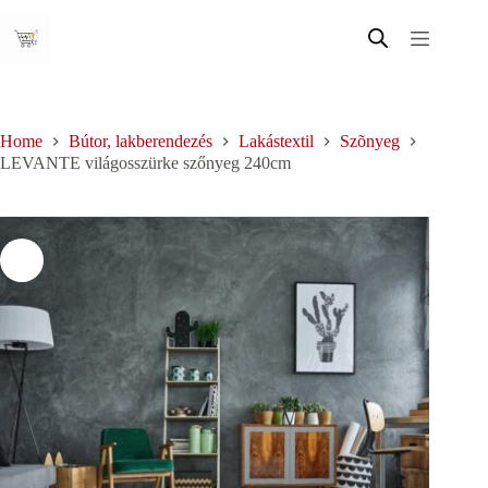
Skip
to
content
Home
Bútor, lakberendezés
Lakástextil
Szõnyeg
LEVANTE világosszürke szőnyeg 240cm