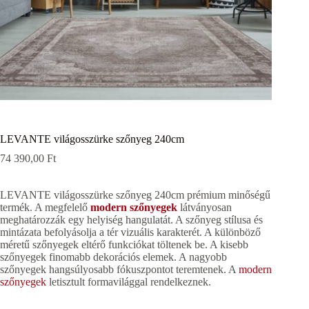
LEVANTE világosszürke szőnyeg 240cm
74 390,00
Ft
LEVANTE világosszürke szőnyeg 240cm prémium minőségű
termék. A megfelelő
modern szőnyegek
látványosan
meghatározzák egy helyiség hangulatát. A szőnyeg stílusa és
mintázata befolyásolja a tér vizuális karakterét. A különböző
méretű szőnyegek eltérő funkciókat töltenek be. A kisebb
szőnyegek finomabb dekorációs elemek. A nagyobb
szőnyegek hangsúlyosabb fókuszpontot teremtenek. A
modern
szőnyegek
letisztult formavilággal rendelkeznek.