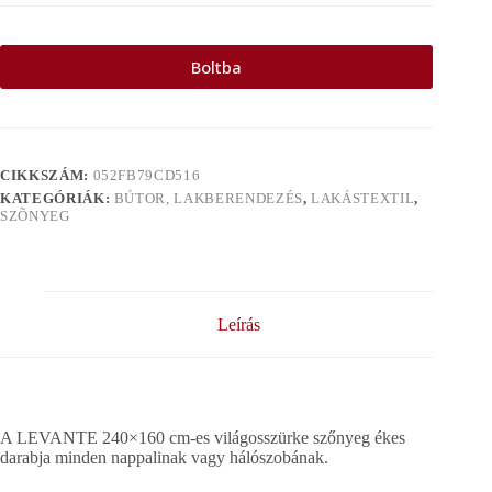
Boltba
CIKKSZÁM:
052FB79CD516
KATEGÓRIÁK:
BÚTOR, LAKBERENDEZÉS
,
LAKÁSTEXTIL
,
SZÕNYEG
Leírás
A LEVANTE 240×160 cm-es világosszürke szőnyeg ékes
darabja minden nappalinak vagy hálószobának.