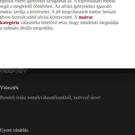
típusok eltérő igényeket szolgálnak ki. A kipróbálható matrac
segít a megfelelő döntésben. Az alvási igényekhez igazodó
matrac javítja a közérzetet. A jól megválasztott matrac hosszú
távon biztosít stabil alvási környezetet. A
matrac
kategória
választéka lehetővé teszi, hogy mindenki megtalálja
a számára ideális megoldást.
Választék
Rendelj óriási termékválasztékunkból, kedvező áron!
Gyors vásárlás