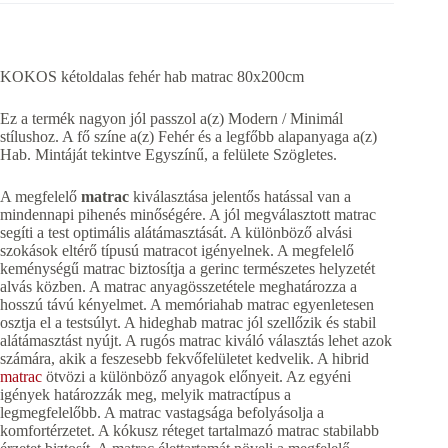
KOKOS kétoldalas fehér hab matrac 80x200cm
Ez a termék nagyon jól passzol a(z) Modern / Minimál
stílushoz. A fő színe a(z) Fehér és a legfőbb alapanyaga a(z)
Hab. Mintáját tekintve Egyszínű, a felülete Szögletes.
A megfelelő
matrac
kiválasztása jelentős hatással van a
mindennapi pihenés minőségére. A jól megválasztott matrac
segíti a test optimális alátámasztását. A különböző alvási
szokások eltérő típusú matracot igényelnek. A megfelelő
keménységű matrac biztosítja a gerinc természetes helyzetét
alvás közben. A matrac anyagösszetétele meghatározza a
hosszú távú kényelmet. A memóriahab matrac egyenletesen
osztja el a testsúlyt. A hideghab matrac jól szellőzik és stabil
alátámasztást nyújt. A rugós matrac kiváló választás lehet azok
számára, akik a feszesebb fekvőfelületet kedvelik. A hibrid
matrac
ötvözi a különböző anyagok előnyeit. Az egyéni
igények határozzák meg, melyik matractípus a
legmegfelelőbb. A matrac vastagsága befolyásolja a
komfortérzetet. A kókusz réteget tartalmazó matrac stabilabb