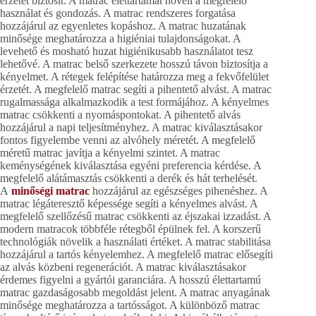
érzetet biztosít. A matrac élettartamát növeli a megfelelő
használat és gondozás. A matrac rendszeres forgatása
hozzájárul az egyenletes kopáshoz. A matrac huzatának
minősége meghatározza a higiéniai tulajdonságokat. A
levehető és mosható huzat higiénikusabb használatot tesz
lehetővé. A matrac belső szerkezete hosszú távon biztosítja a
kényelmet. A rétegek felépítése határozza meg a fekvőfelület
érzetét. A megfelelő matrac segíti a pihentető alvást. A matrac
rugalmassága alkalmazkodik a test formájához. A kényelmes
matrac csökkenti a nyomáspontokat. A pihentető alvás
hozzájárul a napi teljesítményhez. A matrac kiválasztásakor
fontos figyelembe venni az alvóhely méretét. A megfelelő
méretű matrac javítja a kényelmi szintet. A matrac
keménységének kiválasztása egyéni preferencia kérdése. A
megfelelő alátámasztás csökkenti a derék és hát terhelését.
A
minőségi matrac
hozzájárul az egészséges pihenéshez. A
matrac légáteresztő képessége segíti a kényelmes alvást. A
megfelelő szellőzésű matrac csökkenti az éjszakai izzadást. A
modern matracok többféle rétegből épülnek fel. A korszerű
technológiák növelik a használati értéket. A matrac stabilitása
hozzájárul a tartós kényelemhez. A megfelelő matrac elősegíti
az alvás közbeni regenerációt. A matrac kiválasztásakor
érdemes figyelni a gyártói garanciára. A hosszú élettartamú
matrac gazdaságosabb megoldást jelent. A matrac anyagának
minősége meghatározza a tartósságot. A különböző matrac