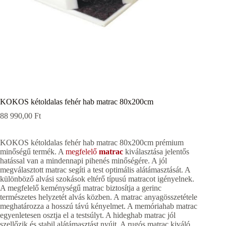
KOKOS kétoldalas fehér hab matrac 80x200cm
88 990,00
Ft
KOKOS kétoldalas fehér hab matrac 80x200cm prémium
minőségű termék. A
megfelelő
matrac
kiválasztása jelentős
hatással van a mindennapi pihenés minőségére. A jól
megválasztott matrac segíti a test optimális alátámasztását. A
különböző alvási szokások eltérő típusú matracot igényelnek.
A megfelelő keménységű matrac biztosítja a gerinc
természetes helyzetét alvás közben. A matrac anyagösszetétele
meghatározza a hosszú távú kényelmet. A memóriahab matrac
egyenletesen osztja el a testsúlyt. A hideghab matrac jól
szellőzik és stabil alátámasztást nyújt. A rugós matrac kiváló