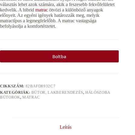
választás lehet azok számára, akik a feszesebb fekvőfelületet
kedvelik. A hibrid
matrac
ötvözi a különböző anyagok
előnyeit. Az egyéni igények határozzák meg, melyik
matractípus a legmegfelelőbb. A matrac vastagsága
befolyásolja a komfortérzetet.
Boltba
CIKKSZÁM:
82BAFD8932C7
KATEGÓRIÁK:
BÚTOR, LAKBERENDEZÉS
,
HÁLÓSZOBA
BÚTOROK
,
MATRAC
Leírás