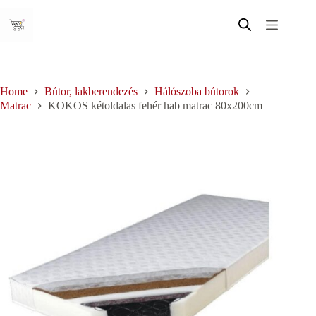
Skip
to
content
Home
Bútor, lakberendezés
Hálószoba bútorok
Matrac
KOKOS kétoldalas fehér hab matrac 80x200cm