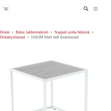
Skip
to
content
Home
Bútor, lakberendezés
Nappali szoba bútorok
Dohányzóasztal
JAKIM fehér mdf lerakóasztal