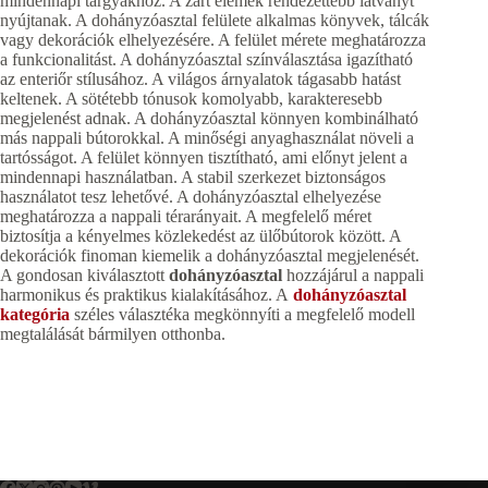
mindennapi tárgyakhoz. A zárt elemek rendezettebb látványt
nyújtanak. A dohányzóasztal felülete alkalmas könyvek, tálcák
vagy dekorációk elhelyezésére. A felület mérete meghatározza
a funkcionalitást. A dohányzóasztal színválasztása igazítható
az enteriőr stílusához. A világos árnyalatok tágasabb hatást
keltenek. A sötétebb tónusok komolyabb, karakteresebb
megjelenést adnak. A dohányzóasztal könnyen kombinálható
más nappali bútorokkal. A minőségi anyaghasználat növeli a
tartósságot. A felület könnyen tisztítható, ami előnyt jelent a
mindennapi használatban. A stabil szerkezet biztonságos
használatot tesz lehetővé. A dohányzóasztal elhelyezése
meghatározza a nappali térarányait. A megfelelő méret
biztosítja a kényelmes közlekedést az ülőbútorok között. A
dekorációk finoman kiemelik a dohányzóasztal megjelenését.
A gondosan kiválasztott
dohányzóasztal
hozzájárul a nappali
harmonikus és praktikus kialakításához. A
dohányzóasztal
kategória
széles választéka megkönnyíti a megfelelő modell
megtalálását bármilyen otthonba.