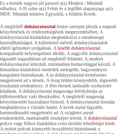
Ez a termék nagyon jól passzol a(z) Modern / Minimál
stílushoz. A fő színe a(z) Fehér és a legfőbb alapanyaga a(z)
MDF. Mintáját tekintve Egyszínű, a felülete Kerek.
A megfelelő
dohányzóasztal
fontos szerepet játszik a nappali
kényelmének és rendezettségének megteremtésében. A
dohányzóasztal kialakítása meghatározza a mindennapi
használhatóságot. A különböző méretű dohányzóasztalok
eltérő igényeket szolgálnak. A
kisebb dohányzóasztal
kompaktabb helyiségekben ideális. A nagyobb dohányzóasztal
tágasabb nappalikban ad megfelelő felületet. A modern
dohányzóasztal letisztult, minimalista formavilággal készül. A
klasszikus kialakítású modellek melegebb, hagyományos
hangulatot biztosítanak. A fa dohányzóasztal természetes
megjelenést ad a térnek. A üveg felület könnyedebb, légiesebb
összhatást eredményez. A fém elemek tartósabb szerkezetet
kínálnak. A dohányzóasztal magassága befolyásolja az
ülőbútorokhoz való illeszkedést. A megfelelő magasság
kényelmesebb használatot biztosít. A dohányzóasztal formája
meghatározza a vizuális hatást. A kerek asztal lágyabb,
harmonikusabb megjelenést ad. A szögletes asztal
rendezettebb, markánsabb összképet teremt. A
dohányzóasztal
polcos vagy fiókos kialakítása extra tárolási lehetőséget kínál.
A nyitott polcok könnyebb hozzáférést biztosítanak a