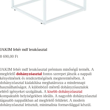
JAKIM fehér mdf lerakóasztal
8 690,00
Ft
JAKIM fehér mdf lerakóasztal prémium minőségű termék. A
megfelelő
dohányzóasztal
fontos szerepet játszik a nappali
kényelmének és rendezettségének megteremtésében. A
dohányzóasztal kialakítása meghatározza a mindennapi
használhatóságot. A különböző méretű dohányzóasztalok
eltérő igényeket szolgálnak. A
kisebb dohányzóasztal
kompaktabb helyiségekben ideális. A nagyobb dohányzóasztal
tágasabb nappalikban ad megfelelő felületet. A modern
dohányzóasztal letisztult, minimalista formavilággal készül.