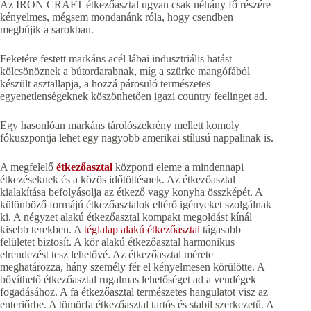
Az IRON CRAFT étkezőasztal ugyan csak néhány fő részére
kényelmes, mégsem mondanánk róla, hogy csendben
megbújik a sarokban.
Feketére festett markáns acél lábai indusztriális hatást
kölcsönöznek a bútordarabnak, míg a szürke mangófából
készült asztallapja, a hozzá párosuló természetes
egyenetlenségeknek köszönhetően igazi country feelinget ad.
Egy hasonlóan markáns tárolószekrény mellett komoly
fókuszpontja lehet egy nagyobb amerikai stílusú nappalinak is.
A megfelelő
étkezőasztal
központi eleme a mindennapi
étkezéseknek és a közös időtöltésnek. Az étkezőasztal
kialakítása befolyásolja az étkező vagy konyha összképét. A
különböző formájú étkezőasztalok eltérő igényeket szolgálnak
ki. A négyzet alakú étkezőasztal kompakt megoldást kínál
kisebb terekben. A
téglalap alakú étkezőasztal
tágasabb
felületet biztosít. A kör alakú étkezőasztal harmonikus
elrendezést tesz lehetővé. Az étkezőasztal mérete
meghatározza, hány személy fér el kényelmesen körülötte. A
bővíthető étkezőasztal rugalmas lehetőséget ad a vendégek
fogadásához. A fa étkezőasztal természetes hangulatot visz az
enteriőrbe. A tömörfa étkezőasztal tartós és stabil szerkezetű. A