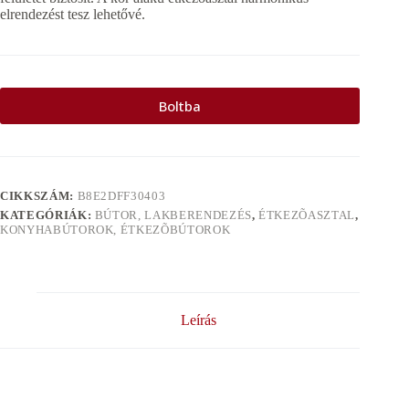
elrendezést tesz lehetővé.
Boltba
CIKKSZÁM:
B8E2DFF30403
KATEGÓRIÁK:
BÚTOR, LAKBERENDEZÉS
,
ÉTKEZÕASZTAL
,
KONYHABÚTOROK, ÉTKEZÕBÚTOROK
Leírás