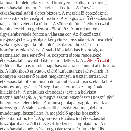
laminált felületű étkezőasztal könnyen tisztítható. Az üveg
étkezőasztal modern és légies hatást kelt. A fémvázas
étkezőasztal stabil alapot biztosít. A megfelelő étkezőasztal
illeszkedik a helyiség stílusához. A világos színű étkezőasztal
tágasabb érzetet ad a térben. A sötétebb tónusú étkezőasztal
karakteresebb megjelenést kölcsönöz. A méretarányok
figyelembevétele fontos a választáskor. Az étkezőasztal
magassága befolyásolja a kényelmes használatot. A megfelelő
székmagassággal kombinált étkezőasztal hozzájárul a
komfortos étkezéshez. A stabil lábkialakítás biztonságos
használatot tesz lehetővé. A központi lábbal rendelkező
étkezőasztal nagyobb lábtérrel rendelkezik. Az
étkezőasztal
felülete alkalmas mindennapi használatra és ünnepi alkalmakra
is. A különböző anyagok eltérő karbantartást igényelnek. A
könnyen kezelhető felület megkönnyíti a tisztán tartást. Az
étkezőasztal jól kombinálható különböző stílusú székekkel. A
szín- és anyagválaszték segíti az enteriőr összhangjának
kialakítását. A praktikus elrendezés javítja a helyiség
használhatóságát. A jól megválasztott étkezőasztal hosszú távú
berendezési elem lehet. A minőségi alapanyagok növelik a
tartósságot. A stabil szerkezetű étkezőasztal megbízható
mindennapi használatra. A megfelelő ápolás hosszabb
élettartamot biztosít. A gondosan kiválasztott étkezőasztal
hozzájárul a családi étkezések kellemes hangulatához. Az
étkezőasztal elhelyezése meghatározza a tér funkcionális