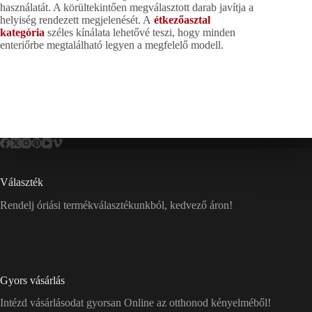
használatát. A körültekintően megválasztott darab javítja a
helyiség rendezett megjelenését. A
étkezőasztal
kategória
széles kínálata lehetővé teszi, hogy minden
enteriőrbe megtalálható legyen a megfelelő modell.
Választék
Rendelj óriási termékválasztékunkból, kedvező áron!
Gyors vásárlás
Intézd vásárlásodat gyorsan Online az otthonod kényelméből!