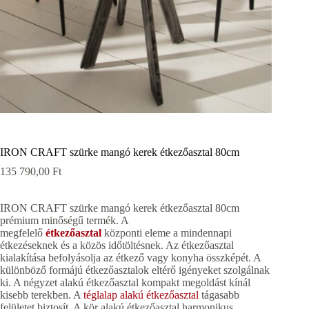
IRON CRAFT szürke mangó kerek étkezőasztal 80cm
135 790,00
Ft
IRON CRAFT szürke mangó kerek étkezőasztal 80cm
prémium minőségű termék. A
megfelelő
étkezőasztal
központi eleme a mindennapi
étkezéseknek és a közös időtöltésnek. Az étkezőasztal
kialakítása befolyásolja az étkező vagy konyha összképét. A
különböző formájú étkezőasztalok eltérő igényeket szolgálnak
ki. A négyzet alakú étkezőasztal kompakt megoldást kínál
kisebb terekben. A
téglalap alakú étkezőasztal
tágasabb
felületet biztosít. A kör alakú étkezőasztal harmonikus