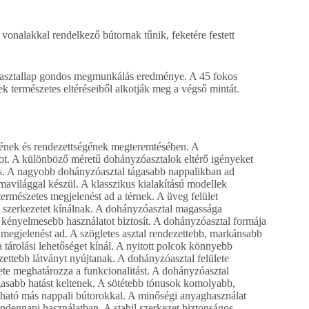
nalakkal rendelkező bútornak tűnik, feketére festett
lt asztallap gondos megmunkálás eredménye. A 45 fokos
ek természetes eltéréseiből alkotják meg a végső mintát.
mének és rendezettségének megteremtésében. A
ot. A különböző méretű dohányzóasztalok eltérő igényeket
s. A nagyobb dohányzóasztal tágasabb nappalikban ad
rmavilággal készül. A klasszikus kialakítású modellek
rmészetes megjelenést ad a térnek. A üveg felület
 szerkezetet kínálnak. A dohányzóasztal magassága
 kényelmesebb használatot biztosít. A dohányzóasztal formája
 megjelenést ad. A szögletes asztal rendezettebb, markánsabb
 tárolási lehetőséget kínál. A nyitott polcok könnyebb
ettebb látványt nyújtanak. A dohányzóasztal felülete
ete meghatározza a funkcionalitást. A dohányzóasztal
tágasabb hatást keltenek. A sötétebb tónusok komolyabb,
ható más nappali bútorokkal. A minőségi anyaghasználat
 mindennapi használatban. A stabil szerkezet biztonságos