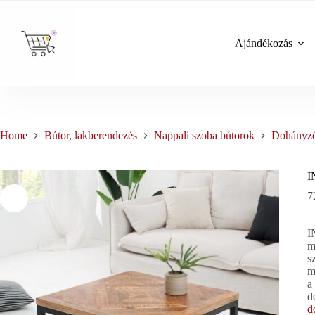
Skip
to
content
Ajándékozás
Home
Bútor, lakberendezés
Nappali szoba bútorok
Dohányzó
I
7
I
m
s
m
a
d
d