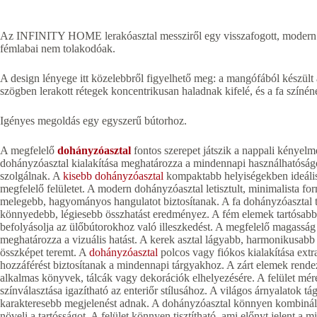
Az INFINITY HOME lerakóasztal messziről egy visszafogott, modern vo
fémlabai nem tolakodóak.
A design lényege itt közelebbről figyelhető meg: a mangófából készü
szögben lerakott rétegek koncentrikusan haladnak kifelé, és a fa színén
Igényes megoldás egy egyszerű bútorhoz.
A megfelelő
dohányzóasztal
fontos szerepet játszik a nappali kényel
dohányzóasztal kialakítása meghatározza a mindennapi használhatóság
szolgálnak. A
kisebb dohányzóasztal
kompaktabb helyiségekben ideáli
megfelelő felületet. A modern dohányzóasztal letisztult, minimalista fo
melegebb, hagyományos hangulatot biztosítanak. A fa dohányzóasztal te
könnyedebb, légiesebb összhatást eredményez. A fém elemek tartósabb
befolyásolja az ülőbútorokhoz való illeszkedést. A megfelelő magasság
meghatározza a vizuális hatást. A kerek asztal lágyabb, harmonikusabb
összképet teremt. A
dohányzóasztal
polcos vagy fiókos kialakítása extra
hozzáférést biztosítanak a mindennapi tárgyakhoz. A zárt elemek rendez
alkalmas könyvek, tálcák vagy dekorációk elhelyezésére. A felület mér
színválasztása igazítható az enteriőr stílusához. A világos árnyalatok 
karakteresebb megjelenést adnak. A dohányzóasztal könnyen kombinál
növeli a tartósságot. A felület könnyen tisztítható, ami előnyt jelent a