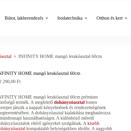
Bútor, lakberendezés
Irodatechnika
Otthon és kert
asztal
INFINITY HOME mangó lerakóasztal 60cm
NFINITY HOME mangó lerakóasztal 60cm
2 290,00
Ft
NFINITY HOME mangó lerakóasztal 60cm prémium
inőségű termék. A megfelelő
dohányzóasztal
fontos
zerepet játszik a nappali kényelmének és rendezettségének
egteremtésében. A dohányzóasztal kialakítása meghatározza
 mindennapi használhatóságot. A különböző méretű
ohányzóasztalok eltérő igényeket szolgálnak. A
kisebb
ohányzóasztal
kompaktabb helyiségekben ideális. A nagyobb