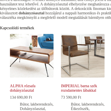
használatot tesz lehetővé. A dohányzóasztal elhelyezése meghatározza a 
kényelmes közlekedést az ülőbútorok között. A dekorációk finoman ki
kiválasztott
dohányzóasztal
hozzájárul a nappali harmonikus és prakti
választéka megkönnyíti a megfelelő modell megtalálását bármilyen ott
Kapcsolódó termékek
ALPHA rózsafa
IMPERIAL barna szék
dohányzóasztal
rozsdamentes lábakkal
134 690,00
Ft
73 590,00
Ft
Bútor, lakberendezés
,
Bútor, lakberendezés
,
Dohányzóasztal
,
Étkezõszék
,