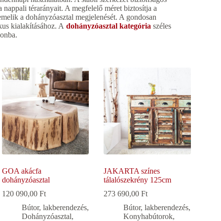
nappali térarányait. A megfelelő méret biztosítja a
emelik a dohányzóasztal megjelenését. A gondosan
kus kialakításához. A
dohányzóasztal kategória
széles
honba.
GOA akácfa
JAKARTA színes
dohányzóasztal
tálalószekrény 125cm
120 090,00
Ft
273 690,00
Ft
Bútor, lakberendezés
,
Bútor, lakberendezés
,
Dohányzóasztal
,
Konyhabútorok,