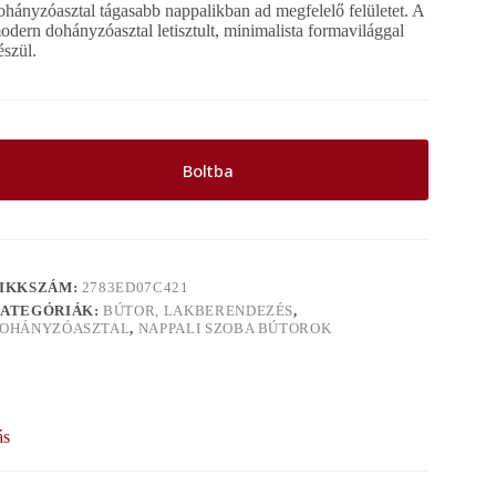
ohányzóasztal tágasabb nappalikban ad megfelelő felületet. A
odern dohányzóasztal letisztult, minimalista formavilággal
észül.
Boltba
IKKSZÁM:
2783ED07C421
ATEGÓRIÁK:
BÚTOR, LAKBERENDEZÉS
,
OHÁNYZÓASZTAL
,
NAPPALI SZOBA BÚTOROK
ás