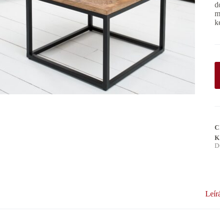
d
m
k
C
K
D
Leír