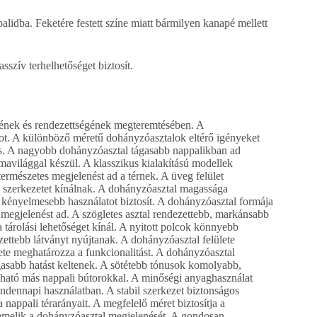
ba. Feketére festett színe miatt bármilyen kanapé mellett
szív terhelhetőséget biztosít.
mének és rendezettségének megteremtésében. A
ot. A különböző méretű dohányzóasztalok eltérő igényeket
s. A nagyobb dohányzóasztal tágasabb nappalikban ad
rmavilággal készül. A klasszikus kialakítású modellek
rmészetes megjelenést ad a térnek. A üveg felület
 szerkezetet kínálnak. A dohányzóasztal magassága
 kényelmesebb használatot biztosít. A dohányzóasztal formája
 megjelenést ad. A szögletes asztal rendezettebb, markánsabb
 tárolási lehetőséget kínál. A nyitott polcok könnyebb
ettebb látványt nyújtanak. A dohányzóasztal felülete
ete meghatározza a funkcionalitást. A dohányzóasztal
tágasabb hatást keltenek. A sötétebb tónusok komolyabb,
ható más nappali bútorokkal. A minőségi anyaghasználat
 mindennapi használatban. A stabil szerkezet biztonságos
nappali térarányait. A megfelelő méret biztosítja a
emelik a dohányzóasztal megjelenését. A gondosan