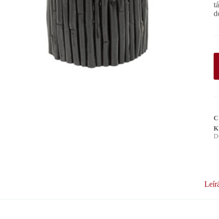
t
d
C
K
D
Leír