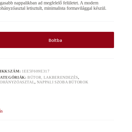
ágasabb nappalikban ad megfelelő felületet. A modern
ohányzóasztal letisztult, minimalista formavilággal készül.
Boltba
IKKSZÁM:
1EE5F609E317
ATEGÓRIÁK:
BÚTOR, LAKBERENDEZÉS
,
OHÁNYZÓASZTAL
,
NAPPALI SZOBA BÚTOROK
ás