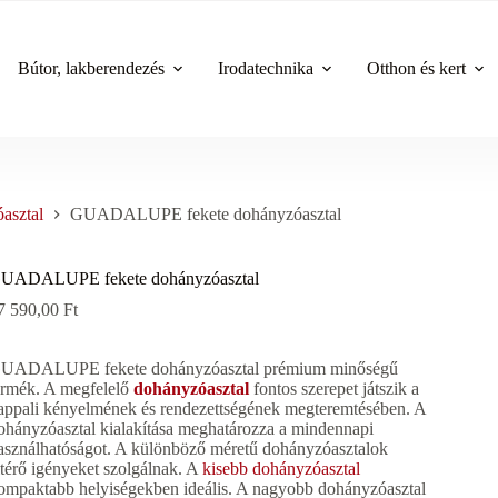
Bútor, lakberendezés
Irodatechnika
Otthon és kert
asztal
GUADALUPE fekete dohányzóasztal
UADALUPE fekete dohányzóasztal
7 590,00
Ft
UADALUPE fekete dohányzóasztal prémium minőségű
ermék. A megfelelő
dohányzóasztal
fontos szerepet játszik a
appali kényelmének és rendezettségének megteremtésében. A
ohányzóasztal kialakítása meghatározza a mindennapi
asználhatóságot. A különböző méretű dohányzóasztalok
ltérő igényeket szolgálnak. A
kisebb dohányzóasztal
ompaktabb helyiségekben ideális. A nagyobb dohányzóasztal