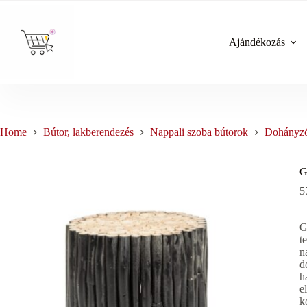
Skip
to
content
Ajándékozás
Home
Bútor, lakberendezés
Nappali szoba bútorok
Dohányzó
G
5
G
t
n
d
h
e
k