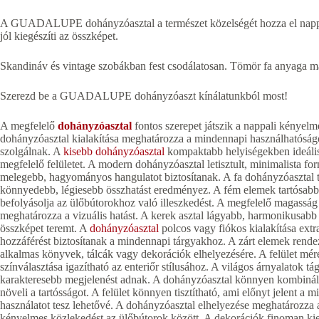
A GUADALUPE dohányzóasztal a természet közelségét hozza el nappalid
jól kiegészíti az összképet.
Skandináv és vintage szobákban fest csodálatosan. Tömör fa anyaga mas
Szerezd be a GUADALUPE dohányzóaszt kínálatunkból most!
A megfelelő
dohányzóasztal
fontos szerepet játszik a nappali kényel
dohányzóasztal kialakítása meghatározza a mindennapi használhatóság
szolgálnak. A
kisebb dohányzóasztal
kompaktabb helyiségekben ideáli
megfelelő felületet. A modern dohányzóasztal letisztult, minimalista fo
melegebb, hagyományos hangulatot biztosítanak. A fa dohányzóasztal te
könnyedebb, légiesebb összhatást eredményez. A fém elemek tartósabb
befolyásolja az ülőbútorokhoz való illeszkedést. A megfelelő magasság
meghatározza a vizuális hatást. A kerek asztal lágyabb, harmonikusabb
összképet teremt. A
dohányzóasztal
polcos vagy fiókos kialakítása extra
hozzáférést biztosítanak a mindennapi tárgyakhoz. A zárt elemek rendez
alkalmas könyvek, tálcák vagy dekorációk elhelyezésére. A felület mér
színválasztása igazítható az enteriőr stílusához. A világos árnyalatok 
karakteresebb megjelenést adnak. A dohányzóasztal könnyen kombinál
növeli a tartósságot. A felület könnyen tisztítható, ami előnyt jelent a
használatot tesz lehetővé. A dohányzóasztal elhelyezése meghatározza a 
kényelmes közlekedést az ülőbútorok között. A dekorációk finoman ki