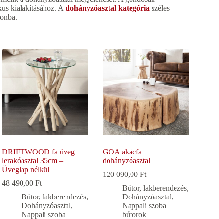
kus kialakításához. A
dohányzóasztal kategória
széles
honba.
DRIFTWOOD fa üveg
GOA akácfa
lerakóasztal 35cm –
dohányzóasztal
Üveglap nélkül
120 090,00
Ft
48 490,00
Ft
Bútor, lakberendezés
,
Bútor, lakberendezés
,
Dohányzóasztal
,
Dohányzóasztal
,
Nappali szoba
Nappali szoba
bútorok