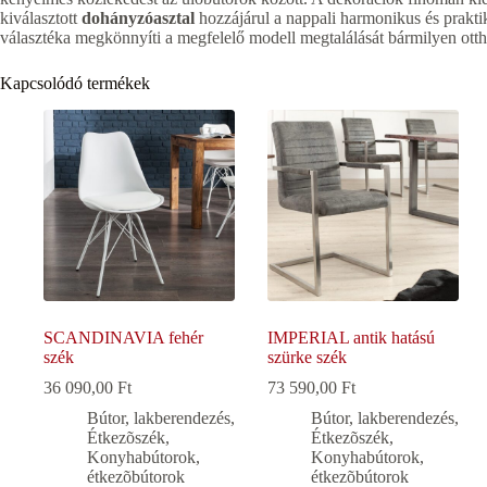
kiválasztott
dohányzóasztal
hozzájárul a nappali harmonikus és prakti
választéka megkönnyíti a megfelelő modell megtalálását bármilyen ott
Kapcsolódó termékek
SCANDINAVIA fehér
IMPERIAL antik hatású
szék
szürke szék
36 090,00
Ft
73 590,00
Ft
Bútor, lakberendezés
,
Bútor, lakberendezés
,
Étkezõszék
,
Étkezõszék
,
Konyhabútorok,
Konyhabútorok,
étkezõbútorok
étkezõbútorok