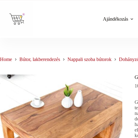
Skip
to
content
Ajándékozás
Home
Bútor, lakberendezés
Nappali szoba bútorok
Dohányzó
G
1
G
t
n
d
h
e
k