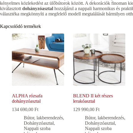
kényelmes közlekedést az ülőbútorok között. A dekorációk finoman ki
kiválasztott
dohányzóasztal
hozzájárul a nappali harmonikus és prakti
választéka megkönnyíti a megfelelő modell megtalálását bármilyen ott
Kapcsolódó termékek
ALPHA rózsafa
BLEND II két részes
dohányzóasztal
lerakóasztal
134 690,00
Ft
129 990,00
Ft
Bútor, lakberendezés
,
Bútor, lakberendezés
,
Dohányzóasztal
,
Dohányzóasztal
,
Nappali szoba
Nappali szoba