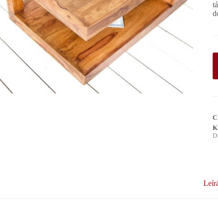
t
d
C
K
D
Leír