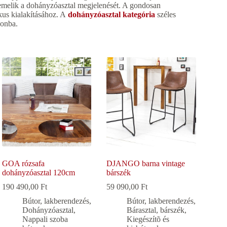
emelik a dohányzóasztal megjelenését. A gondosan
kus kialakításához. A
dohányzóasztal kategória
széles
honba.
GOA rózsafa
DJANGO barna vintage
dohányzóasztal 120cm
bárszék
190 490,00
Ft
59 090,00
Ft
Bútor, lakberendezés
,
Bútor, lakberendezés
,
Dohányzóasztal
,
Bárasztal, bárszék
,
Nappali szoba
Kiegészítõ és