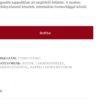
ágasabb nappalikban ad megfelelő felületet. A modern
ohányzóasztal letisztult, minimalista formavilággal készül.
Boltba
IKKSZÁM:
57894531ED45
ATEGÓRIÁK:
BÚTOR, LAKBERENDEZÉS
,
OHÁNYZÓASZTAL
,
NAPPALI SZOBA BÚTOROK
ás