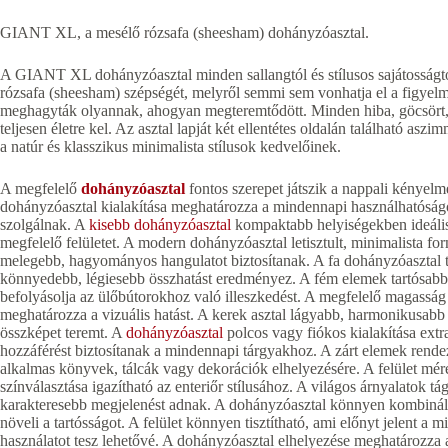
GIANT XL, a mesélő rózsafa (sheesham) dohányzóasztal.
A GIANT XL dohányzóasztal minden sallangtól és stílusos sajátosságtól
rózsafa (sheesham) szépségét, melyről semmi sem vonhatja el a figyelmet
meghagyták olyannak, ahogyan megteremtődött. Minden hiba, göcsört,
teljesen életre kel. Az asztal lapját két ellentétes oldalán található asz
a natúr és klasszikus minimalista stílusok kedvelőinek.
A megfelelő
dohányzóasztal
fontos szerepet játszik a nappali kényel
dohányzóasztal kialakítása meghatározza a mindennapi használhatóság
szolgálnak. A
kisebb dohányzóasztal
kompaktabb helyiségekben ideáli
megfelelő felületet. A modern dohányzóasztal letisztult, minimalista fo
melegebb, hagyományos hangulatot biztosítanak. A fa dohányzóasztal te
könnyedebb, légiesebb összhatást eredményez. A fém elemek tartósabb
befolyásolja az ülőbútorokhoz való illeszkedést. A megfelelő magasság
meghatározza a vizuális hatást. A kerek asztal lágyabb, harmonikusabb
összképet teremt. A
dohányzóasztal
polcos vagy fiókos kialakítása extra
hozzáférést biztosítanak a mindennapi tárgyakhoz. A zárt elemek rendez
alkalmas könyvek, tálcák vagy dekorációk elhelyezésére. A felület mér
színválasztása igazítható az enteriőr stílusához. A világos árnyalatok 
karakteresebb megjelenést adnak. A dohányzóasztal könnyen kombinál
növeli a tartósságot. A felület könnyen tisztítható, ami előnyt jelent a
használatot tesz lehetővé. A dohányzóasztal elhelyezése meghatározza a 