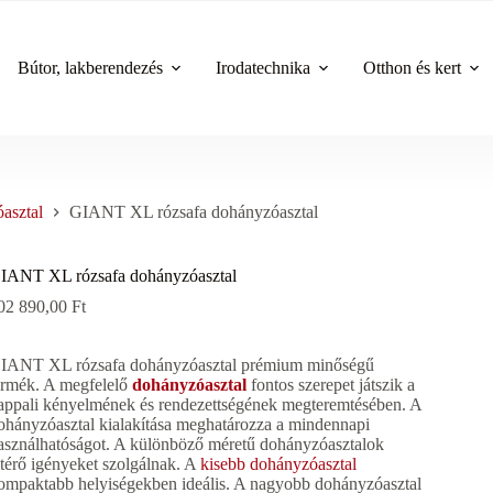
Bútor, lakberendezés
Irodatechnika
Otthon és kert
asztal
GIANT XL rózsafa dohányzóasztal
IANT XL rózsafa dohányzóasztal
02 890,00
Ft
IANT XL rózsafa dohányzóasztal prémium minőségű
ermék. A megfelelő
dohányzóasztal
fontos szerepet játszik a
appali kényelmének és rendezettségének megteremtésében. A
ohányzóasztal kialakítása meghatározza a mindennapi
asználhatóságot. A különböző méretű dohányzóasztalok
ltérő igényeket szolgálnak. A
kisebb dohányzóasztal
ompaktabb helyiségekben ideális. A nagyobb dohányzóasztal