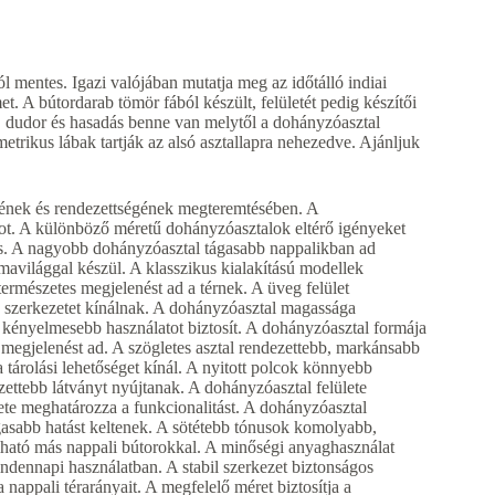
 mentes. Igazi valójában mutatja meg az időtálló indiai
. A bútordarab tömör fából készült, felületét pedig készítői
 dudor és hasadás benne van melytől a dohányzóasztal
immetrikus lábak tartják az alsó asztallapra nehezedve. Ajánljuk
mének és rendezettségének megteremtésében. A
ot. A különböző méretű dohányzóasztalok eltérő igényeket
s. A nagyobb dohányzóasztal tágasabb nappalikban ad
rmavilággal készül. A klasszikus kialakítású modellek
rmészetes megjelenést ad a térnek. A üveg felület
 szerkezetet kínálnak. A dohányzóasztal magassága
 kényelmesebb használatot biztosít. A dohányzóasztal formája
 megjelenést ad. A szögletes asztal rendezettebb, markánsabb
 tárolási lehetőséget kínál. A nyitott polcok könnyebb
ettebb látványt nyújtanak. A dohányzóasztal felülete
ete meghatározza a funkcionalitást. A dohányzóasztal
tágasabb hatást keltenek. A sötétebb tónusok komolyabb,
ható más nappali bútorokkal. A minőségi anyaghasználat
 mindennapi használatban. A stabil szerkezet biztonságos
nappali térarányait. A megfelelő méret biztosítja a