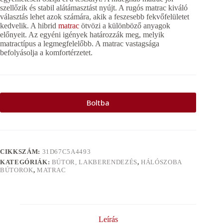
szellőzik és stabil alátámasztást nyújt. A rugós matrac kiváló
választás lehet azok számára, akik a feszesebb fekvőfelületet
kedvelik. A hibrid
matrac
ötvözi a különböző anyagok
előnyeit. Az egyéni igények határozzák meg, melyik
matractípus a legmegfelelőbb. A matrac vastagsága
befolyásolja a komfortérzetet.
Boltba
CIKKSZÁM:
31D67C5A4493
KATEGÓRIÁK:
BÚTOR, LAKBERENDEZÉS
,
HÁLÓSZOBA
BÚTOROK
,
MATRAC
Leírás