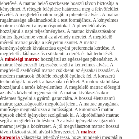
lehetővé. A matrac belső szerkezete hosszú távon biztosítja a
kényelmet. A rétegek felépítése határozza meg a fekvőfelület
érzetét. A megfelelő matrac segíti a pihentető alvást. A matrac
rugalmassága alkalmazkodik a test formájához. A kényelmes
matrac csökkenti a nyomáspontokat. A pihentető alvás
hozzájárul a napi teljesítményhez. A matrac kiválasztásakor
fontos figyelembe venni az alvóhely méretét. A megfelelő
méretű matrac javítja a kényelmi szintet. A matrac
keménységének kiválasztása egyéni preferencia kérdése. A
megfelelő alátámasztás csökkenti a derék és hát terhelését.
A
minőségi matrac
hozzájárul az egészséges pihenéshez. A
matrac légáteresztő képessége segíti a kényelmes alvást. A
megfelelő szellőzésű matrac csökkenti az éjszakai izzadást. A
modern matracok többféle rétegből épülnek fel. A korszerű
technológiák növelik a használati értéket. A matrac stabilitása
hozzájárul a tartós kényelemhez. A megfelelő matrac elősegíti
az alvás közbeni regenerációt. A matrac kiválasztásakor
érdemes figyelni a gyártói garanciára. A hosszú élettartamú
matrac gazdaságosabb megoldást jelent. A matrac anyagának
minősége meghatározza a tartósságot. A különböző matrac
típusok eltérő igényeket szolgálnak ki. A kipróbálható matrac
segít a megfelelő döntésben. Az alvási igényekhez igazodó
matrac javítja a közérzetet. A jól megválasztott matrac hosszú
távon biztosít stabil alvási környezetet. A
matrac
kategória
választéka lehetővé teszi, hogy mindenki megtalálja