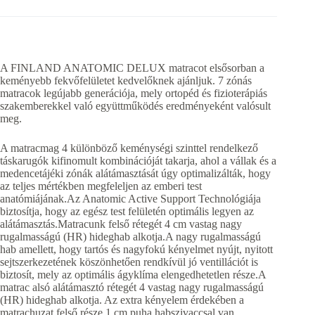
A FINLAND ANATOMIC DELUX matracot elsősorban a
keményebb fekvőfelületet kedvelőknek ajánljuk. 7 zónás
matracok legújabb generációja, mely ortopéd és fizioterápiás
szakemberekkel való együttműködés eredményeként valósult
meg.
A matracmag 4 különböző keménységi szinttel rendelkező
táskarugók kifinomult kombinációját takarja, ahol a vállak és a
medencetájéki zónák alátámasztását úgy optimalizálták, hogy
az teljes mértékben megfeleljen az emberi test
anatómiájának.Az Anatomic Active Support Technológiája
biztosítja, hogy az egész test felületén optimális legyen az
alátámasztás.Matracunk felső rétegét 4 cm vastag nagy
rugalmasságú (HR) hideghab alkotja.A nagy rugalmasságú
hab amellett, hogy tartós és nagyfokú kényelmet nyújt, nyitott
sejtszerkezetének köszönhetően rendkívül jó ventillációt is
biztosít, mely az optimális ágyklíma elengedhetetlen része.A
matrac alsó alátámasztó rétegét 4 vastag nagy rugalmasságú
(HR) hideghab alkotja. Az extra kényelem érdekében a
matrachuzat felső része 1 cm puha habszivaccsal van