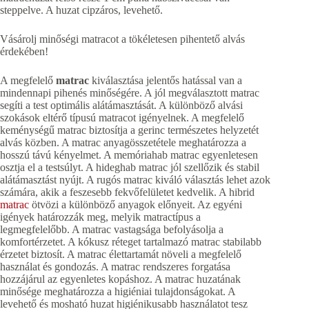
steppelve. A huzat cipzáros, levehető.
Vásárolj minőségi matracot a tökéletesen pihentető alvás
érdekében!
A megfelelő
matrac
kiválasztása jelentős hatással van a
mindennapi pihenés minőségére. A jól megválasztott matrac
segíti a test optimális alátámasztását. A különböző alvási
szokások eltérő típusú matracot igényelnek. A megfelelő
keménységű matrac biztosítja a gerinc természetes helyzetét
alvás közben. A matrac anyagösszetétele meghatározza a
hosszú távú kényelmet. A memóriahab matrac egyenletesen
osztja el a testsúlyt. A hideghab matrac jól szellőzik és stabil
alátámasztást nyújt. A rugós matrac kiváló választás lehet azok
számára, akik a feszesebb fekvőfelületet kedvelik. A hibrid
matrac
ötvözi a különböző anyagok előnyeit. Az egyéni
igények határozzák meg, melyik matractípus a
legmegfelelőbb. A matrac vastagsága befolyásolja a
komfortérzetet. A kókusz réteget tartalmazó matrac stabilabb
érzetet biztosít. A matrac élettartamát növeli a megfelelő
használat és gondozás. A matrac rendszeres forgatása
hozzájárul az egyenletes kopáshoz. A matrac huzatának
minősége meghatározza a higiéniai tulajdonságokat. A
levehető és mosható huzat higiénikusabb használatot tesz