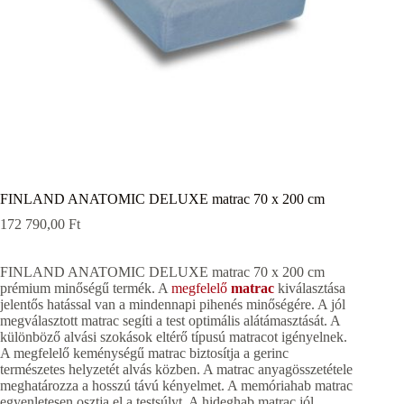
FINLAND ANATOMIC DELUXE matrac 70 x 200 cm
172 790,00
Ft
FINLAND ANATOMIC DELUXE matrac 70 x 200 cm
prémium minőségű termék. A
megfelelő
matrac
kiválasztása
jelentős hatással van a mindennapi pihenés minőségére. A jól
megválasztott matrac segíti a test optimális alátámasztását. A
különböző alvási szokások eltérő típusú matracot igényelnek.
A megfelelő keménységű matrac biztosítja a gerinc
természetes helyzetét alvás közben. A matrac anyagösszetétele
meghatározza a hosszú távú kényelmet. A memóriahab matrac
egyenletesen osztja el a testsúlyt. A hideghab matrac jól