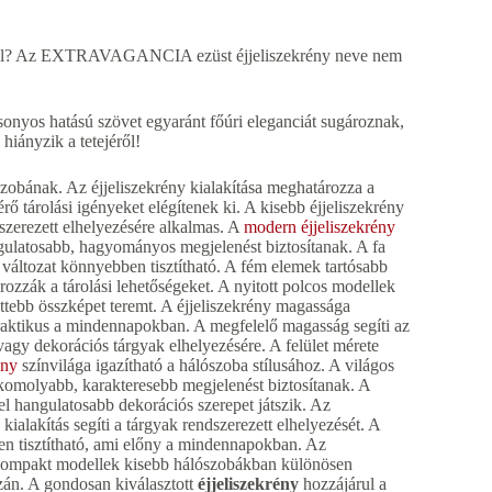
bb kell? Az EXTRAVAGANCIA ezüst éjjeliszekrény neve nem
rsonyos hatású szövet egyaránt főúri eleganciát sugároznak,
iányzik a tetejéről!
szobának. Az éjjeliszekrény kialakítása meghatározza a
ő tárolási igényeket elégítenek ki. A kisebb éjjeliszekrény
szerezett elhelyezésére alkalmas. A
modern éjjeliszekrény
angulatosabb, hagyományos megjelenést biztosítanak. A fa
tű változat könnyebben tisztítható. A fém elemek tartósabb
rozzák a tárolási lehetőségeket. A nyitott polcos modellek
ettebb összképet teremt. A éjjeliszekrény magassága
praktikus a mindennapokban. A megfelelő magasság segíti az
vagy dekorációs tárgyak elhelyezésére. A felület mérete
ény
színvilága igazítható a hálószoba stílusához. A világos
komolyabb, karakteresebb megjelenést biztosítanak. A
el hangulatosabb dekorációs szerepet játszik. Az
ialakítás segíti a tárgyak rendszerezett elhelyezését. A
yen tisztítható, ami előny a mindennapokban. Az
. A kompakt modellek kisebb hálószobákban különösen
zán. A gondosan kiválasztott
éjjeliszekrény
hozzájárul a