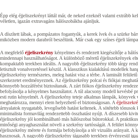
Épp elég éjjeliszekrényt láttál már, de neked ezeknél valami extrá
véletlen, igazán extravagáns hálószobákba ajánljuk.
A díszített lábak, a pompázatos fogantyúk, a kerek ívek és a szürke bá
miközben modern darabról beszélünk. Már csak egy színes éjjeli lámpa h
A megfelelő
éjjeliszekrény
kényelmes és rendezett kiegészítője a háló
mindennapi használhatóságot. A különböző méretű éjjeliszekrények eltér
kompaktabb terekben ideális. A nagyobb éjjeliszekrény több tárgy rend
letisztult vonalvezetéssel készül. A klasszikus kialakítású modellek h
éjjeliszekrény természetes, meleg hatást visz a térbe. A laminált felüle
szerkezetet eredményeznek. Az éjjeliszekrény polcai és fiókjai meghatá
könnyebb hozzáférést biztosítanak. A zárt fiókos éjjeliszekrény rendez
befolyásolja a kényelmes használatot. A túl alacsony modell kevésbé 
esti rutin kényelmét. A éjjeliszekrény teteje alkalmas lámpák, könyvek 
meghatározza, mennyi elem helyezhető el biztonságosan. A
éjjeliszekr
árnyalatok nyugatabb, levegősebb hatást keltenek. A sötétebb tónusok 
minimalista formavilág rendezettebb összhatást nyújt. A díszesebb kivit
éjjeliszekrény jól kombinálható más hálószobai bútorokkal. A praktikus k
minőségi anyaghasználat növeli a szekrény tartósságát. A felület könn
éjjeliszekrény mérete és formája befolyásolja a tér vizuális arányait
hasznosak. A nagyobb éjjeliszekrény tágasabb terekben érvényesül iga