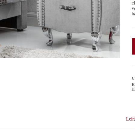
e
v
h
C
K
É
Leír