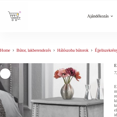
Skip
to
content
Ajándékozás
Home
Bútor, lakberendezés
Hálószoba bútorok
Éjjeliszekrén
E
7
E
m
r
k
k
e
i