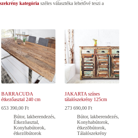
liszekrény kategória
széles választéka lehetővé teszi a
BARRACUDA
JAKARTA színes
étkezőasztal 240 cm
tálalószekrény 125cm
653 390,00
Ft
273 690,00
Ft
Bútor, lakberendezés
,
Bútor, lakberendezés
,
Étkezõasztal
,
Konyhabútorok,
Konyhabútorok,
étkezõbútorok
,
étkezõbútorok
Tálalószekrény