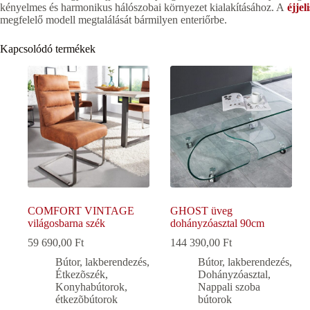
kényelmes és harmonikus hálószobai környezet kialakításához. A
éjje
megfelelő modell megtalálását bármilyen enteriőrbe.
Kapcsolódó termékek
COMFORT VINTAGE
GHOST üveg
világosbarna szék
dohányzóasztal 90cm
59 690,00
Ft
144 390,00
Ft
Bútor, lakberendezés
,
Bútor, lakberendezés
,
Étkezõszék
,
Dohányzóasztal
,
Konyhabútorok,
Nappali szoba
étkezõbútorok
bútorok