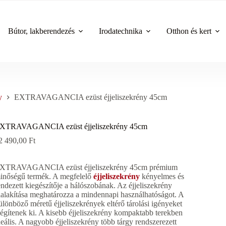
Bútor, lakberendezés
Irodatechnika
Otthon és kert
y
EXTRAVAGANCIA ezüst éjjeliszekrény 45cm
XTRAVAGANCIA ezüst éjjeliszekrény 45cm
2 490,00
Ft
XTRAVAGANCIA ezüst éjjeliszekrény 45cm prémium
inőségű termék. A megfelelő
éjjeliszekrény
kényelmes és
endezett kiegészítője a hálószobának. Az éjjeliszekrény
ialakítása meghatározza a mindennapi használhatóságot. A
ülönböző méretű éjjeliszekrények eltérő tárolási igényeket
légítenek ki. A kisebb éjjeliszekrény kompaktabb terekben
deális. A nagyobb éjjeliszekrény több tárgy rendszerezett