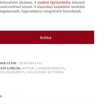
lhelyezésére alkalmas. A
modern éjjeliszekrény
letisztult
onalvezetéssel készül. A klasszikus kialakítású modellek
angulatosabb, hagyományos megjelenést biztosítanak.
Boltba
IKKSZÁM:
7D1935BAA7A1
ATEGÓRIÁK:
BÚTOR, LAKBERENDEZÉS
,
JJELISZEKRÉNY
,
HÁLÓSZOBA BÚTOROK
ás