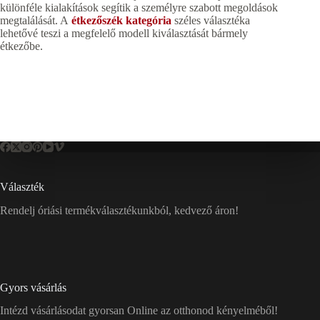
különféle kialakítások segítik a személyre szabott megoldások
megtalálását. A
étkezőszék kategória
széles választéka
lehetővé teszi a megfelelő modell kiválasztását bármely
étkezőbe.
Választék
Rendelj óriási termékválasztékunkból, kedvező áron!
Gyors vásárlás
Intézd vásárlásodat gyorsan Online az otthonod kényelméből!