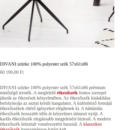
DIVANI szürke 100% polyester szék 57x61x86
60 190,00
Ft
DIVANI szürke 100% polyester szék 57x61x86 prémium
minőségű termék. A megfelelő
étkezőszék
fontos szerepet
játszik az étkezések kényelmében. Az étkezőszék kialakítása
befolyásolja az asztal körüli hangulatot. A különböző formájú
étkezőszékek eltérő igényeket elégítenek ki. A háttámlás
étkezőszék hosszabb időn át kényelmes támaszt nyújt. A
karfás étkezőszék elegánsabb megjelenést biztosít. A modern
étkezőszék letisztult vonalvezetést használ. A
klasszikus
étkezőszék
hagyományos hatást kelt.