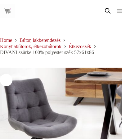
Skip
to
content
Home
Bútor, lakberendezés
Konyhabútorok, étkezõbútorok
Étkezõszék
DIVANI szürke 100% polyester szék 57x61x86