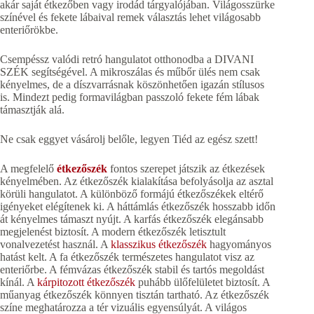
akár saját étkezőben vagy irodád tárgyalójában. Világosszürke
színével és fekete lábaival remek választás lehet világosabb
enteriőrökbe.
Csempéssz valódi retró hangulatot otthonodba a DIVANI
SZÉK segítségével. A mikroszálas és műbőr ülés nem csak
kényelmes, de a díszvarrásnak köszönhetően igazán stílusos
is. Mindezt pedig formavilágban passzoló fekete fém lábak
támasztják alá.
Ne csak eggyet vásárolj belőle, legyen Tiéd az egész szett!
A megfelelő
étkezőszék
fontos szerepet játszik az étkezések
kényelmében. Az étkezőszék kialakítása befolyásolja az asztal
körüli hangulatot. A különböző formájú étkezőszékek eltérő
igényeket elégítenek ki. A háttámlás étkezőszék hosszabb időn
át kényelmes támaszt nyújt. A karfás étkezőszék elegánsabb
megjelenést biztosít. A modern étkezőszék letisztult
vonalvezetést használ. A
klasszikus étkezőszék
hagyományos
hatást kelt. A fa étkezőszék természetes hangulatot visz az
enteriőrbe. A fémvázas étkezőszék stabil és tartós megoldást
kínál. A
kárpitozott étkezőszék
puhább ülőfelületet biztosít. A
műanyag étkezőszék könnyen tisztán tartható. Az étkezőszék
színe meghatározza a tér vizuális egyensúlyát. A világos