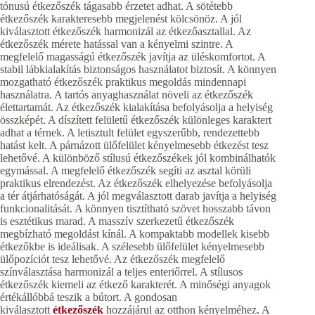
tónusú étkezőszék tágasabb érzetet adhat. A sötétebb
étkezőszék karakteresebb megjelenést kölcsönöz. A jól
kiválasztott étkezőszék harmonizál az étkezőasztallal. Az
étkezőszék mérete hatással van a kényelmi szintre. A
megfelelő magasságú étkezőszék javítja az üléskomfortot. A
stabil lábkialakítás biztonságos használatot biztosít. A könnyen
mozgatható étkezőszék praktikus megoldás mindennapi
használatra. A tartós anyaghasználat növeli az étkezőszék
élettartamát. Az étkezőszék kialakítása befolyásolja a helyiség
összképét. A díszített felületű étkezőszék különleges karaktert
adhat a térnek. A letisztult felület egyszerűbb, rendezettebb
hatást kelt. A párnázott ülőfelület kényelmesebb étkezést tesz
lehetővé. A különböző stílusú étkezőszékek jól kombinálhatók
egymással. A megfelelő étkezőszék segíti az asztal körüli
praktikus elrendezést. Az étkezőszék elhelyezése befolyásolja
a tér átjárhatóságát. A jól megválasztott darab javítja a helyiség
funkcionalitását. A könnyen tisztítható szövet hosszabb távon
is esztétikus marad. A masszív szerkezetű étkezőszék
megbízható megoldást kínál. A kompaktabb modellek kisebb
étkezőkbe is ideálisak. A szélesebb ülőfelület kényelmesebb
ülőpozíciót tesz lehetővé. Az étkezőszék megfelelő
színválasztása harmonizál a teljes enteriőrrel. A stílusos
étkezőszék kiemeli az étkező karakterét. A minőségi anyagok
értékállóbbá teszik a bútort. A gondosan
kiválasztott
étkezőszék
hozzájárul az otthon kényelméhez. A