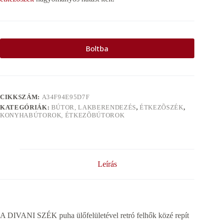
Boltba
CIKKSZÁM:
A34F94E95D7F
KATEGÓRIÁK:
BÚTOR, LAKBERENDEZÉS
,
ÉTKEZÕSZÉK
,
KONYHABÚTOROK, ÉTKEZÕBÚTOROK
Leírás
A DIVANI SZÉK puha ülőfelületével retró felhők közé repít