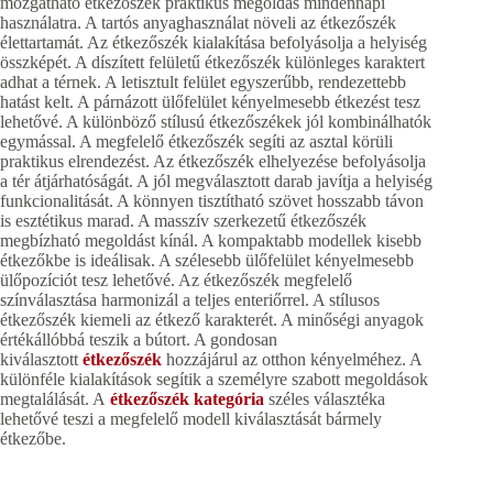
mozgatható étkezőszék praktikus megoldás mindennapi
használatra. A tartós anyaghasználat növeli az étkezőszék
élettartamát. Az étkezőszék kialakítása befolyásolja a helyiség
összképét. A díszített felületű étkezőszék különleges karaktert
adhat a térnek. A letisztult felület egyszerűbb, rendezettebb
hatást kelt. A párnázott ülőfelület kényelmesebb étkezést tesz
lehetővé. A különböző stílusú étkezőszékek jól kombinálhatók
egymással. A megfelelő étkezőszék segíti az asztal körüli
praktikus elrendezést. Az étkezőszék elhelyezése befolyásolja
a tér átjárhatóságát. A jól megválasztott darab javítja a helyiség
funkcionalitását. A könnyen tisztítható szövet hosszabb távon
is esztétikus marad. A masszív szerkezetű étkezőszék
megbízható megoldást kínál. A kompaktabb modellek kisebb
étkezőkbe is ideálisak. A szélesebb ülőfelület kényelmesebb
ülőpozíciót tesz lehetővé. Az étkezőszék megfelelő
színválasztása harmonizál a teljes enteriőrrel. A stílusos
étkezőszék kiemeli az étkező karakterét. A minőségi anyagok
értékállóbbá teszik a bútort. A gondosan
kiválasztott
étkezőszék
hozzájárul az otthon kényelméhez. A
különféle kialakítások segítik a személyre szabott megoldások
megtalálását. A
étkezőszék kategória
széles választéka
lehetővé teszi a megfelelő modell kiválasztását bármely
étkezőbe.