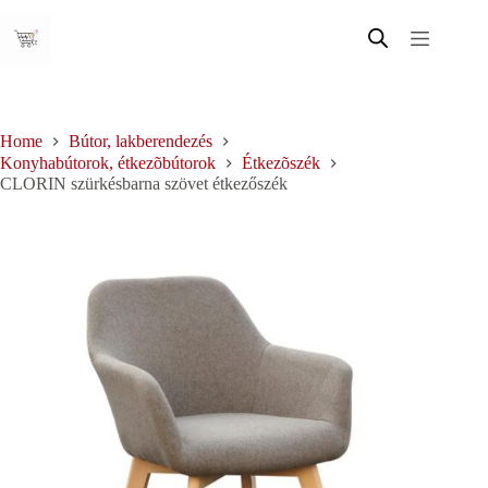
Skip
to
content
Home
Bútor, lakberendezés
Konyhabútorok, étkezõbútorok
Étkezõszék
CLORIN szürkésbarna szövet étkezőszék