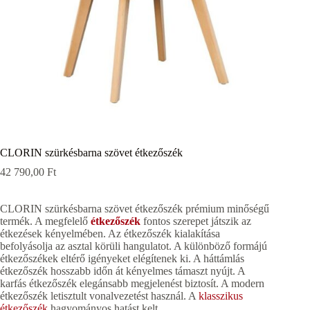
CLORIN szürkésbarna szövet étkezőszék
42 790,00
Ft
CLORIN szürkésbarna szövet étkezőszék prémium minőségű
termék. A megfelelő
étkezőszék
fontos szerepet játszik az
étkezések kényelmében. Az étkezőszék kialakítása
befolyásolja az asztal körüli hangulatot. A különböző formájú
étkezőszékek eltérő igényeket elégítenek ki. A háttámlás
étkezőszék hosszabb időn át kényelmes támaszt nyújt. A
karfás étkezőszék elegánsabb megjelenést biztosít. A modern
étkezőszék letisztult vonalvezetést használ. A
klasszikus
étkezőszék
hagyományos hatást kelt.