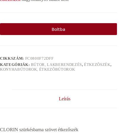
Boltba
CIKKSZÁM:
FC0800F72DFF
KATEGÓRIÁK:
BÚTOR, LAKBERENDEZÉS
,
ÉTKEZÕSZÉK
,
KONYHABÚTOROK, ÉTKEZÕBÚTOROK
Leírás
CLORIN szürkésbarna szövet étkezőszék