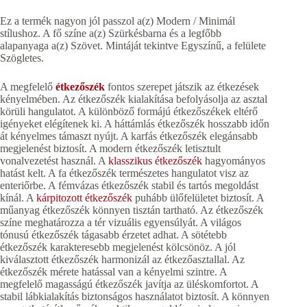
Ez a termék nagyon jól passzol a(z) Modern / Minimál
stílushoz. A fő színe a(z) Szürkésbarna és a legfőbb
alapanyaga a(z) Szövet. Mintáját tekintve Egyszínű, a felülete
Szögletes.
A megfelelő
étkezőszék
fontos szerepet játszik az étkezések
kényelmében. Az étkezőszék kialakítása befolyásolja az asztal
körüli hangulatot. A különböző formájú étkezőszékek eltérő
igényeket elégítenek ki. A háttámlás étkezőszék hosszabb időn
át kényelmes támaszt nyújt. A karfás étkezőszék elegánsabb
megjelenést biztosít. A modern étkezőszék letisztult
vonalvezetést használ. A
klasszikus étkezőszék
hagyományos
hatást kelt. A fa étkezőszék természetes hangulatot visz az
enteriőrbe. A fémvázas étkezőszék stabil és tartós megoldást
kínál. A
kárpitozott étkezőszék
puhább ülőfelületet biztosít. A
műanyag étkezőszék könnyen tisztán tartható. Az étkezőszék
színe meghatározza a tér vizuális egyensúlyát. A világos
tónusú étkezőszék tágasabb érzetet adhat. A sötétebb
étkezőszék karakteresebb megjelenést kölcsönöz. A jól
kiválasztott étkezőszék harmonizál az étkezőasztallal. Az
étkezőszék mérete hatással van a kényelmi szintre. A
megfelelő magasságú étkezőszék javítja az üléskomfortot. A
stabil lábkialakítás biztonságos használatot biztosít. A könnyen