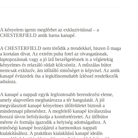
A kényelem igenis megférhet az exkluzivitással – a
CHESTERFIELD antik barna kanapé.
A CHESTERFIELD nem törődik a trendekkel, hiszen ő maga
a kortalan divat. Az extrém puha fotel az olvasgatásnak,
laptopozásnak vagy a jó ízű beszélgetésnek is a végletekig
kényelmes és relaxáló oldalt kölcsönöz. A műszálas bútor
nemcsak exkluzív, ám időtálló minőséget is képvisel. Az antik
kanapé évtizedek óta a legkifinomultabb ízléssel rendelkezők
aduásza.
A kanapé a nappali egyik legfontosabb berendezési eleme,
amely alapvetően meghatározza a tér hangulatát. A jól
megválasztott kanapé kényelmes ülőfelületet biztosít a
mindennapi pihenéshez. A megfelelő kanapé kiválasztása
hosszú távon befolyásolja a komfortérzetet. Az ülőbútor
mérete és formája igazodik a helyiség adottságaihoz. A
minőségi kanapé hozzájárul a harmonikus nappali
kialakításához. A praktikus kialakítású kanapé ideális