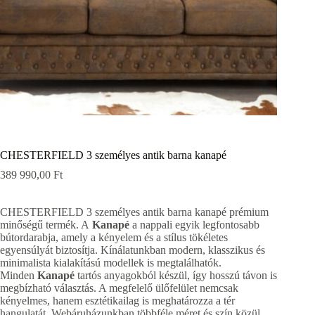
CHESTERFIELD 3 személyes antik barna kanapé
389 990,00
Ft
CHESTERFIELD 3 személyes antik barna kanapé prémium
minőségű termék. A
Kanapé
a nappali egyik legfontosabb
bútordarabja, amely a kényelem és a stílus tökéletes
egyensúlyát biztosítja. Kínálatunkban modern, klasszikus és
minimalista kialakítású modellek is megtalálhatók.
Minden
Kanapé
tartós anyagokból készül, így hosszú távon is
megbízható választás. A megfelelő ülőfelület nemcsak
kényelmes, hanem esztétikailag is meghatározza a tér
hangulatát. Webáruházunkban többféle méret és szín közül