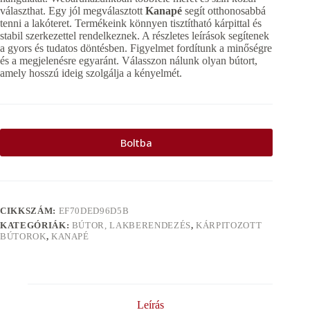
választhat. Egy jól megválasztott
Kanapé
segít otthonosabbá
tenni a lakóteret. Termékeink könnyen tisztítható kárpittal és
stabil szerkezettel rendelkeznek. A részletes leírások segítenek
a gyors és tudatos döntésben. Figyelmet fordítunk a minőségre
és a megjelenésre egyaránt. Válasszon nálunk olyan bútort,
amely hosszú ideig szolgálja a kényelmét.
Boltba
CIKKSZÁM:
EF70DED96D5B
KATEGÓRIÁK:
BÚTOR, LAKBERENDEZÉS
,
KÁRPITOZOTT
BÚTOROK
,
KANAPÉ
Leírás