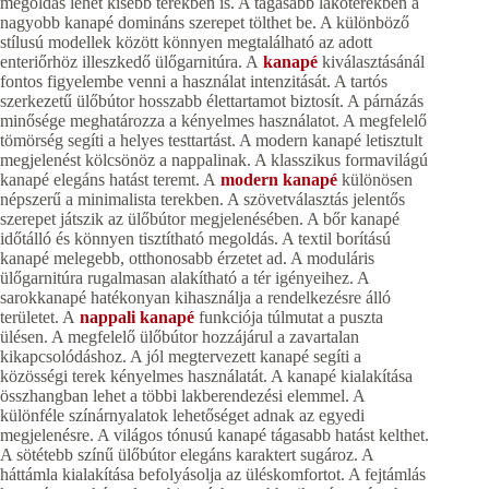
megoldás lehet kisebb terekben is. A tágasabb lakóterekben a
nagyobb kanapé domináns szerepet tölthet be. A különböző
stílusú modellek között könnyen megtalálható az adott
enteriőrhöz illeszkedő ülőgarnitúra. A
kanapé
kiválasztásánál
fontos figyelembe venni a használat intenzitását. A tartós
szerkezetű ülőbútor hosszabb élettartamot biztosít. A párnázás
minősége meghatározza a kényelmes használatot. A megfelelő
tömörség segíti a helyes testtartást. A modern kanapé letisztult
megjelenést kölcsönöz a nappalinak. A klasszikus formavilágú
kanapé elegáns hatást teremt. A
modern kanapé
különösen
népszerű a minimalista terekben. A szövetválasztás jelentős
szerepet játszik az ülőbútor megjelenésében. A bőr kanapé
időtálló és könnyen tisztítható megoldás. A textil borítású
kanapé melegebb, otthonosabb érzetet ad. A moduláris
ülőgarnitúra rugalmasan alakítható a tér igényeihez. A
sarokkanapé hatékonyan kihasználja a rendelkezésre álló
területet. A
nappali kanapé
funkciója túlmutat a puszta
ülésen. A megfelelő ülőbútor hozzájárul a zavartalan
kikapcsolódáshoz. A jól megtervezett kanapé segíti a
közösségi terek kényelmes használatát. A kanapé kialakítása
összhangban lehet a többi lakberendezési elemmel. A
különféle színárnyalatok lehetőséget adnak az egyedi
megjelenésre. A világos tónusú kanapé tágasabb hatást kelthet.
A sötétebb színű ülőbútor elegáns karaktert sugároz. A
háttámla kialakítása befolyásolja az üléskomfortot. A fejtámlás