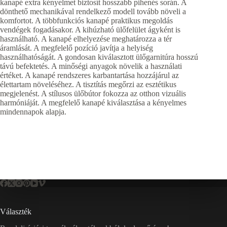
kanapé extra kényelmet biztosít hosszabb pihenés során. A
dönthető mechanikával rendelkező modell tovább növeli a
komfortot. A többfunkciós kanapé praktikus megoldás
vendégek fogadásakor. A kihúzható ülőfelület ágyként is
használható. A kanapé elhelyezése meghatározza a tér
áramlását. A megfelelő pozíció javítja a helyiség
használhatóságát. A gondosan kiválasztott ülőgarnitúra hosszú
távú befektetés. A minőségi anyagok növelik a használati
értéket. A kanapé rendszeres karbantartása hozzájárul az
élettartam növeléséhez. A tisztítás megőrzi az esztétikus
megjelenést. A stílusos ülőbútor fokozza az otthon vizuális
harmóniáját. A megfelelő kanapé kiválasztása a kényelmes
mindennapok alapja.
Választék