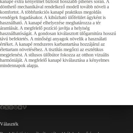
kanapé extra kényelmet biztosít hosszabb pihenés során. A
dönthető mechanikával rendelkező modell tovább növeli a
komfortot. A többfunkciós kanapé praktikus megoldás
vendégek fogadásakor. A kihúzható ülőfelület ágyként is
használható. A kanapé elhelyezése meghatározza a tér
áramlását. A megfelelő pozíció javítja a helyiség
használhatóságát. A gondosan kiválasztott ülőgarnitúra hosszú
távú befektetés. A minőségi anyagok növelik a használati
értéket. A kanapé rendszeres karbantartása hozzájárul az
élettartam növeléséhez. A tisztítás megőrzi az esztétikus
megjelenést. A stílusos ülőbútor fokozza az otthon vizuális
harmóniáját. A megfelelő kanapé kiválasztása a kényelmes
mindennapok alapja.
Választék