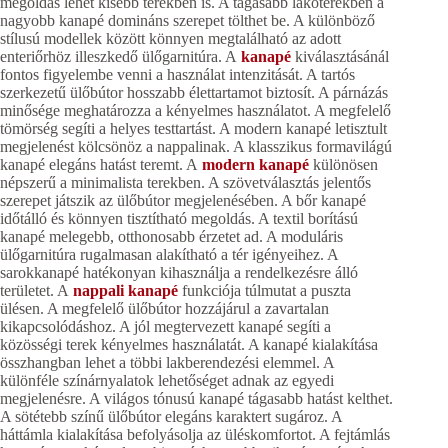
megoldás lehet kisebb terekben is. A tágasabb lakóterekben a
nagyobb kanapé domináns szerepet tölthet be. A különböző
stílusú modellek között könnyen megtalálható az adott
enteriőrhöz illeszkedő ülőgarnitúra. A
kanapé
kiválasztásánál
fontos figyelembe venni a használat intenzitását. A tartós
szerkezetű ülőbútor hosszabb élettartamot biztosít. A párnázás
minősége meghatározza a kényelmes használatot. A megfelelő
tömörség segíti a helyes testtartást. A modern kanapé letisztult
megjelenést kölcsönöz a nappalinak. A klasszikus formavilágú
kanapé elegáns hatást teremt. A
modern kanapé
különösen
népszerű a minimalista terekben. A szövetválasztás jelentős
szerepet játszik az ülőbútor megjelenésében. A bőr kanapé
időtálló és könnyen tisztítható megoldás. A textil borítású
kanapé melegebb, otthonosabb érzetet ad. A moduláris
ülőgarnitúra rugalmasan alakítható a tér igényeihez. A
sarokkanapé hatékonyan kihasználja a rendelkezésre álló
területet. A
nappali kanapé
funkciója túlmutat a puszta
ülésen. A megfelelő ülőbútor hozzájárul a zavartalan
kikapcsolódáshoz. A jól megtervezett kanapé segíti a
közösségi terek kényelmes használatát. A kanapé kialakítása
összhangban lehet a többi lakberendezési elemmel. A
különféle színárnyalatok lehetőséget adnak az egyedi
megjelenésre. A világos tónusú kanapé tágasabb hatást kelthet.
A sötétebb színű ülőbútor elegáns karaktert sugároz. A
háttámla kialakítása befolyásolja az üléskomfortot. A fejtámlás