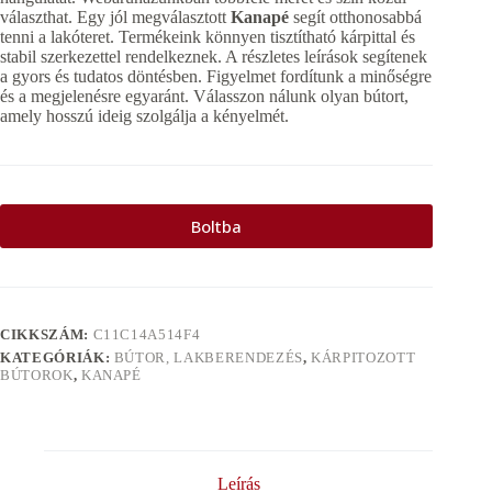
választhat. Egy jól megválasztott
Kanapé
segít otthonosabbá
tenni a lakóteret. Termékeink könnyen tisztítható kárpittal és
stabil szerkezettel rendelkeznek. A részletes leírások segítenek
a gyors és tudatos döntésben. Figyelmet fordítunk a minőségre
és a megjelenésre egyaránt. Válasszon nálunk olyan bútort,
amely hosszú ideig szolgálja a kényelmét.
Boltba
CIKKSZÁM:
C11C14A514F4
KATEGÓRIÁK:
BÚTOR, LAKBERENDEZÉS
,
KÁRPITOZOTT
BÚTOROK
,
KANAPÉ
Leírás