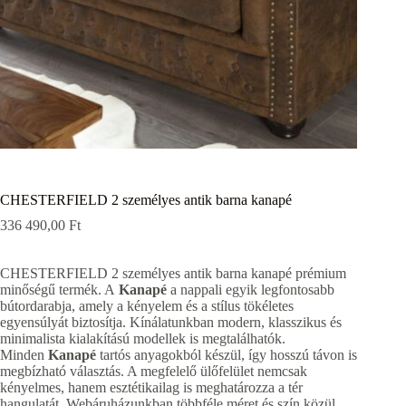
CHESTERFIELD 2 személyes antik barna kanapé
336 490,00
Ft
CHESTERFIELD 2 személyes antik barna kanapé prémium
minőségű termék. A
Kanapé
a nappali egyik legfontosabb
bútordarabja, amely a kényelem és a stílus tökéletes
egyensúlyát biztosítja. Kínálatunkban modern, klasszikus és
minimalista kialakítású modellek is megtalálhatók.
Minden
Kanapé
tartós anyagokból készül, így hosszú távon is
megbízható választás. A megfelelő ülőfelület nemcsak
kényelmes, hanem esztétikailag is meghatározza a tér
hangulatát. Webáruházunkban többféle méret és szín közül