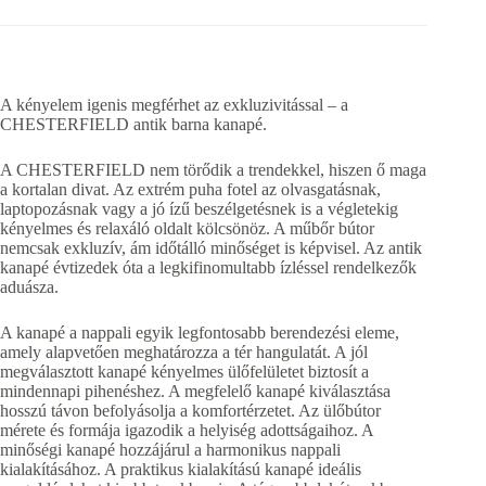
A kényelem igenis megférhet az exkluzivitással – a
CHESTERFIELD antik barna kanapé.
A CHESTERFIELD nem törődik a trendekkel, hiszen ő maga
a kortalan divat. Az extrém puha fotel az olvasgatásnak,
laptopozásnak vagy a jó ízű beszélgetésnek is a végletekig
kényelmes és relaxáló oldalt kölcsönöz. A műbőr bútor
nemcsak exkluzív, ám időtálló minőséget is képvisel. Az antik
kanapé évtizedek óta a legkifinomultabb ízléssel rendelkezők
aduásza.
A kanapé a nappali egyik legfontosabb berendezési eleme,
amely alapvetően meghatározza a tér hangulatát. A jól
megválasztott kanapé kényelmes ülőfelületet biztosít a
mindennapi pihenéshez. A megfelelő kanapé kiválasztása
hosszú távon befolyásolja a komfortérzetet. Az ülőbútor
mérete és formája igazodik a helyiség adottságaihoz. A
minőségi kanapé hozzájárul a harmonikus nappali
kialakításához. A praktikus kialakítású kanapé ideális