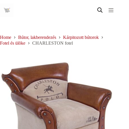
Skip
to
content
Home
Bútor, lakberendezés
Kárpitozott bútorok
Fotel és ülõke
CHARLESTON fotel