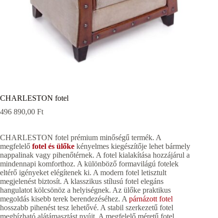
CHARLESTON fotel
496 890,00
Ft
CHARLESTON fotel prémium minőségű termék. A
megfelelő
fotel és ülőke
kényelmes kiegészítője lehet bármely
nappalinak vagy pihenőtérnek. A fotel kialakítása hozzájárul a
mindennapi komforthoz. A különböző formavilágú fotelek
eltérő igényeket elégítenek ki. A modern fotel letisztult
megjelenést biztosít. A klasszikus stílusú fotel elegáns
hangulatot kölcsönöz a helyiségnek. Az ülőke praktikus
megoldás kisebb terek berendezéséhez. A
párnázott fotel
hosszabb pihenést tesz lehetővé. A stabil szerkezetű fotel
megbízható alátámasztást nyújt. A megfelelő méretű fotel