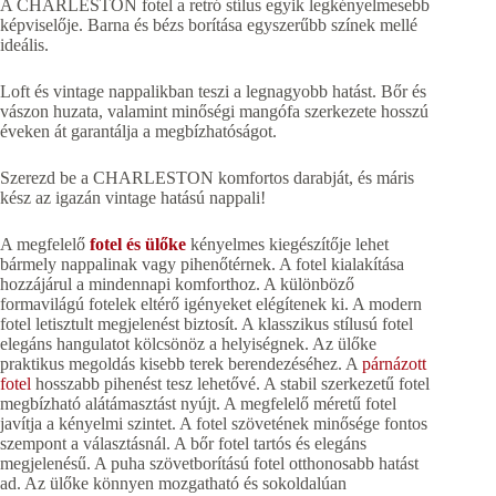
A CHARLESTON fotel a retró stílus egyik legkényelmesebb
képviselője. Barna és bézs borítása egyszerűbb színek mellé
ideális.
Loft és vintage nappalikban teszi a legnagyobb hatást. Bőr és
vászon huzata, valamint minőségi mangófa szerkezete hosszú
éveken át garantálja a megbízhatóságot.
Szerezd be a CHARLESTON komfortos darabját, és máris
kész az igazán vintage hatású nappali!
A megfelelő
fotel és ülőke
kényelmes kiegészítője lehet
bármely nappalinak vagy pihenőtérnek. A fotel kialakítása
hozzájárul a mindennapi komforthoz. A különböző
formavilágú fotelek eltérő igényeket elégítenek ki. A modern
fotel letisztult megjelenést biztosít. A klasszikus stílusú fotel
elegáns hangulatot kölcsönöz a helyiségnek. Az ülőke
praktikus megoldás kisebb terek berendezéséhez. A
párnázott
fotel
hosszabb pihenést tesz lehetővé. A stabil szerkezetű fotel
megbízható alátámasztást nyújt. A megfelelő méretű fotel
javítja a kényelmi szintet. A fotel szövetének minősége fontos
szempont a választásnál. A bőr fotel tartós és elegáns
megjelenésű. A puha szövetborítású fotel otthonosabb hatást
ad. Az ülőke könnyen mozgatható és sokoldalúan