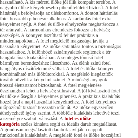
használható. A kis méretű ülőke jól illik kompakt terekbe. A
nagyobb ülőke kényelmesebb pihenőfelületet biztosít. A fotel
háttámlája befolyásolja az üléskomfortot. A döntött háttámlás
fotel hosszabb pihenésre alkalmas. A kartámlás fotel extra
kényelmet nyújt. A fotel és ülőke elhelyezése meghatározza a
tér arányait. A harmonikus elrendezés fokozza a helyiség
összképét. A könnyen tisztítható felület praktikus a
mindennapokban. A fotel megfelelő magassága javítja a
használati kényelmet. Az ülőke stabilitása fontos a biztonságos
használathoz. A különböző színárnyalatok segítenek a tér
hangulatának kialakításában. A semleges tónusú fotel
bármilyen berendezéshez illeszthető. Az élénk színű fotel
hangsúlyos díszítőelemmé válhat. A fotel és ülőke könnyen
kombinálható más ülőbútorokkal. A megfelelő kiegészítők
tovább növelik a kényelmi szintet. A minőségi anyagok
hosszú élettartamot biztosítanak. A fotel megjelenése
összhangban lehet a helyiség stílusával. A jól kiválasztott fotel
és ülőke elősegíti a kényelmes pihenést. A praktikus kialakítás
hozzájárul a napi használat kényelméhez. A fotel kényelmes
ülőpozíciót biztosít hosszabb időn át. Az ülőke egyszerűen
áthelyezhető igény szerint. A többféle kialakítás lehetővé teszi
a személyre szabott választást. A
fotel és ülőke
kategória
széles kínálata segíti az ideális darab megtalálását.
A gondosan megválasztott darabok javítják a nappali
funkcionális kialakítását. A megfelelő fotel és ülőke hozzájárul