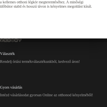
a kellemes otthoni légkör megteremtéséhez. A minőségi
ülőbútor stabil és hosszú távon is kényelmes megoldást kínál.
Választék
Rendelj óriási termékválasztékunkból, kedvező áron!
Gyors vásárlás
Intézd vásárlásodat gyorsan Online az otthonod kényelméből!