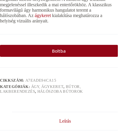
megjelenéssel illeszkedik a mai enteriőrökhöz. A klasszikus
formavilágú ágy harmonikus hangulatot teremt a
hálószobában. Az
ágykeret
kialakítása meghatározza a
helyiség vizuális arányait.
Boltba
CIKKSZÁM:
A7EADE94CA15
KATEGÓRIÁK:
ÁGY, ÁGYKERET
,
BÚTOR,
LAKBERENDEZÉS
,
HÁLÓSZOBA BÚTOROK
Leírás