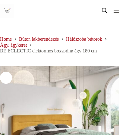
Skip
to
content
Home
Bútor, lakberendezés
Hálószoba bútorok
Ágy, ágykeret
BE ECLECTIC elektormos boxspring ágy 180 cm