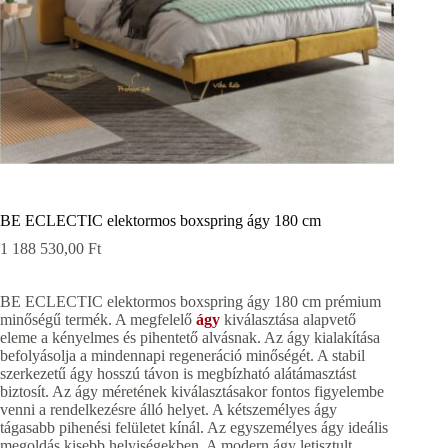
BE ECLECTIC elektormos boxspring ágy 180 cm
1 188 530,00
Ft
BE ECLECTIC elektormos boxspring ágy 180 cm prémium
minőségű termék. A megfelelő
ágy
kiválasztása alapvető
eleme a kényelmes és pihentető alvásnak. Az ágy kialakítása
befolyásolja a mindennapi regeneráció minőségét. A stabil
szerkezetű ágy hosszú távon is megbízható alátámasztást
biztosít. Az ágy méretének kiválasztásakor fontos figyelembe
venni a rendelkezésre álló helyet. A kétszemélyes ágy
tágasabb pihenési felületet kínál. Az egyszemélyes ágy ideális
megoldás kisebb helyiségekben. A modern ágy letisztult