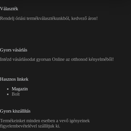
Választék
Rendelj óriási termékválasztékunkból, kedvező áron!
Gyors vásárlás
Intézd vásárlásodat gyorsan Online az otthonod kényelméből!
Hasznos linkek
Magazin
Bolt
Gyors kiszállítás
Termékeinket minden esetben a vevő igényeinek
figyelembevételével szállítjuk ki.