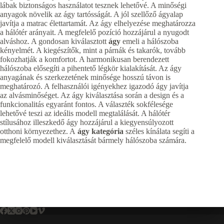
lábak biztonságos használatot tesznek lehetővé. A minőségi
anyagok növelik az ágy tartósságát. A jól szellőző ágyalap
javítja a matrac élettartamát. Az ágy elhelyezése meghatározza
a hálótér arányait. A megfelelő pozíció hozzájárul a nyugodt
alváshoz. A gondosan kiválasztott
ágy
emeli a hálószoba
kényelmét. A kiegészítők, mint a párnák és takarók, tovább
fokozhatják a komfortot. A harmonikusan berendezett
hálószoba elősegíti a pihentető légkör kialakítását. Az ágy
anyagának és szerkezetének minősége hosszú távon is
meghatározó. A felhasználói igényekhez igazodó ágy javítja
az alvásminőséget. Az ágy kiválasztása során a design és a
funkcionalitás egyaránt fontos. A választék sokfélesége
lehetővé teszi az ideális modell megtalálását. A hálótér
stílusához illeszkedő ágy hozzájárul a kiegyensúlyozott
otthoni környezethez. A
ágy kategória
széles kínálata segíti a
megfelelő modell kiválasztását bármely hálószoba számára.