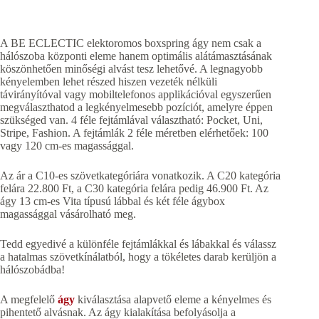
A BE ECLECTIC elektoromos boxspring ágy nem csak a
hálószoba központi eleme hanem optimális alátámasztásának
köszönhetően minőségi alvást tesz lehetővé. A legnagyobb
kényelemben lehet részed hiszen vezeték nélküli
távirányítóval vagy mobiltelefonos applikációval egyszerűen
megválaszthatod a legkényelmesebb pozíciót, amelyre éppen
szükséged van. 4 féle fejtámlával választható: Pocket, Uni,
Stripe, Fashion. A fejtámlák 2 féle méretben elérhetőek: 100
vagy 120 cm-es magassággal.
Az ár a C10-es szövetkategóriára vonatkozik. A C20 kategória
felára 22.800 Ft, a C30 kategória felára pedig 46.900 Ft. Az
ágy 13 cm-es Vita típusú lábbal és két féle ágybox
magassággal vásárolható meg.
Tedd egyedivé a különféle fejtámlákkal és lábakkal és válassz
a hatalmas szövetkínálatból, hogy a tökéletes darab kerüljön a
hálószobádba!
A megfelelő
ágy
kiválasztása alapvető eleme a kényelmes és
pihentető alvásnak. Az ágy kialakítása befolyásolja a