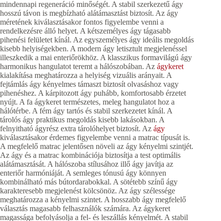
mindennapi regeneráció minőségét. A stabil szerkezetű ágy
hosszú távon is megbízható alátámasztást biztosít. Az ágy
méretének kiválasztásakor fontos figyelembe venni a
rendelkezésre álló helyet. A kétszemélyes ágy tágasabb
pihenési felületet kínál. Az egyszemélyes ágy ideális megoldás
kisebb helyiségekben. A modern ágy letisztult megjelenéssel
illeszkedik a mai enteriőrökhöz. A klasszikus formavilágú ágy
harmonikus hangulatot teremt a hálószobában. Az
ágykeret
kialakítása meghatározza a helyiség vizuális arányait. A
fejtámlás ágy kényelmes támaszt biztosít olvasáshoz vagy
pihenéshez. A kárpitozott ágy puhább, komfortosabb érzetet
nyújt. A fa ágykeret természetes, meleg hangulatot hoz a
hálótérbe. A fém ágy tartós és stabil szerkezetet kínál. A
tárolós ágy praktikus megoldás kisebb lakásokban. A
felnyitható ágyrész extra tárolóhelyet biztosít. Az
ágy
kiválasztásakor érdemes figyelembe venni a matrac típusát is.
A megfelelő matrac jelentősen növeli az ágy kényelmi szintjét.
Az ágy és a matrac kombinációja biztosítja a test optimális
alátámasztását. A hálószoba stílusához illő ágy javítja az
enteriőr harmóniáját. A semleges tónusú ágy könnyen
kombinálható más bútordarabokkal. A sötétebb színű ágy
karakteresebb megjelenést kölcsönöz. Az ágy szélessége
meghatározza a kényelmi szintet. A hosszabb ágy megfelelő
választás magasabb felhasználók számára. Az ágykeret
magassága befolyásolja a fel- és leszállás kényelmét. A stabil