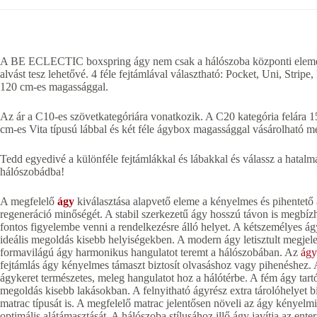
A BE ECLECTIC boxspring ágy nem csak a hálószoba központi eleme 
alvást tesz lehetővé. 4 féle fejtámlával választható: Pocket, Uni, Strip
120 cm-es magassággal.
Az ár a C10-es szövetkategóriára vonatkozik. A C20 kategória felára 1
cm-es Vita típusú lábbal és két féle ágybox magassággal vásárolható
Tedd egyedivé a különféle fejtámlákkal és lábakkal és válassz a hatalma
hálószobádba!
A megfelelő
ágy
kiválasztása alapvető eleme a kényelmes és pihentető 
regeneráció minőségét. A stabil szerkezetű ágy hosszú távon is megbízh
fontos figyelembe venni a rendelkezésre álló helyet. A kétszemélyes ág
ideális megoldás kisebb helyiségekben. A modern ágy letisztult megjele
formavilágú ágy harmonikus hangulatot teremt a hálószobában. Az
ágy
fejtámlás ágy kényelmes támaszt biztosít olvasáshoz vagy pihenéshez. 
ágykeret természetes, meleg hangulatot hoz a hálótérbe. A fém ágy tartós
megoldás kisebb lakásokban. A felnyitható ágyrész extra tárolóhelyet b
matrac típusát is. A megfelelő matrac jelentősen növeli az ágy kényelmi 
optimális alátámasztását. A hálószoba stílusához illő ágy javítja az en