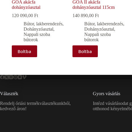
GOA akácfa
GOA II akácfa
dohányzóasztal
dohányzóasztal 115cm
120 090,00
Ft
140 890,00
Ft
Bútor, lakberendezés
,
Bútor, lakberendezés
,
Dohányzóasztal
,
Dohányzóasztal
,
Nappali szoba
Nappali szoba
bútorok
bútorok
Boltba
Boltba
Választék
Gyors vásárlás
Rendelj óriási termékválasztékunkból,
Intézd vásárlásodat 
kedvező áron!
otthonod kényelmébő