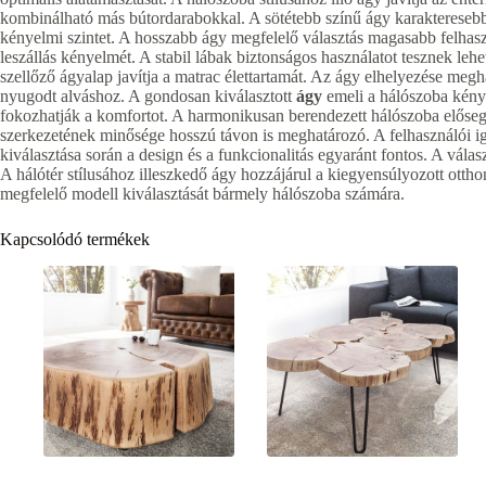
kombinálható más bútordarabokkal. A sötétebb színű ágy karaktereseb
kényelmi szintet. A hosszabb ágy megfelelő választás magasabb felhasz
leszállás kényelmét. A stabil lábak biztonságos használatot tesznek leh
szellőző ágyalap javítja a matrac élettartamát. Az ágy elhelyezése megh
nyugodt alváshoz. A gondosan kiválasztott
ágy
emeli a hálószoba kénye
fokozhatják a komfortot. A harmonikusan berendezett hálószoba elősegí
szerkezetének minősége hosszú távon is meghatározó. A felhasználói i
kiválasztása során a design és a funkcionalitás egyaránt fontos. A válas
A hálótér stílusához illeszkedő ágy hozzájárul a kiegyensúlyozott otth
megfelelő modell kiválasztását bármely hálószoba számára.
Kapcsolódó termékek