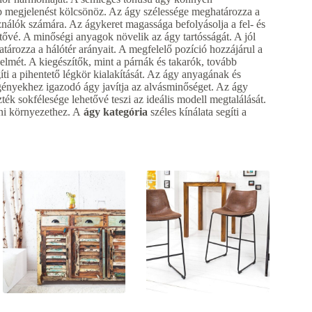
b megjelenést kölcsönöz. Az ágy szélessége meghatározza a
nálók számára. Az ágykeret magassága befolyásolja a fel- és
etővé. A minőségi anyagok növelik az ágy tartósságát. A jól
atározza a hálótér arányait. A megfelelő pozíció hozzájárul a
lmét. A kiegészítők, mint a párnák és takarók, tovább
ti a pihentető légkör kialakítását. Az ágy anyagának és
gényekhez igazodó ágy javítja az alvásminőséget. Az ágy
zték sokfélesége lehetővé teszi az ideális modell megtalálását.
oni környezethez. A
ágy kategória
széles kínálata segíti a