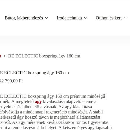
Bútor, lakberendezés
Irodatechnika
Otthon és kert
t
BE ECLECTIC boxspring ágy 160 cm
E ECLECTIC boxspring ágy 160 cm
42 790,00
Ft
E ECLECTIC boxspring ágy 160 cm prémium minőségű
ermék. A megfelelő
ágy
kiválasztása alapvető eleme a
ényelmes és pihentető alvásnak. Az ágy kialakítása
efolyásolja a mindennapi regeneráció minőségét. A stabil
zerkezetű ágy hosszú távon is megbízható alátámasztást
iztosít. Az ágy méretének kiválasztásakor fontos figyelembe
enni a rendelkezésre álló helyet. A kétszemélyes ágy tágasabb