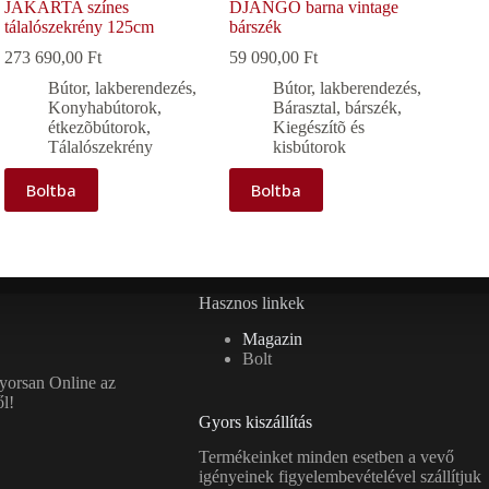
JAKARTA színes
DJANGO barna vintage
tálalószekrény 125cm
bárszék
273 690,00
Ft
59 090,00
Ft
Bútor, lakberendezés
,
Bútor, lakberendezés
,
Konyhabútorok,
Bárasztal, bárszék
,
étkezõbútorok
,
Kiegészítõ és
Tálalószekrény
kisbútorok
Boltba
Boltba
Hasznos linkek
Magazin
Bolt
gyorsan Online az
l!
Gyors kiszállítás
Termékeinket minden esetben a vevő
igényeinek figyelembevételével szállítjuk