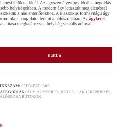
ihenési felületet kínál. Az egyszemélyes ágy ideális megoldás
isebb helyiségekben. A modern ágy letisztult megjelenéssel
lleszkedik a mai enteriőrökhöz. A klasszikus formavilágú ágy
armonikus hangulatot teremt a hálószobában. Az
ágykeret
ialakítása meghatározza a helyiség vizuális arányait.
Boltba
IKKSZÁM:
92D04E671A0E
ATEGÓRIÁK:
ÁGY, ÁGYKERET
,
BÚTOR, LAKBERENDEZÉS
,
ÁLÓSZOBA BÚTOROK
ás