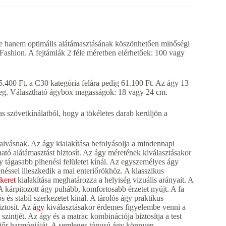
hanem optimális alátámasztásának köszönhetően minőségi
e, Fashion. A fejtámlák 2 féle méretben elérhetőek: 100 vagy
5.400 Ft, a C30 kategória felára pedig 61.100 Ft. Az ágy 13
 meg. Választható ágybox magasságok: 18 vagy 24 cm.
s szövetkínálatból, hogy a tökéletes darab kerüljön a
alvásnak. Az ágy kialakítása befolyásolja a mindennapi
ató alátámasztást biztosít. Az ágy méretének kiválasztásakor
y tágasabb pihenési felületet kínál. Az egyszemélyes ágy
néssel illeszkedik a mai enteriőrökhöz. A klasszikus
keret
kialakítása meghatározza a helyiség vizuális arányait. A
A kárpitozott ágy puhább, komfortosabb érzetet nyújt. A fa
 és stabil szerkezetet kínál. A tárolós ágy praktikus
iztosít. Az
ágy
kiválasztásakor érdemes figyelembe venni a
szintjét. Az ágy és a matrac kombinációja biztosítja a test
teriőr harmóniáját. A semleges tónusú ágy könnyen