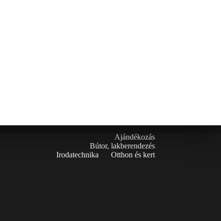
Ajándékozás
Bútor, lakberendezés
Irodatechnika
Otthon és kert