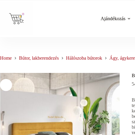
Skip
to
content
Ajándékozás
Home
Bútor, lakberendezés
Hálószoba bútorok
Ágy, ágykere
B
5
B
t
k
b
s
b
v