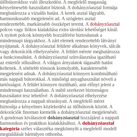
ülőbútorokhoz való illeszkedést. A megfelelő magasság
kényelmesebb használatot biztosít. A dohányzóasztal formája
meghatározza a vizuális hatást. A kerek asztal lágyabb,
harmonikusabb megjelenést ad. A szögletes asztal
rendezettebb, markánsabb összképet teremt. A
dohányzóasztal
polcos vagy fiókos kialakítása extra tárolási lehetőséget kínál.
A nyitott polcok könnyebb hozzáférést biztosítanak a
mindennapi tárgyakhoz. A zárt elemek rendezettebb látványt
nyújtanak. A dohányzóasztal felülete alkalmas könyvek, tálcák
vagy dekorációk elhelyezésére. A felület mérete meghatározza
a funkcionalitást. A dohányzóasztal színválasztása igazítható
az enteriőr stílusához. A világos árnyalatok tágasabb hatást
keltenek. A sötétebb tónusok komolyabb, karakteresebb
megjelenést adnak. A dohányzóasztal könnyen kombinálható
más nappali bútorokkal. A minőségi anyaghasználat növeli a
tartósságot. A felület könnyen tisztítható, ami előnyt jelent a
mindennapi használatban. A stabil szerkezet biztonságos
használatot tesz lehetővé. A dohányzóasztal elhelyezése
meghatározza a nappali térarányait. A megfelelő méret
biztosítja a kényelmes közlekedést az ülőbútorok között. A
dekorációk finoman kiemelik a dohányzóasztal megjelenését.
A gondosan kiválasztott
dohányzóasztal
hozzájárul a nappali
harmonikus és praktikus kialakításához. A
dohányzóasztal
kategória
széles választéka megkönnyíti a megfelelő modell
megtalálását bármilyen otthonba.