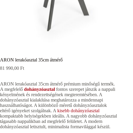
ARON lerakóasztal 35cm átmérő
81 990,00
Ft
ARON lerakóasztal 35cm átmérő prémium minőségű termék.
A megfelelő
dohányzóasztal
fontos szerepet játszik a nappali
kényelmének és rendezettségének megteremtésében. A
dohányzóasztal kialakítása meghatározza a mindennapi
használhatóságot. A különböző méretű dohányzóasztalok
eltérő igényeket szolgálnak. A
kisebb dohányzóasztal
kompaktabb helyiségekben ideális. A nagyobb dohányzóasztal
tágasabb nappalikban ad megfelelő felületet. A modern
dohányzóasztal letisztult, minimalista formavilággal készül.