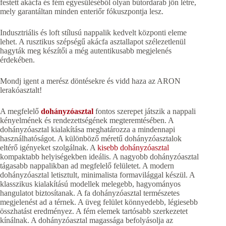
festett akácfa és fém egyesüléséből olyan bútordarab jön létre,
mely garantáltan minden enteriőr fókuszpontja lesz.
Indusztriális és loft stílusú nappalik kedvelt központi eleme
lehet. A rusztikus szépségű akácfa asztallapot szélezetlenül
hagyták meg készítői a még autentikusabb megjelenés
érdekében.
Mondj igent a merész döntésekre és vidd haza az ARON
lerakóasztalt!
A megfelelő
dohányzóasztal
fontos szerepet játszik a nappali
kényelmének és rendezettségének megteremtésében. A
dohányzóasztal kialakítása meghatározza a mindennapi
használhatóságot. A különböző méretű dohányzóasztalok
eltérő igényeket szolgálnak. A
kisebb dohányzóasztal
kompaktabb helyiségekben ideális. A nagyobb dohányzóasztal
tágasabb nappalikban ad megfelelő felületet. A modern
dohányzóasztal letisztult, minimalista formavilággal készül. A
klasszikus kialakítású modellek melegebb, hagyományos
hangulatot biztosítanak. A fa dohányzóasztal természetes
megjelenést ad a térnek. A üveg felület könnyedebb, légiesebb
összhatást eredményez. A fém elemek tartósabb szerkezetet
kínálnak. A dohányzóasztal magassága befolyásolja az