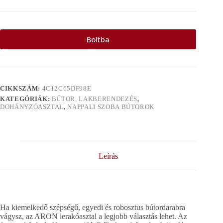
Boltba
CIKKSZÁM:
4C12C65DF98E
KATEGÓRIÁK:
BÚTOR, LAKBERENDEZÉS
,
DOHÁNYZÓASZTAL
,
NAPPALI SZOBA BÚTOROK
Leírás
Ha kiemelkedő szépségű, egyedi és robosztus bútordarabra
vágysz, az ARON lerakóasztal a legjobb választás lehet. Az