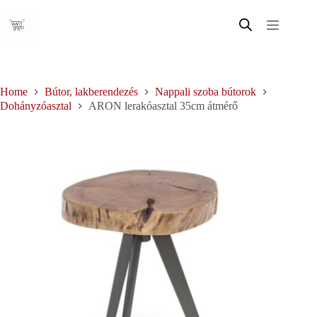
Skip
to
content
Home
Bútor, lakberendezés
Nappali szoba bútorok
Dohányzóasztal
ARON lerakóasztal 35cm átmérő