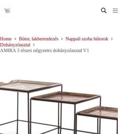
Skip
to
content
Home
Bútor, lakberendezés
Nappali szoba bútorok
Dohányzóasztal
AMIRA 3 részes négyzetes dohányzóasztal V1