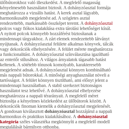
ülőbútorokhoz való illeszkedést. A megfelelő magasság
kényelmesebb használatot biztosít. A dohányzóasztal formája
meghatározza a vizuális hatást. A kerek asztal lágyabb,
harmonikusabb megjelenést ad. A szögletes asztal
rendezettebb, markánsabb összképet teremt. A
dohányzóasztal
polcos vagy fiókos kialakítása extra tárolási lehetőséget kínál.
A nyitott polcok könnyebb hozzáférést biztosítanak a
mindennapi tárgyakhoz. A zárt elemek rendezettebb látványt
nyújtanak. A dohányzóasztal felülete alkalmas könyvek, tálcák
vagy dekorációk elhelyezésére. A felület mérete meghatározza
a funkcionalitást. A dohányzóasztal színválasztása igazítható
az enteriőr stílusához. A világos árnyalatok tágasabb hatást
keltenek. A sötétebb tónusok komolyabb, karakteresebb
megjelenést adnak. A dohányzóasztal könnyen kombinálható
más nappali bútorokkal. A minőségi anyaghasználat növeli a
tartósságot. A felület könnyen tisztítható, ami előnyt jelent a
mindennapi használatban. A stabil szerkezet biztonságos
használatot tesz lehetővé. A dohányzóasztal elhelyezése
meghatározza a nappali térarányait. A megfelelő méret
biztosítja a kényelmes közlekedést az ülőbútorok között. A
dekorációk finoman kiemelik a dohányzóasztal megjelenését.
A gondosan kiválasztott
dohányzóasztal
hozzájárul a nappali
harmonikus és praktikus kialakításához. A
dohányzóasztal
kategória
széles választéka megkönnyíti a megfelelő modell
megtalálását bármilyen otthonba.