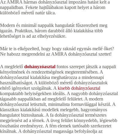
Az AMIRA hármas dohányzóasztal impozáns hatást kelt a
nappalidban. Fekete hajtűlábakon kapott helyet a három
különböző méretű natúr tálca.
Modern és minimál nappalik hangulatát fűszerezheti meg
igazán. Praktikus, három darabból álló kialakítása több
lehetőséget is ad az elhelyezésükre.
Már te is elképzelted, hogy hogy raknád egymás mellé őket?
Ne habozz megrendelni az AMIRA dohányzóasztal szettet!
A megfelelő
dohányzóasztal
fontos szerepet játszik a nappali
kényelmének és rendezettségének megteremtésében. A
dohányzóasztal kialakítása meghatározza a mindennapi
használhatóságot. A különböző méretű dohányzóasztalok
eltérő igényeket szolgálnak. A
kisebb dohányzóasztal
kompaktabb helyiségekben ideális. A nagyobb dohányzóasztal
tágasabb nappalikban ad megfelelő felületet. A modern
dohányzóasztal letisztult, minimalista formavilággal készül. A
klasszikus kialakítású modellek melegebb, hagyományos
hangulatot biztosítanak. A fa dohányzóasztal természetes
megjelenést ad a térnek. A üveg felület könnyedebb, légiesebb
összhatást eredményez. A fém elemek tartósabb szerkezetet
kínálnak. A dohányzóasztal magassága befolyásolja az