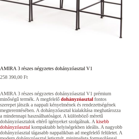
AMIRA 3 részes négyzetes dohányzóasztal V1
258 390,00
Ft
AMIRA 3 részes négyzetes dohányzóasztal V1 prémium
minőségű termék. A megfelelő
dohányzóasztal
fontos
szerepet játszik a nappali kényelmének és rendezettségének
megteremtésében. A dohányzóasztal kialakítása meghatározza
a mindennapi használhatóságot. A különböző méretű
dohányzóasztalok eltérő igényeket szolgálnak. A
kisebb
dohányzóasztal
kompaktabb helyiségekben ideális. A nagyobb
dohányzóasztal tágasabb nappalikban ad megfelelő felületet. A
modern dohányzóasztal letisztult, minimalista formavilággal