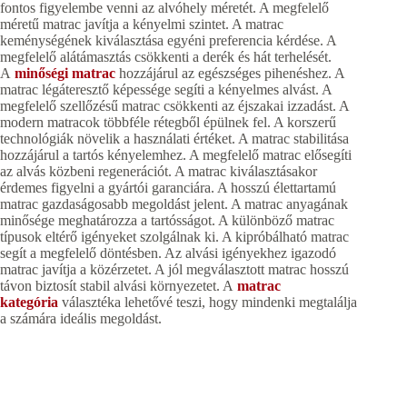
fontos figyelembe venni az alvóhely méretét. A megfelelő
méretű matrac javítja a kényelmi szintet. A matrac
keménységének kiválasztása egyéni preferencia kérdése. A
megfelelő alátámasztás csökkenti a derék és hát terhelését.
A
minőségi matrac
hozzájárul az egészséges pihenéshez. A
matrac légáteresztő képessége segíti a kényelmes alvást. A
megfelelő szellőzésű matrac csökkenti az éjszakai izzadást. A
modern matracok többféle rétegből épülnek fel. A korszerű
technológiák növelik a használati értéket. A matrac stabilitása
hozzájárul a tartós kényelemhez. A megfelelő matrac elősegíti
az alvás közbeni regenerációt. A matrac kiválasztásakor
érdemes figyelni a gyártói garanciára. A hosszú élettartamú
matrac gazdaságosabb megoldást jelent. A matrac anyagának
minősége meghatározza a tartósságot. A különböző matrac
típusok eltérő igényeket szolgálnak ki. A kipróbálható matrac
segít a megfelelő döntésben. Az alvási igényekhez igazodó
matrac javítja a közérzetet. A jól megválasztott matrac hosszú
távon biztosít stabil alvási környezetet. A
matrac
kategória
választéka lehetővé teszi, hogy mindenki megtalálja
a számára ideális megoldást.