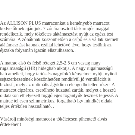
Az ALLISON PLUS matracunkat a keményebb matracot
kedvelőknek ajánljuk. 7 zónára osztott táskarugós maggal
rendelkezik, mely tökéletes alátámasztást nyújt az egész test
számára. A zónáknak köszönhetően a csípő és a vállak kiemelt
alátámasztást kapnak ezáltal lehetővé téve, hogy testünk az
éjszaka folyamán igazán ellazulhasson. .
A matrac alsó és felső rétegét 2,5-2,5 cm vastag nagy
rugalmasságú (HR) hideghab alkotja. A nagy rugalmasságú
hab amellett, hogy tartós és nagyfokú kényelmet nyújt, nyitott
sejtszerkezetének köszönhetően rendkívül jó ventillációt is
biztosít, mely az optimális ágyklíma elengedhetetlen része. A
matracot cipzáros, cserélhető huzattal zárták, melyet a hosszú
oldalakon elhelyezett függőleges fogantyúk tesznek teljessé. A
matrac teljesen szimmetrikus, forgatható így mindkét oldala
teljes értékűen használható. .
Vásárolj minőségi matracot a tökéletesen pihentető alvás
érdekében!