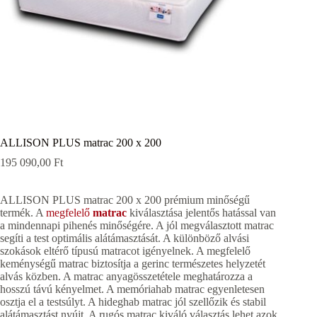
ALLISON PLUS matrac 200 x 200
195 090,00
Ft
ALLISON PLUS matrac 200 x 200 prémium minőségű
termék. A
megfelelő
matrac
kiválasztása jelentős hatással van
a mindennapi pihenés minőségére. A jól megválasztott matrac
segíti a test optimális alátámasztását. A különböző alvási
szokások eltérő típusú matracot igényelnek. A megfelelő
keménységű matrac biztosítja a gerinc természetes helyzetét
alvás közben. A matrac anyagösszetétele meghatározza a
hosszú távú kényelmet. A memóriahab matrac egyenletesen
osztja el a testsúlyt. A hideghab matrac jól szellőzik és stabil
alátámasztást nyújt. A rugós matrac kiváló választás lehet azok