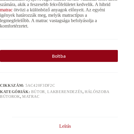
számára, akik a feszesebb fekvőfelületet kedvelik. A hibrid
matrac
ötvözi a különböző anyagok előnyeit. Az egyéni
igények határozzák meg, melyik matractípus a
legmegfelelőbb. A matrac vastagsága befolyásolja a
komfortérzetet.
Boltba
CIKKSZÁM:
5AC420F3DF2C
KATEGÓRIÁK:
BÚTOR, LAKBERENDEZÉS
,
HÁLÓSZOBA
BÚTOROK
,
MATRAC
Leírás