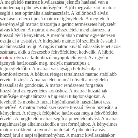
A megfelelő
matrac
kiválasztása jelentős hatással van a
mindennapi pihenés minőségére. A jól megválasztott matrac
segíti a test optimális alátámasztását. A különböző alvási
szokások eltérő típusú matracot igényelnek. A megfelelő
keménységű matrac biztosítja a gerinc természetes helyzetét
alvás közben. A matrac anyagösszetétele meghatározza a
hosszú távú kényelmet. A memóriahab matrac egyenletesen
osztja el a testsúlyt. A hideghab matrac jól szellőzik és stabil
alátámasztást nyújt. A rugós matrac kiváló választás lehet azok
számára, akik a feszesebb fekvőfelületet kedvelik. A hibrid
matrac
ötvözi a különböző anyagok előnyeit. Az egyéni
igények határozzák meg, melyik matractípus a
legmegfelelőbb. A matrac vastagsága befolyásolja a
komfortérzetet. A kókusz réteget tartalmazó matrac stabilabb
érzetet biztosít. A matrac élettartamát növeli a megfelelő
használat és gondozás. A matrac rendszeres forgatása
hozzájárul az egyenletes kopáshoz. A matrac huzatának
minősége meghatározza a higiéniai tulajdonságokat. A
levehető és mosható huzat higiénikusabb használatot tesz
lehetővé. A matrac belső szerkezete hosszú távon biztosítja a
kényelmet. A rétegek felépítése határozza meg a fekvőfelület
érzetét. A megfelelő matrac segíti a pihentető alvást. A matrac
rugalmassága alkalmazkodik a test formájához. A kényelmes
matrac csökkenti a nyomáspontokat. A pihentető alvás
hozzájárul a napi teljesítményhez. A matrac kiválasztásakor