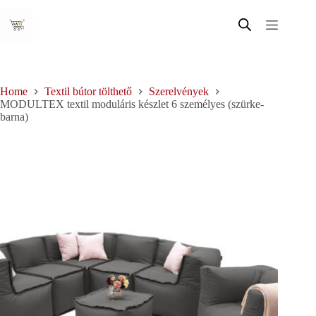
Skip
to
content
Home
Textil bútor tölthető
Szerelvények
MODULTEX textil moduláris készlet 6 személyes (szürke-
barna)