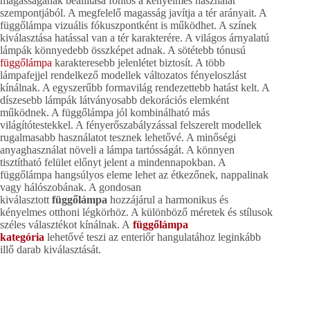
magasságának beállítása fontos a kényelmes használat
szempontjából. A megfelelő magasság javítja a tér arányait. A
függőlámpa vizuális fókuszpontként is működhet. A színek
kiválasztása hatással van a tér karakterére. A világos árnyalatú
lámpák könnyedebb összképet adnak. A sötétebb tónusú
függőlámpa
karakteresebb jelenlétet biztosít. A több
lámpafejjel rendelkező modellek változatos fényeloszlást
kínálnak. A egyszerűbb formavilág rendezettebb hatást kelt. A
díszesebb lámpák látványosabb dekorációs elemként
működnek. A függőlámpa jól kombinálható más
világítótestekkel. A fényerőszabályzással felszerelt modellek
rugalmasabb használatot tesznek lehetővé. A minőségi
anyaghasználat növeli a lámpa tartósságát. A könnyen
tisztítható felület előnyt jelent a mindennapokban. A
függőlámpa hangsúlyos eleme lehet az étkezőnek, nappalinak
vagy hálószobának. A gondosan
kiválasztott
függőlámpa
hozzájárul a harmonikus és
kényelmes otthoni légkörhöz. A különböző méretek és stílusok
széles választékot kínálnak. A
függőlámpa
kategória
lehetővé teszi az enteriőr hangulatához leginkább
illő darab kiválasztását.