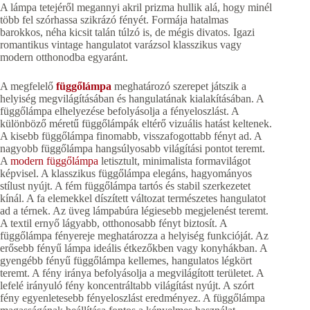
A lámpa tetejéről megannyi akril prizma hullik alá, hogy minél
több fel szórhassa szikrázó fényét. Formája hatalmas
barokkos, néha kicsit talán túlzó is, de mégis divatos. Igazi
romantikus vintage hangulatot varázsol klasszikus vagy
modern otthonodba egyaránt.
A megfelelő
függőlámpa
meghatározó szerepet játszik a
helyiség megvilágításában és hangulatának kialakításában. A
függőlámpa elhelyezése befolyásolja a fényeloszlást. A
különböző méretű függőlámpák eltérő vizuális hatást keltenek.
A kisebb függőlámpa finomabb, visszafogottabb fényt ad. A
nagyobb függőlámpa hangsúlyosabb világítási pontot teremt.
A
modern függőlámpa
letisztult, minimalista formavilágot
képvisel. A klasszikus függőlámpa elegáns, hagyományos
stílust nyújt. A fém függőlámpa tartós és stabil szerkezetet
kínál. A fa elemekkel díszített változat természetes hangulatot
ad a térnek. Az üveg lámpabúra légiesebb megjelenést teremt.
A textil ernyő lágyabb, otthonosabb fényt biztosít. A
függőlámpa fényereje meghatározza a helyiség funkcióját. Az
erősebb fényű lámpa ideális étkezőkben vagy konyhákban. A
gyengébb fényű függőlámpa kellemes, hangulatos légkört
teremt. A fény iránya befolyásolja a megvilágított területet. A
lefelé irányuló fény koncentráltabb világítást nyújt. A szórt
fény egyenletesebb fényeloszlást eredményez. A függőlámpa