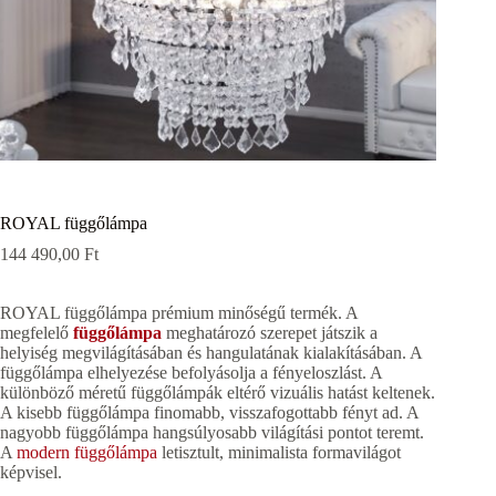
ROYAL függőlámpa
144 490,00
Ft
ROYAL függőlámpa prémium minőségű termék. A
megfelelő
függőlámpa
meghatározó szerepet játszik a
helyiség megvilágításában és hangulatának kialakításában. A
függőlámpa elhelyezése befolyásolja a fényeloszlást. A
különböző méretű függőlámpák eltérő vizuális hatást keltenek.
A kisebb függőlámpa finomabb, visszafogottabb fényt ad. A
nagyobb függőlámpa hangsúlyosabb világítási pontot teremt.
A
modern függőlámpa
letisztult, minimalista formavilágot
képvisel.