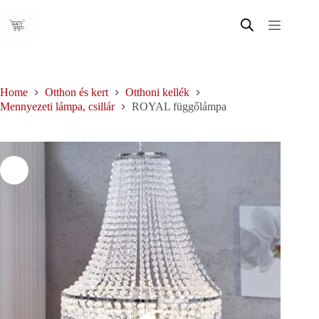
Skip
to
content
Home
Otthon és kert
Otthoni kellék
Mennyezeti lámpa, csillár
ROYAL függőlámpa