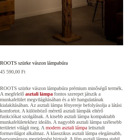
ROOTS szürke vászon lámpabúra
45 590,00
Ft
ROOTS szürke vászon lámpabúra prémium minőségű termék.
A megfelelő
asztali lámpa
fontos szerepet játszik a
munkafelület megvilágításában és a tér hangulatának
kialakításában. Az asztali lámpa fényereje befolyásolja a látási
komfortot. A különböző méretű asztali lámpák eltérő
funkciókat szolgálnak. A kisebb asztali lámpa kompaktabb
munkafelületekhez ideális. A nagyobb asztali lámpa szélesebb
területet világít meg. A
modern asztali lámpa
letisztult
formavilágot alkalmaz. A klasszikus asztali lámpa elegánsabb,
hagyományos megjelenést biztosít. A fém asztali lámpa stabil