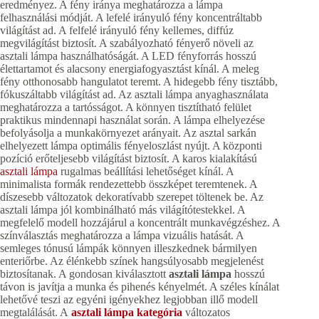
eredményez. A fény iránya meghatározza a lámpa
felhasználási módját. A lefelé irányuló fény koncentráltabb
világítást ad. A felfelé irányuló fény kellemes, diffúz
megvilágítást biztosít. A szabályozható fényerő növeli az
asztali lámpa használhatóságát. A LED fényforrás hosszú
élettartamot és alacsony energiafogyasztást kínál. A meleg
fény otthonosabb hangulatot teremt. A hidegebb fény tisztább,
fókuszáltabb világítást ad. Az asztali lámpa anyaghasználata
meghatározza a tartósságot. A könnyen tisztítható felület
praktikus mindennapi használat során. A lámpa elhelyezése
befolyásolja a munkakörnyezet arányait. Az asztal sarkán
elhelyezett lámpa optimális fényeloszlást nyújt. A központi
pozíció erőteljesebb világítást biztosít. A karos kialakítású
asztali lámpa
rugalmas beállítási lehetőséget kínál. A
minimalista formák rendezettebb összképet teremtenek. A
díszesebb változatok dekoratívabb szerepet töltenek be. Az
asztali lámpa jól kombinálható más világítótestekkel. A
megfelelő modell hozzájárul a koncentrált munkavégzéshez. A
színválasztás meghatározza a lámpa vizuális hatását. A
semleges tónusú lámpák könnyen illeszkednek bármilyen
enteriőrbe. Az élénkebb színek hangsúlyosabb megjelenést
biztosítanak. A gondosan kiválasztott
asztali lámpa
hosszú
távon is javítja a munka és pihenés kényelmét. A széles kínálat
lehetővé teszi az egyéni igényekhez legjobban illő modell
megtalálását. A
asztali lámpa kategória
változatos