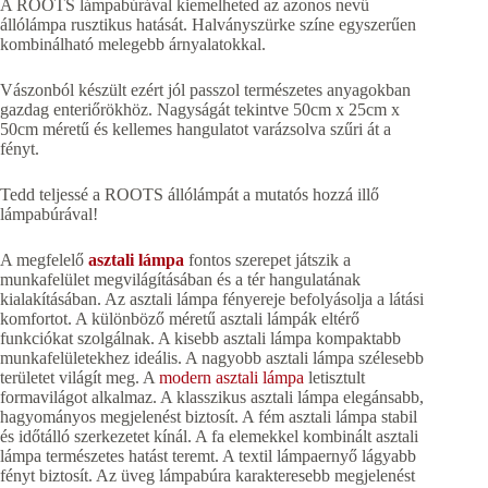
A ROOTS lámpabúrával kiemelheted az azonos nevű
állólámpa rusztikus hatását. Halványszürke színe egyszerűen
kombinálható melegebb árnyalatokkal.
Vászonból készült ezért jól passzol természetes anyagokban
gazdag enteriőrökhöz. Nagyságát tekintve 50cm x 25cm x
50cm méretű és kellemes hangulatot varázsolva szűri át a
fényt.
Tedd teljessé a ROOTS állólámpát a mutatós hozzá illő
lámpabúrával!
A megfelelő
asztali lámpa
fontos szerepet játszik a
munkafelület megvilágításában és a tér hangulatának
kialakításában. Az asztali lámpa fényereje befolyásolja a látási
komfortot. A különböző méretű asztali lámpák eltérő
funkciókat szolgálnak. A kisebb asztali lámpa kompaktabb
munkafelületekhez ideális. A nagyobb asztali lámpa szélesebb
területet világít meg. A
modern asztali lámpa
letisztult
formavilágot alkalmaz. A klasszikus asztali lámpa elegánsabb,
hagyományos megjelenést biztosít. A fém asztali lámpa stabil
és időtálló szerkezetet kínál. A fa elemekkel kombinált asztali
lámpa természetes hatást teremt. A textil lámpaernyő lágyabb
fényt biztosít. Az üveg lámpabúra karakteresebb megjelenést