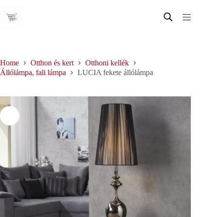
Skip
to
content
Home
Otthon és kert
Otthoni kellék
Állólámpa, fali lámpa
LUCIA fekete állólámpa