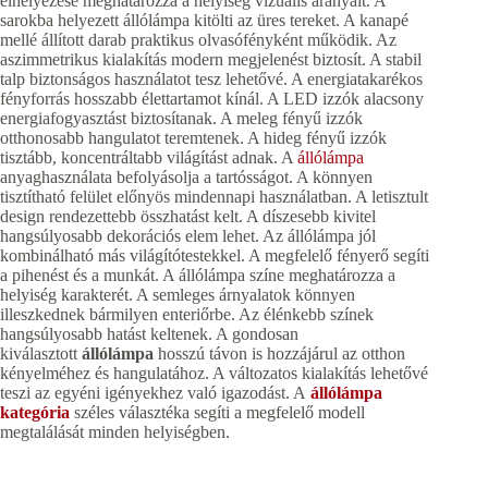
elhelyezése meghatározza a helyiség vizuális arányait. A
sarokba helyezett állólámpa kitölti az üres tereket. A kanapé
mellé állított darab praktikus olvasófényként működik. Az
aszimmetrikus kialakítás modern megjelenést biztosít. A stabil
talp biztonságos használatot tesz lehetővé. A energiatakarékos
fényforrás hosszabb élettartamot kínál. A LED izzók alacsony
energiafogyasztást biztosítanak. A meleg fényű izzók
otthonosabb hangulatot teremtenek. A hideg fényű izzók
tisztább, koncentráltabb világítást adnak. A
állólámpa
anyaghasználata befolyásolja a tartósságot. A könnyen
tisztítható felület előnyös mindennapi használatban. A letisztult
design rendezettebb összhatást kelt. A díszesebb kivitel
hangsúlyosabb dekorációs elem lehet. Az állólámpa jól
kombinálható más világítótestekkel. A megfelelő fényerő segíti
a pihenést és a munkát. A állólámpa színe meghatározza a
helyiség karakterét. A semleges árnyalatok könnyen
illeszkednek bármilyen enteriőrbe. Az élénkebb színek
hangsúlyosabb hatást keltenek. A gondosan
kiválasztott
állólámpa
hosszú távon is hozzájárul az otthon
kényelméhez és hangulatához. A változatos kialakítás lehetővé
teszi az egyéni igényekhez való igazodást. A
állólámpa
kategória
széles választéka segíti a megfelelő modell
megtalálását minden helyiségben.