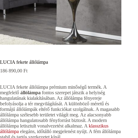
LUCIA fekete állólámpa
186 890,00
Ft
LUCIA fekete állólámpa prémium minőségű termék. A
megfelelő
állólámpa
fontos szerepet játszik a helyiség
hangulatának kialakításában. Az állólámpa fényereje
befolyásolja a tér megvilágítását. A különböző méretű és
formájú állólámpák eltérő funkciókat szolgálnak. A magasabb
állólámpa szélesebb területet világít meg. Az alacsonyabb
állólámpa hangulatosabb fényforrást biztosít. A modern
állólámpa letisztult vonalvezetést alkalmaz. A
klasszikus
állólámpa
elegáns, időtálló megjelenést nyújt. A fém állólámpa
stabil és tartós szerkezetet kínál.