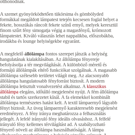
otthonodnak.
A szemet gyönyörködtetően tükörsima és gömbölyded
formákkal megáldott lámpatest tetején kecsesen foglal helyet a
fekete, hosszúkás ráncolt fekete színű ernyő, melyek keresztül
finom szűrt fény simogatja végig a magasfényű, krómozott
lámpatestet. Kiváló választás lehet nappalikba, előszobákba,
irodákba és lounge helyiségekbe egyaránt.
A megfelelő
állólámpa
fontos szerepet játszik a helyiség
hangulatának kialakításában. Az állólámpa fényereje
befolyásolja a tér megvilágítását. A különböző méretű és
formájú állólámpák eltérő funkciókat szolgálnak. A magasabb
állólámpa szélesebb területet világít meg. Az alacsonyabb
állólámpa hangulatosabb fényforrást biztosít. A modern
állólámpa letisztult vonalvezetést alkalmaz. A
klasszikus
állólámpa
elegáns, időtálló megjelenést nyújt. A fém állólámpa
stabil és tartós szerkezetet kínál. A fa elemekkel kombinált
állólámpa természetes hatást kelt. A textil lámpaernyő lágyabb
fényt biztosít. Az üveg lámpaernyő karakteresebb megjelenést
eredményez. A fény iránya meghatározza a felhasználás
jellegét. A lefelé irányuló fény ideális olvasáshoz. A felfelé
irányuló fény kellemes térvilágítást ad. A szabályozható
fényerő növeli az állólámpa használhatóságát. A lámpa