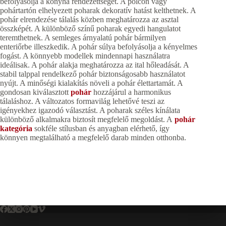
befolyásolja a konyha rendezettségét. A polcon vagy
pohártartón elhelyezett poharak dekoratív hatást kelthetnek. A
pohár elrendezése tálalás közben meghatározza az asztal
összképét. A különböző színű poharak egyedi hangulatot
teremthetnek. A semleges árnyalatú pohár bármilyen
enteriőrbe illeszkedik. A pohár súlya befolyásolja a kényelmes
fogást. A könnyebb modellek mindennapi használatra
ideálisak. A pohár alakja meghatározza az ital hőleadását. A
stabil talppal rendelkező pohár biztonságosabb használatot
nyújt. A minőségi kialakítás növeli a pohár élettartamát. A
gondosan kiválasztott
pohár
hozzájárul a harmonikus
tálaláshoz. A változatos formavilág lehetővé teszi az
igényekhez igazodó választást. A poharak széles kínálata
különböző alkalmakra biztosít megfelelő megoldást. A
pohár
kategória
sokféle stílusban és anyagban elérhető, így
könnyen megtalálható a megfelelő darab minden otthonba.