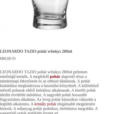
LEONARDO TAZIO pohár whiskys 280ml
680,00
Ft
LEONARDO TAZIO pohár whiskys 280ml prémium
minőségű termék. A megfelelő
pohár
alapvető része a
mindennapi étkezésnek és az otthoni tálalásnak. A pohár
kialakítása meghatározza a használat kényelmét. A különböző
méretű poharak eltérő italokhoz alkalmasak. A kisebb pohár
ideális rövidebb italokhoz. A nagyobb pohár hosszabb
fogyasztásra alkalmas. Az üveg pohár klasszikus választás a
legtöbb alkalomra. A
kristály pohár
elegánsabb megjelenést
biztosít. A műanyag pohár praktikus, törésbiztos megoldás. A
vastagfalú pohár stabilabb érzetet ad.