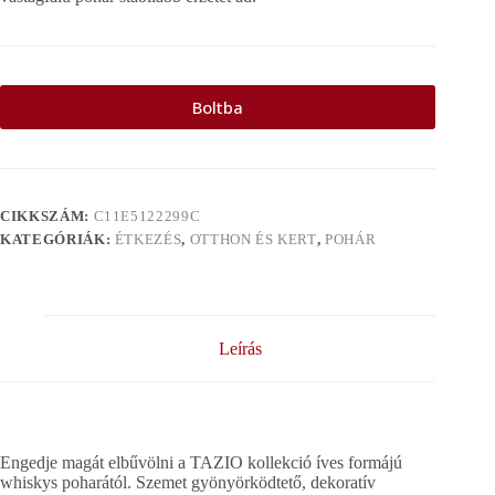
Boltba
CIKKSZÁM:
C11E5122299C
KATEGÓRIÁK:
ÉTKEZÉS
,
OTTHON ÉS KERT
,
POHÁR
Leírás
Engedje magát elbűvölni a TAZIO kollekció íves formájú
whiskys poharától. Szemet gyönyörködtető, dekoratív