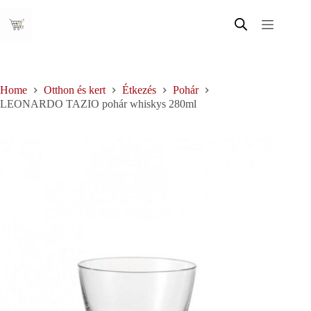
Skip
to
content
Home
Otthon és kert
Étkezés
Pohár
LEONARDO TAZIO pohár whiskys 280ml