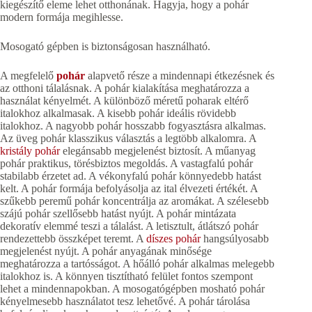
kiegészítő eleme lehet otthonának. Hagyja, hogy a pohár
modern formája megihlesse.
Mosogató gépben is biztonságosan használható.
A megfelelő
pohár
alapvető része a mindennapi étkezésnek és
az otthoni tálalásnak. A pohár kialakítása meghatározza a
használat kényelmét. A különböző méretű poharak eltérő
italokhoz alkalmasak. A kisebb pohár ideális rövidebb
italokhoz. A nagyobb pohár hosszabb fogyasztásra alkalmas.
Az üveg pohár klasszikus választás a legtöbb alkalomra. A
kristály pohár
elegánsabb megjelenést biztosít. A műanyag
pohár praktikus, törésbiztos megoldás. A vastagfalú pohár
stabilabb érzetet ad. A vékonyfalú pohár könnyedebb hatást
kelt. A pohár formája befolyásolja az ital élvezeti értékét. A
szűkebb peremű pohár koncentrálja az aromákat. A szélesebb
szájú pohár szellősebb hatást nyújt. A pohár mintázata
dekoratív elemmé teszi a tálalást. A letisztult, átlátszó pohár
rendezettebb összképet teremt. A
díszes pohár
hangsúlyosabb
megjelenést nyújt. A pohár anyagának minősége
meghatározza a tartósságot. A hőálló pohár alkalmas melegebb
italokhoz is. A könnyen tisztítható felület fontos szempont
lehet a mindennapokban. A mosogatógépben mosható pohár
kényelmesebb használatot tesz lehetővé. A pohár tárolása