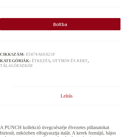
Boltba
CIKKSZÁM:
E5878A6E823F
KATEGÓRIÁK:
ÉTKEZÉS
,
OTTHON ÉS KERT
,
TÁLALÓESZKÖZ
Leírás
A PUNCH kollekció üvegcsészéje élvezetes pillanatokat
biztosít, miközben elfogyasztja italát. A kerek formájú, bájos