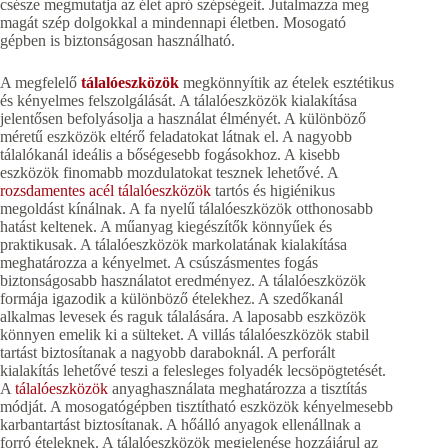
csésze megmutatja az élet apró szépségeit. Jutalmazza meg
magát szép dolgokkal a mindennapi életben. Mosogató
gépben is biztonságosan használható.
A megfelelő
tálalóeszközök
megkönnyítik az ételek esztétikus
és kényelmes felszolgálását. A tálalóeszközök kialakítása
jelentősen befolyásolja a használat élményét. A különböző
méretű eszközök eltérő feladatokat látnak el. A nagyobb
tálalókanál ideális a bőségesebb fogásokhoz. A kisebb
eszközök finomabb mozdulatokat tesznek lehetővé. A
rozsdamentes acél tálalóeszközök
tartós és higiénikus
megoldást kínálnak. A fa nyelű tálalóeszközök otthonosabb
hatást keltenek. A műanyag kiegészítők könnyűek és
praktikusak. A tálalóeszközök markolatának kialakítása
meghatározza a kényelmet. A csúszásmentes fogás
biztonságosabb használatot eredményez. A tálalóeszközök
formája igazodik a különböző ételekhez. A szedőkanál
alkalmas levesek és raguk tálalására. A laposabb eszközök
könnyen emelik ki a sülteket. A villás tálalóeszközök stabil
tartást biztosítanak a nagyobb daraboknál. A perforált
kialakítás lehetővé teszi a felesleges folyadék lecsöpögtetését.
A
tálalóeszközök
anyaghasználata meghatározza a tisztítás
módját. A mosogatógépben tisztítható eszközök kényelmesebb
karbantartást biztosítanak. A hőálló anyagok ellenállnak a
forró ételeknek. A tálalóeszközök megjelenése hozzájárul az