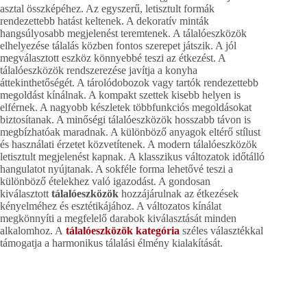
asztal összképéhez. Az egyszerű, letisztult formák
rendezettebb hatást keltenek. A dekoratív minták
hangsúlyosabb megjelenést teremtenek. A tálalóeszközök
elhelyezése tálalás közben fontos szerepet játszik. A jól
megválasztott eszköz könnyebbé teszi az étkezést. A
tálalóeszközök rendszerezése javítja a konyha
áttekinthetőségét. A tárolódobozok vagy tartók rendezettebb
megoldást kínálnak. A kompakt szettek kisebb helyen is
elférnek. A nagyobb készletek többfunkciós megoldásokat
biztosítanak. A minőségi tálalóeszközök hosszabb távon is
megbízhatóak maradnak. A különböző anyagok eltérő stílust
és használati érzetet közvetítenek. A modern tálalóeszközök
letisztult megjelenést kapnak. A klasszikus változatok időtálló
hangulatot nyújtanak. A sokféle forma lehetővé teszi a
különböző ételekhez való igazodást. A gondosan
kiválasztott
tálalóeszközök
hozzájárulnak az étkezések
kényelméhez és esztétikájához. A változatos kínálat
megkönnyíti a megfelelő darabok kiválasztását minden
alkalomhoz. A
tálalóeszközök kategória
széles választékkal
támogatja a harmonikus tálalási élmény kialakítását.