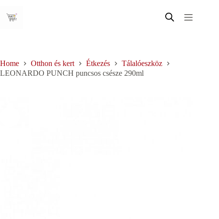
Skip
to
content
Home
Otthon és kert
Étkezés
Tálalóeszköz
LEONARDO PUNCH puncsos csésze 290ml