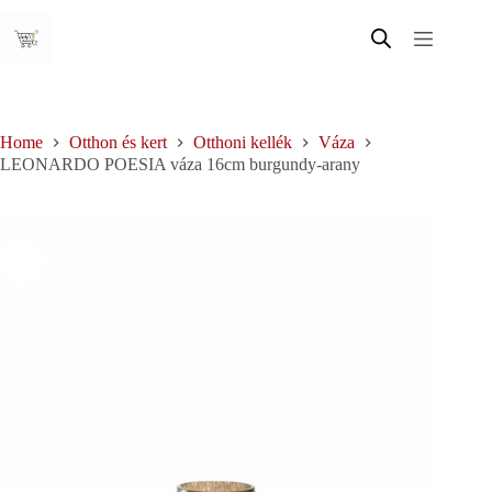
Skip
to
content
Home
Otthon és kert
Otthoni kellék
Váza
LEONARDO POESIA váza 16cm burgundy-arany