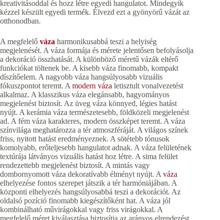
kreativitásoddal és hozz létre egyedi hangulatot. Mindegyik
kézzel készült egyedi termék. Élvezd ezt a gyönyörű vázát az
otthonodban.
A megfelelő
váza
harmonikusabbá teszi a helyiség
megjelenését. A váza formája és mérete jelentősen befolyásolja
a dekoráció összhatását. A különböző méretű vázák eltérő
funkciókat töltenek be. A kisebb váza finomabb, kompakt
díszítőelem. A nagyobb váza hangsúlyosabb vizuális
fókuszpontot teremt. A
modern váza
letisztult vonalvezetést
alkalmaz. A klasszikus váza elegánsabb, hagyományos
megjelenést biztosít. Az üveg váza könnyed, légies hatást
nyújt. A kerámia váza természetesebb, földközeli megjelenést
ad. A fém váza karakteres, modern összképet teremt. A váza
színvilága meghatározza a tér atmoszféráját. A világos színek
friss, nyitott hatást eredményeznek. A sötétebb tónusok
komolyabb, erőteljesebb hangulatot adnak. A váza felületének
textúrája látványos vizuális hatást hoz létre. A sima felület
rendezettebb megjelenést biztosít. A mintás vagy
dombornyomott váza dekoratívabb élményt nyújt. A
váza
elhelyezése fontos szerepet játszik a tér harmóniájában. A
központi elhelyezés hangsúlyosabbá teszi a dekorációt. Az
oldalsó pozíció finomabb kiegészítőként hat. A váza jól
kombinálható művirágokkal vagy friss virágokkal. A
megfelelő méret kiválasztása biztosítja az arányos elrendezést.