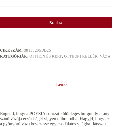
Boltba
CIKKSZÁM:
38155205DD25
KATEGÓRIÁK:
OTTHON ÉS KERT
,
OTTHONI KELLÉK
,
VÁZA
Leírás
Engedd, hogy a POESIA sorozat különleges burgundy-arany
színű vázája érzékiséget vigyen otthonodba. Hagyjd, hogy ez
a gyönyörű váza bevezesse egy csodálatos világba. Játssz a