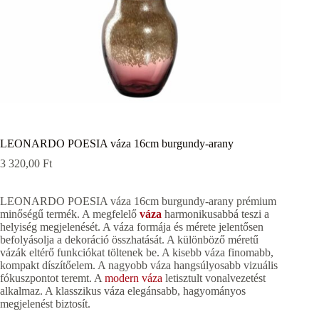
LEONARDO POESIA váza 16cm burgundy-arany
3 320,00
Ft
LEONARDO POESIA váza 16cm burgundy-arany prémium
minőségű termék. A megfelelő
váza
harmonikusabbá teszi a
helyiség megjelenését. A váza formája és mérete jelentősen
befolyásolja a dekoráció összhatását. A különböző méretű
vázák eltérő funkciókat töltenek be. A kisebb váza finomabb,
kompakt díszítőelem. A nagyobb váza hangsúlyosabb vizuális
fókuszpontot teremt. A
modern váza
letisztult vonalvezetést
alkalmaz. A klasszikus váza elegánsabb, hagyományos
megjelenést biztosít.