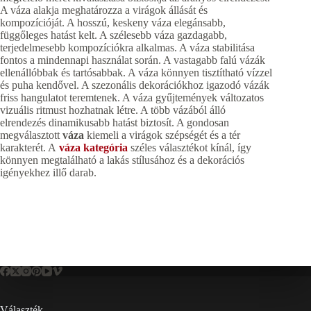
A váza alakja meghatározza a virágok állását és
kompozícióját. A hosszú, keskeny váza elegánsabb,
függőleges hatást kelt. A szélesebb váza gazdagabb,
terjedelmesebb kompozíciókra alkalmas. A váza stabilitása
fontos a mindennapi használat során. A vastagabb falú vázák
ellenállóbbak és tartósabbak. A váza könnyen tisztítható vízzel
és puha kendővel. A szezonális dekorációkhoz igazodó vázák
friss hangulatot teremtenek. A váza gyűjtemények változatos
vizuális ritmust hozhatnak létre. A több vázából álló
elrendezés dinamikusabb hatást biztosít. A gondosan
megválasztott
váza
kiemeli a virágok szépségét és a tér
karakterét. A
váza kategória
széles választékot kínál, így
könnyen megtalálható a lakás stílusához és a dekorációs
igényekhez illő darab.
Választék