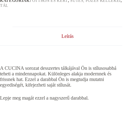
KATEGÓRIÁK:
OTTHON ÉS KERT
,
SÜTÉS, FÕZÉS KELLÉKEI
,
TÁL
Leírás
A CUCINA sorozat desszertes tálkájával Ön is stílusosabbá
teheti a mindennapokat. Különleges alakja modernnek és
frissnek hat. Ezzel a darabbal Ön is megtudja mutatni
egyediségét, kifejezheti saját stílusát.
Lepje meg magát ezzel a nagyszerű darabbal.