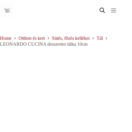
Skip
to
content
Home
Otthon és kert
Sütés, fõzés kellékei
Tál
LEONARDO CUCINA desszertes tálka 10cm