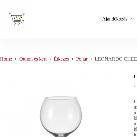
Skip
to
content
Ajándékozás
Home
Otthon és kert
Étkezés
Pohár
LEONARDO CHEERS 
L
1
L
m
m
k
m
i
f