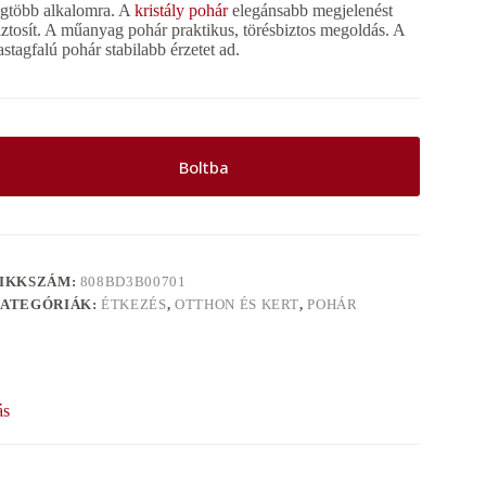
egtöbb alkalomra. A
kristály pohár
elegánsabb megjelenést
iztosít. A műanyag pohár praktikus, törésbiztos megoldás. A
astagfalú pohár stabilabb érzetet ad.
Boltba
IKKSZÁM:
808BD3B00701
ATEGÓRIÁK:
ÉTKEZÉS
,
OTTHON ÉS KERT
,
POHÁR
ás