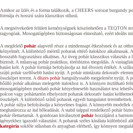
Amikor az ízlés és a forma találkozik, a CHEERS sorozat burgundy poh
formája és hosszú szára klasszikus stílusú.
A megnövekedett felületi keménységnek köszönhetően a TEQTON term
ragyogóak. Mosogatógépben biztonságosan elmosható, ezért ideális mi
A megfelelő
pohár
alapvető része a mindennapi étkezésnek és az otthon
kényelmét. A különböző méretű poharak eltérő italokhoz alkalmasak. A
hosszabb fogyasztásra alkalmas. Az üveg pohár klasszikus választás a 
biztosít. A műanyag pohár praktikus, törésbiztos megoldás. A vastagfa
hatást kelt. A pohár formája befolyásolja az ital élvezeti értékét. A s
szájú pohár szellősebb hatást nyújt. A pohár mintázata dekoratív elemmé t
összképet teremt. A
díszes pohár
hangsúlyosabb megjelenést nyújt. A p
hőálló pohár alkalmas melegebb italokhoz is. A könnyen tisztítható fe
mosogatógépben mosható pohár kényelmesebb használatot tesz lehetővé.
polcon vagy pohártartón elhelyezett poharak dekoratív hatást kelthetne
összképét. A különböző színű poharak egyedi hangulatot teremthetnek. 
A pohár súlya befolyásolja a kényelmes fogást. A könnyebb modellek m
meghatározza az ital hőleadását. A stabil talppal rendelkező pohár bizt
pohár élettartamát. A gondosan kiválasztott
pohár
hozzájárul a harmoni
igényekhez igazodó választást. A poharak széles kínálata különböző al
kategória
sokféle stílusban és anyagban elérhető, így könnyen megtal