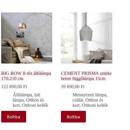
BIG BOW II réz állólámpa
CEMENT PRISMA szürke
170-210 cm
beton függőlámpa 15cm
122 890,00
Ft
39 690,00
Ft
Állólámpa, fali
Mennyezeti lámpa,
lámpa
,
Otthon és
csillár
,
Otthon és
kert
,
Otthoni kellék
kert
,
Otthoni kellék
Boltba
Boltba