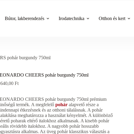
Bútor, lakberendezés
Irodatechnika
Otthon és kert
pohár burgundy 750ml
EONARDO CHEERS pohár burgundy 750ml
 640,00
Ft
EONARDO CHEERS pohár burgundy 750ml prémium
inőségű termék. A megfelelő
pohár
alapvető része a
indennapi étkezésnek és az otthoni tálalásnak. A pohár
ialakítása meghatározza a használat kényelmét. A különböző
éretű poharak eltérő italokhoz alkalmasak. A kisebb pohár
deális rövidebb italokhoz. A nagyobb pohár hosszabb
ogyasztásra alkalmas. Az üveg pohár klasszikus választás a