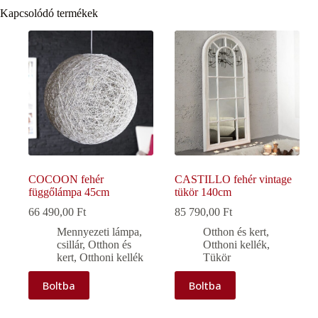
Kapcsolódó termékek
COCOON fehér
CASTILLO fehér vintage
függőlámpa 45cm
tükör 140cm
66 490,00
Ft
85 790,00
Ft
Mennyezeti lámpa,
Otthon és kert
,
csillár
,
Otthon és
Otthoni kellék
,
kert
,
Otthoni kellék
Tükör
Boltba
Boltba