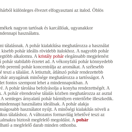
árból különleges élvezet elfogyasztani az italod. Öblös
ékek nagyon tartósak és karcállóak, ugyanakkor
ndennapi használatra.
i tálalásnak. A pohár kialakítása meghatározza a használat
 kisebb pohár ideális rövidebb italokhoz. A nagyobb pohár
legtöbb alkalomra. A
kristály pohár
elegánsabb megjelenést
lú pohár stabilabb érzetet ad. A vékonyfalú pohár könnyedebb
zűkebb peremű pohár koncentrálja az aromákat. A szélesebb
eszi a tálalást. A letisztult, átlátszó pohár rendezettebb
ohár anyagának minősége meghatározza a tartósságot. A
lület fontos szempont lehet a mindennapokban. A
 A pohár tárolása befolyásolja a konyha rendezettségét. A
k. A pohár elrendezése tálalás közben meghatározza az asztal
A semleges árnyalatú pohár bármilyen enteriőrbe illeszkedik.
indennapi használatra ideálisak. A pohár alakja
onságosabb használatot nyújt. A minőségi kialakítás növeli a
kus tálaláshoz. A változatos formavilág lehetővé teszi az
kalmakra biztosít megfelelő megoldást. A
pohár
álható a megfelelő darab minden otthonba.