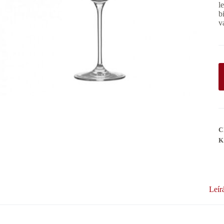
l
b
v
C
K
Leír