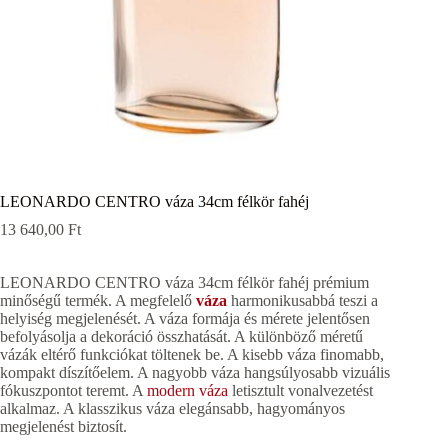
LEONARDO CENTRO váza 34cm félkör fahéj
13 640,00
Ft
LEONARDO CENTRO váza 34cm félkör fahéj prémium
minőségű termék. A megfelelő
váza
harmonikusabbá teszi a
helyiség megjelenését. A váza formája és mérete jelentősen
befolyásolja a dekoráció összhatását. A különböző méretű
vázák eltérő funkciókat töltenek be. A kisebb váza finomabb,
kompakt díszítőelem. A nagyobb váza hangsúlyosabb vizuális
fókuszpontot teremt. A
modern váza
letisztult vonalvezetést
alkalmaz. A klasszikus váza elegánsabb, hagyományos
megjelenést biztosít.