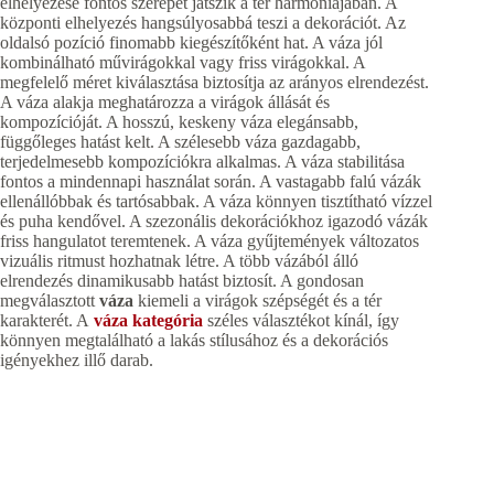
elhelyezése fontos szerepet játszik a tér harmóniájában. A
központi elhelyezés hangsúlyosabbá teszi a dekorációt. Az
oldalsó pozíció finomabb kiegészítőként hat. A váza jól
kombinálható művirágokkal vagy friss virágokkal. A
megfelelő méret kiválasztása biztosítja az arányos elrendezést.
A váza alakja meghatározza a virágok állását és
kompozícióját. A hosszú, keskeny váza elegánsabb,
függőleges hatást kelt. A szélesebb váza gazdagabb,
terjedelmesebb kompozíciókra alkalmas. A váza stabilitása
fontos a mindennapi használat során. A vastagabb falú vázák
ellenállóbbak és tartósabbak. A váza könnyen tisztítható vízzel
és puha kendővel. A szezonális dekorációkhoz igazodó vázák
friss hangulatot teremtenek. A váza gyűjtemények változatos
vizuális ritmust hozhatnak létre. A több vázából álló
elrendezés dinamikusabb hatást biztosít. A gondosan
megválasztott
váza
kiemeli a virágok szépségét és a tér
karakterét. A
váza kategória
széles választékot kínál, így
könnyen megtalálható a lakás stílusához és a dekorációs
igényekhez illő darab.