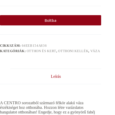
Boltba
CIKKSZÁM:
64EEB154A836
KATEGÓRIÁK:
OTTHON ÉS KERT
,
OTTHONI KELLÉK
,
VÁZA
Leírás
A CENTRO sorozatból származó félkör alakú váza
érzékiséget hoz otthonába. Hozzon létre varázslatos
hangulatot otthonában! Engedje, hogy ez a gyönyörű fahéj