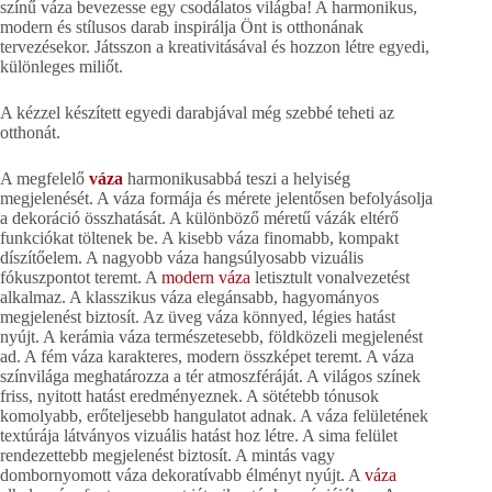
színű váza bevezesse egy csodálatos világba! A harmonikus,
modern és stílusos darab inspirálja Önt is otthonának
tervezésekor. Játsszon a kreativitásával és hozzon létre egyedi,
különleges miliőt.
A kézzel készített egyedi darabjával még szebbé teheti az
otthonát.
A megfelelő
váza
harmonikusabbá teszi a helyiség
megjelenését. A váza formája és mérete jelentősen befolyásolja
a dekoráció összhatását. A különböző méretű vázák eltérő
funkciókat töltenek be. A kisebb váza finomabb, kompakt
díszítőelem. A nagyobb váza hangsúlyosabb vizuális
fókuszpontot teremt. A
modern váza
letisztult vonalvezetést
alkalmaz. A klasszikus váza elegánsabb, hagyományos
megjelenést biztosít. Az üveg váza könnyed, légies hatást
nyújt. A kerámia váza természetesebb, földközeli megjelenést
ad. A fém váza karakteres, modern összképet teremt. A váza
színvilága meghatározza a tér atmoszféráját. A világos színek
friss, nyitott hatást eredményeznek. A sötétebb tónusok
komolyabb, erőteljesebb hangulatot adnak. A váza felületének
textúrája látványos vizuális hatást hoz létre. A sima felület
rendezettebb megjelenést biztosít. A mintás vagy
dombornyomott váza dekoratívabb élményt nyújt. A
váza