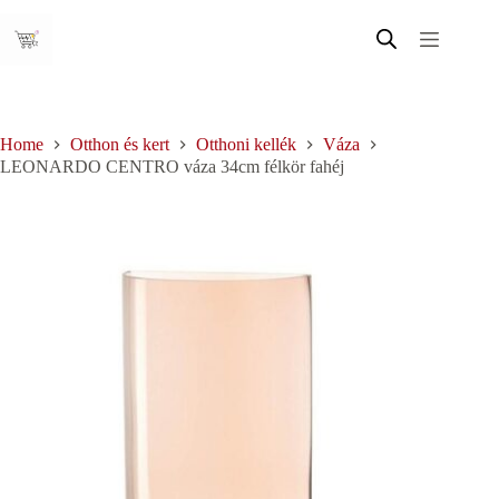
Skip
to
content
Home
Otthon és kert
Otthoni kellék
Váza
LEONARDO CENTRO váza 34cm félkör fahéj