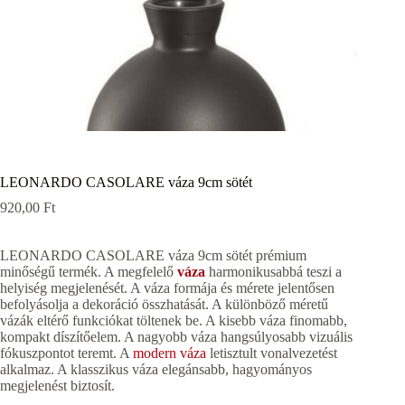
LEONARDO CASOLARE váza 9cm sötét
920,00
Ft
LEONARDO CASOLARE váza 9cm sötét prémium
minőségű termék. A megfelelő
váza
harmonikusabbá teszi a
helyiség megjelenését. A váza formája és mérete jelentősen
befolyásolja a dekoráció összhatását. A különböző méretű
vázák eltérő funkciókat töltenek be. A kisebb váza finomabb,
kompakt díszítőelem. A nagyobb váza hangsúlyosabb vizuális
fókuszpontot teremt. A
modern váza
letisztult vonalvezetést
alkalmaz. A klasszikus váza elegánsabb, hagyományos
megjelenést biztosít.