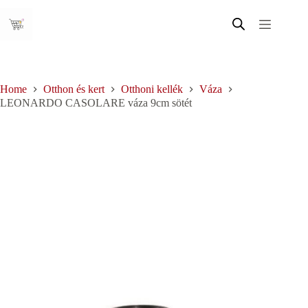
Skip
to
content
Home
Otthon és kert
Otthoni kellék
Váza
LEONARDO CASOLARE váza 9cm sötét