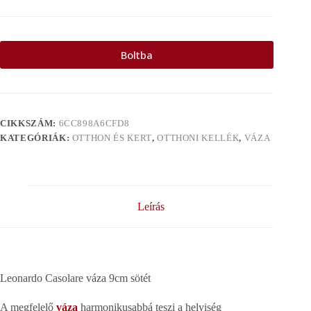
Boltba
CIKKSZÁM:
6CC898A6CFD8
KATEGÓRIÁK:
OTTHON ÉS KERT
,
OTTHONI KELLÉK
,
VÁZA
Leírás
Leonardo Casolare váza 9cm sötét
A megfelelő
váza
harmonikusabbá teszi a helyiség