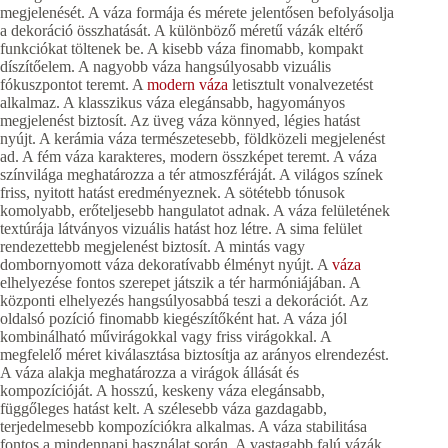
megjelenését. A váza formája és mérete jelentősen befolyásolja
a dekoráció összhatását. A különböző méretű vázák eltérő
funkciókat töltenek be. A kisebb váza finomabb, kompakt
díszítőelem. A nagyobb váza hangsúlyosabb vizuális
fókuszpontot teremt. A
modern váza
letisztult vonalvezetést
alkalmaz. A klasszikus váza elegánsabb, hagyományos
megjelenést biztosít. Az üveg váza könnyed, légies hatást
nyújt. A kerámia váza természetesebb, földközeli megjelenést
ad. A fém váza karakteres, modern összképet teremt. A váza
színvilága meghatározza a tér atmoszféráját. A világos színek
friss, nyitott hatást eredményeznek. A sötétebb tónusok
komolyabb, erőteljesebb hangulatot adnak. A váza felületének
textúrája látványos vizuális hatást hoz létre. A sima felület
rendezettebb megjelenést biztosít. A mintás vagy
dombornyomott váza dekoratívabb élményt nyújt. A
váza
elhelyezése fontos szerepet játszik a tér harmóniájában. A
központi elhelyezés hangsúlyosabbá teszi a dekorációt. Az
oldalsó pozíció finomabb kiegészítőként hat. A váza jól
kombinálható művirágokkal vagy friss virágokkal. A
megfelelő méret kiválasztása biztosítja az arányos elrendezést.
A váza alakja meghatározza a virágok állását és
kompozícióját. A hosszú, keskeny váza elegánsabb,
függőleges hatást kelt. A szélesebb váza gazdagabb,
terjedelmesebb kompozíciókra alkalmas. A váza stabilitása
fontos a mindennapi használat során. A vastagabb falú vázák