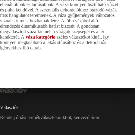
ellenállóbbak és tartósabbak. A váza könnyen tisztítható vízzel
és puha kendővel. A szezonális dekorációkhoz igazodó vázák
friss hangulatot teremtenek. A váza gyűjtemények változatos
vizuális ritmust hozhatnak létre. A több vázából álló
elrendezés dinamikusabb hatást biztosít. A gondosan
megválasztott
váza
kiemeli a virágok szépségét és a tér
karakterét. A
váza kategória
széles választékot kínál, így
könnyen megtalálható a lakás stílusához és a dekorációs
igényekhez illő darab.
Választék
Rendelj óriási termékválasztékunkból, kedvező áron!