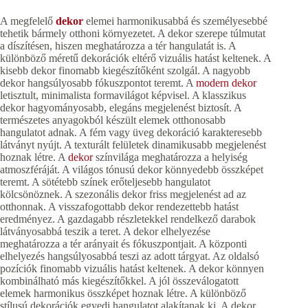
A megfelelő
dekor
elemei harmonikusabbá és személyesebbé
tehetik bármely otthoni környezetet. A dekor szerepe túlmutat
a díszítésen, hiszen meghatározza a tér hangulatát is. A
különböző méretű dekorációk eltérő vizuális hatást keltenek. A
kisebb dekor finomabb kiegészítőként szolgál. A nagyobb
dekor hangsúlyosabb fókuszpontot teremt. A
modern dekor
letisztult, minimalista formavilágot képvisel. A klasszikus
dekor hagyományosabb, elegáns megjelenést biztosít. A
természetes anyagokból készült elemek otthonosabb
hangulatot adnak. A fém vagy üveg dekoráció karakteresebb
látványt nyújt. A texturált felületek dinamikusabb megjelenést
hoznak létre. A
dekor
színvilága meghatározza a helyiség
atmoszféráját. A világos tónusú dekor könnyedebb összképet
teremt. A sötétebb színek erőteljesebb hangulatot
kölcsönöznek. A szezonális dekor friss megjelenést ad az
otthonnak. A visszafogottabb dekor rendezettebb hatást
eredményez. A gazdagabb részletekkel rendelkező darabok
látványosabbá teszik a teret. A dekor elhelyezése
meghatározza a tér arányait és fókuszpontjait. A központi
elhelyezés hangsúlyosabbá teszi az adott tárgyat. Az oldalsó
pozíciók finomabb vizuális hatást keltenek. A dekor könnyen
kombinálható más kiegészítőkkel. A jól összeválogatott
elemek harmonikus összképet hoznak létre. A különböző
stílusú dekorációk egyedi hangulatot alakítanak ki. A dekor