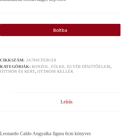
Boltba
CIKKSZÁM:
3A799CFEB1E8
KATEGÓRIÁK:
KONZOL, FÜLKE, EGYÉB DÍSZÍTÕELEM
,
OTTHON ÉS KERT
,
OTTHONI KELLÉK
Leírás
Leonardo Caldo Angyalka figura 6cm könyves