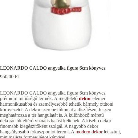
LEONARDO CALDO angyalka figura 6cm könyves
950,00
Ft
LEONARDO CALDO angyalka figura 6cm könyves
prémium minőségű termék. A megfelelő
dekor
elemei
harmonikusabbá és személyesebbé tehetik bármely otthoni
környezetet. A dekor szerepe túlmutat a díszítésen, hiszen
meghatározza a tér hangulatát is. A különböző méretű
dekorációk eltérő vizuális hatást keltenek. A kisebb dekor
finomabb kiegészítőként szolgál. A nagyobb dekor
hangsúlyosabb fókuszpontot teremt. A
modern dekor
letisztult,
minimalista formavilágot képvisel.