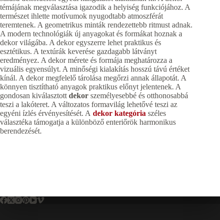
témájának megválasztása igazodik a helyiség funkciójához. A
természet ihlette motívumok nyugodtabb atmoszférát
teremtenek. A geometrikus minták rendezettebb ritmust adnak.
A modern technológiák új anyagokat és formákat hoznak a
dekor világába. A dekor egyszerre lehet praktikus és
esztétikus. A textúrák keverése gazdagabb látványt
eredményez. A dekor mérete és formája meghatározza a
vizuális egyensúlyt. A minőségi kialakítás hosszú távú értéket
kínál. A dekor megfelelő tárolása megőrzi annak állapotát. A
könnyen tisztítható anyagok praktikus előnyt jelentenek. A
gondosan kiválasztott
dekor
személyesebbé és otthonosabbá
teszi a lakóteret. A változatos formavilág lehetővé teszi az
egyéni ízlés érvényesítését. A
dekor kategória
széles
választéka támogatja a különböző enteriőrök harmonikus
berendezését.