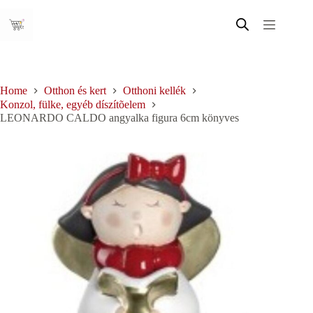
Skip
to
content
Home
Otthon és kert
Otthoni kellék
Konzol, fülke, egyéb díszítõelem
LEONARDO CALDO angyalka figura 6cm könyves