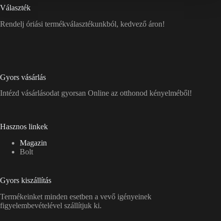
Választék
Rendelj óriási termékválasztékunkból, kedvező áron!
Gyors vásárlás
Intézd vásárlásodat gyorsan Online az otthonod kényelméből!
Hasznos linkek
Magazin
Bolt
Gyors kiszállítás
Termékeinket minden esetben a vevő igényeinek
figyelembevételével szállítjuk ki.