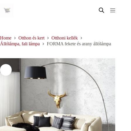
Skip
to
content
Home
Otthon és kert
Otthoni kellék
Állólámpa, fali lámpa
FORMA fekete és arany állólámpa