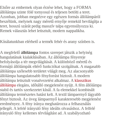
Elsőre az embernek olyan érzése lehet, hogy a FORMA
állólámpa szinte fölé tornyosul és teljesen betölti a teret.
Azonban, jobban megnézve egy egészen formás állólámpáról
beszélünk, melynek nagy méretű ernyője remekül bevilágítja a
teret, hosszú szárát pedig masszív talpa egyensúlyozza ki.
Remek választás lehet letisztult, modern nappalikba.
Kínálatunkban elérhető a termék fehér és arany színben is.
A megfelelő
állólámpa
fontos szerepet játszik a helyiség
hangulatának kialakításában. Az állólámpa fényereje
befolyásolja a tér megvilágítását. A különböző méretű és
formájú állólámpák eltérő funkciókat szolgálnak. A magasabb
állólámpa szélesebb területet világít meg. Az alacsonyabb
állólámpa hangulatosabb fényforrást biztosít. A modern
állólámpa letisztult vonalvezetést alkalmaz. A
klasszikus
állólámpa
elegáns, időtálló megjelenést nyújt. A fém állólámpa
stabil és tartós szerkezetet kínál. A fa elemekkel kombinált
állólámpa természetes hatást kelt. A textil lámpaernyő lágyabb
fényt biztosít. Az üveg lámpaernyő karakteresebb megjelenést
eredményez. A fény iránya meghatározza a felhasználás
jellegét. A lefelé irányuló fény ideális olvasáshoz. A felfelé
irányuló fény kellemes térvilágítást ad. A szabályozható