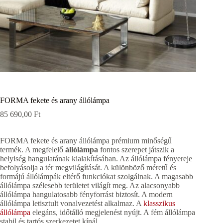
FORMA fekete és arany állólámpa
85 690,00
Ft
FORMA fekete és arany állólámpa prémium minőségű
termék. A megfelelő
állólámpa
fontos szerepet játszik a
helyiség hangulatának kialakításában. Az állólámpa fényereje
befolyásolja a tér megvilágítását. A különböző méretű és
formájú állólámpák eltérő funkciókat szolgálnak. A magasabb
állólámpa szélesebb területet világít meg. Az alacsonyabb
állólámpa hangulatosabb fényforrást biztosít. A modern
állólámpa letisztult vonalvezetést alkalmaz. A
klasszikus
állólámpa
elegáns, időtálló megjelenést nyújt. A fém állólámpa
stabil és tartós szerkezetet kínál.