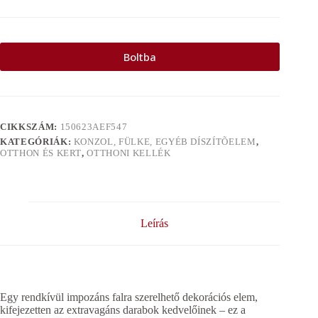
Boltba
CIKKSZÁM:
150623AEF547
KATEGÓRIÁK:
KONZOL, FÜLKE, EGYÉB DÍSZÍTÕELEM
,
OTTHON ÉS KERT
,
OTTHONI KELLÉK
Leírás
Egy rendkívül impozáns falra szerelhető dekorációs elem,
kifejezetten az extravagáns darabok kedvelőinek – ez a