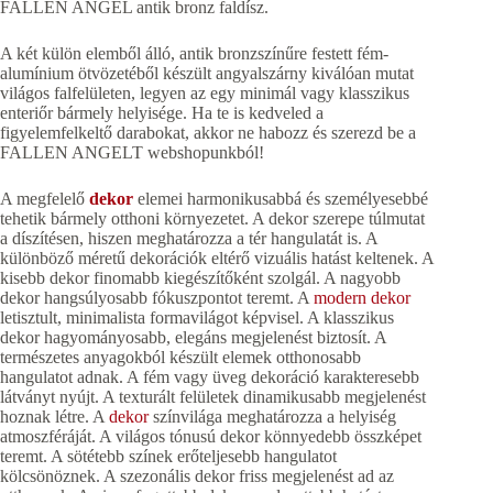
FALLEN ANGEL antik bronz faldísz.
A két külön elemből álló, antik bronzszínűre festett fém-
alumínium ötvözetéből készült angyalszárny kiválóan mutat
világos falfelületen, legyen az egy minimál vagy klasszikus
enteriőr bármely helyisége. Ha te is kedveled a
figyelemfelkeltő darabokat, akkor ne habozz és szerezd be a
FALLEN ANGELT webshopunkból!
A megfelelő
dekor
elemei harmonikusabbá és személyesebbé
tehetik bármely otthoni környezetet. A dekor szerepe túlmutat
a díszítésen, hiszen meghatározza a tér hangulatát is. A
különböző méretű dekorációk eltérő vizuális hatást keltenek. A
kisebb dekor finomabb kiegészítőként szolgál. A nagyobb
dekor hangsúlyosabb fókuszpontot teremt. A
modern dekor
letisztult, minimalista formavilágot képvisel. A klasszikus
dekor hagyományosabb, elegáns megjelenést biztosít. A
természetes anyagokból készült elemek otthonosabb
hangulatot adnak. A fém vagy üveg dekoráció karakteresebb
látványt nyújt. A texturált felületek dinamikusabb megjelenést
hoznak létre. A
dekor
színvilága meghatározza a helyiség
atmoszféráját. A világos tónusú dekor könnyedebb összképet
teremt. A sötétebb színek erőteljesebb hangulatot
kölcsönöznek. A szezonális dekor friss megjelenést ad az