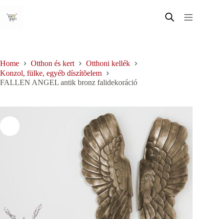
Skip
to
content
Home
Otthon és kert
Otthoni kellék
Konzol, fülke, egyéb díszítõelem
FALLEN ANGEL antik bronz falidekoráció