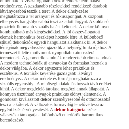
otthonnak. A visszafogottabb dekor rendezettebb hatást
eredményez. A gazdagabb részletekkel rendelkező darabok
látványosabbá teszik a teret. A dekor elhelyezése
meghatározza a tér arányait és fókuszpontjait. A központi
elhelyezés hangsúlyosabbá teszi az adott tárgyat. Az oldalsó
pozíciók finomabb vizuális hatást keltenek. A dekor könnyen
kombinálható más kiegészítőkkel. A jól összeválogatott
elemek harmonikus összképet hoznak létre. A különböző
stílusú dekorációk egyedi hangulatot alakítanak ki. A dekor
témájának megválasztása igazodik a helyiség funkciójához. A
természet ihlette motívumok nyugodtabb atmoszférát
teremtenek. A geometrikus minták rendezettebb ritmust adnak.
A modern technológiák új anyagokat és formákat hoznak a
dekor világába. A dekor egyszerre lehet praktikus és
esztétikus. A textúrák keverése gazdagabb látványt
eredményez. A dekor mérete és formája meghatározza a
vizuális egyensúlyt. A minőségi kialakítás hosszú távú értéket
kínál. A dekor megfelelő tárolása megőrzi annak állapotát. A
könnyen tisztítható anyagok praktikus előnyt jelentenek. A
gondosan kiválasztott
dekor
személyesebbé és otthonosabbá
teszi a lakóteret. A változatos formavilág lehetővé teszi az
egyéni ízlés érvényesítését. A
dekor kategória
széles
választéka támogatja a különböző enteriőrök harmonikus
berendezését.