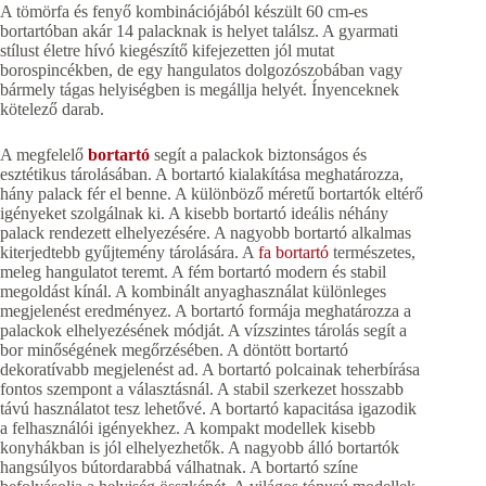
A tömörfa és fenyő kombinációjából készült 60 cm-es
bortartóban akár 14 palacknak is helyet találsz. A gyarmati
stílust életre hívó kiegészítő kifejezetten jól mutat
borospincékben, de egy hangulatos dolgozószobában vagy
bármely tágas helyiségben is megállja helyét. Ínyenceknek
kötelező darab.
A megfelelő
bortartó
segít a palackok biztonságos és
esztétikus tárolásában. A bortartó kialakítása meghatározza,
hány palack fér el benne. A különböző méretű bortartók eltérő
igényeket szolgálnak ki. A kisebb bortartó ideális néhány
palack rendezett elhelyezésére. A nagyobb bortartó alkalmas
kiterjedtebb gyűjtemény tárolására. A
fa bortartó
természetes,
meleg hangulatot teremt. A fém bortartó modern és stabil
megoldást kínál. A kombinált anyaghasználat különleges
megjelenést eredményez. A bortartó formája meghatározza a
palackok elhelyezésének módját. A vízszintes tárolás segít a
bor minőségének megőrzésében. A döntött bortartó
dekoratívabb megjelenést ad. A bortartó polcainak teherbírása
fontos szempont a választásnál. A stabil szerkezet hosszabb
távú használatot tesz lehetővé. A bortartó kapacitása igazodik
a felhasználói igényekhez. A kompakt modellek kisebb
konyhákban is jól elhelyezhetők. A nagyobb álló bortartók
hangsúlyos bútordarabbá válhatnak. A bortartó színe