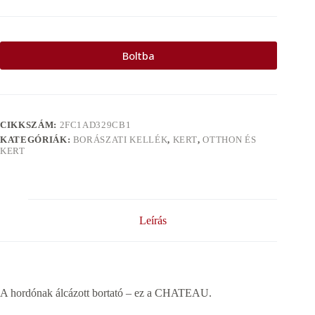
Boltba
CIKKSZÁM:
2FC1AD329CB1
KATEGÓRIÁK:
BORÁSZATI KELLÉK
,
KERT
,
OTTHON ÉS
KERT
Leírás
A hordónak álcázott bortató – ez a CHATEAU.