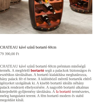
CHATEAU kávé színű bortartó 60cm
79 390,00
Ft
CHATEAU kávé színű bortartó 60cm prémium minőségű
termék. A megfelelő
bortartó
segít a palackok biztonságos és
esztétikus tárolásában. A bortartó kialakítása meghatározza,
hány palack fér el benne. A különböző méretű bortartók eltérő
igényeket szolgálnak ki. A kisebb bortartó ideális néhány
palack rendezett elhelyezésére. A nagyobb bortartó alkalmas
kiterjedtebb gyűjtemény tárolására. A
fa bortartó
természetes,
meleg hangulatot teremt. A fém bortartó modern és stabil
megoldást kínál.