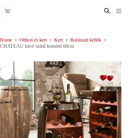
Skip
to
content
Home
Otthon és kert
Kert
Borászati kellék
CHATEAU kávé színű bortartó 60cm