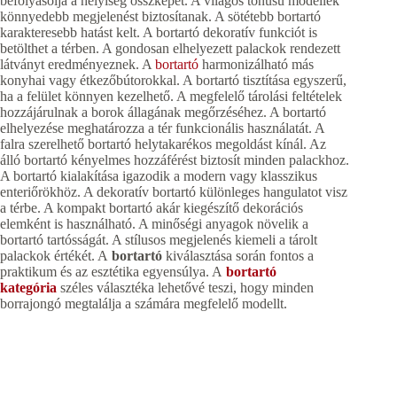
befolyásolja a helyiség összképét. A világos tónusú modellek
könnyedebb megjelenést biztosítanak. A sötétebb bortartó
karakteresebb hatást kelt. A bortartó dekoratív funkciót is
betölthet a térben. A gondosan elhelyezett palackok rendezett
látványt eredményeznek. A
bortartó
harmonizálható más
konyhai vagy étkezőbútorokkal. A bortartó tisztítása egyszerű,
ha a felület könnyen kezelhető. A megfelelő tárolási feltételek
hozzájárulnak a borok állagának megőrzéséhez. A bortartó
elhelyezése meghatározza a tér funkcionális használatát. A
falra szerelhető bortartó helytakarékos megoldást kínál. Az
álló bortartó kényelmes hozzáférést biztosít minden palackhoz.
A bortartó kialakítása igazodik a modern vagy klasszikus
enteriőrökhöz. A dekoratív bortartó különleges hangulatot visz
a térbe. A kompakt bortartó akár kiegészítő dekorációs
elemként is használható. A minőségi anyagok növelik a
bortartó tartósságát. A stílusos megjelenés kiemeli a tárolt
palackok értékét. A
bortartó
kiválasztása során fontos a
praktikum és az esztétika egyensúlya. A
bortartó
kategória
széles választéka lehetővé teszi, hogy minden
borrajongó megtalálja a számára megfelelő modellt.