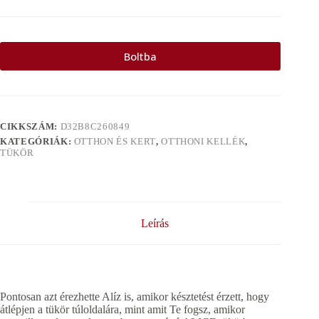
Boltba
CIKKSZÁM:
D32B8C260849
KATEGÓRIÁK:
OTTHON ÉS KERT
,
OTTHONI KELLÉK
,
TÜKÖR
Leírás
Pontosan azt érezhette Alíz is, amikor késztetést érzett, hogy
átlépjen a tükör túloldalára, mint amit Te fogsz, amikor