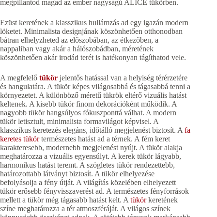
megpillantod magad az ember nagyságú ALICE tükörben.
Ezüst keretének a klasszikus hullámzás ad egy igazán modern
löketet. Minimalista designjának köszönhetően otthonodban
bátran elhelyzheted az előszobában, az étkezőben, a
nappaliban vagy akár a hálószobádban, méretének
köszönhetően akár irodád terét is hatékonyan tágíthatod vele.
A megfelelő
tükör
jelentős hatással van a helyiség térérzetére
és hangulatára. A tükör képes világosabbá és tágasabbá tenni a
környezetet. A különböző méretű tükrök eltérő vizuális hatást
keltenek. A kisebb tükör finom dekorációként működik. A
nagyobb tükör hangsúlyos fókuszponttá válhat. A modern
tükör letisztult, minimalista formavilágot képvisel. A
klasszikus keretezés elegáns, időtálló megjelenést biztosít. A
fa
keretes tükör
természetes hatást ad a térnek. A fém keret
karakteresebb, modernebb megjelenést nyújt. A tükör alakja
meghatározza a vizuális egyensúlyt. A kerek tükör lágyabb,
harmonikus hatást teremt. A szögletes tükör rendezettebb,
határozottabb látványt biztosít. A tükör elhelyezése
befolyásolja a fény útját. A világítás közelében elhelyezett
tükör erősebb fényvisszaverést ad. A természetes fényforrások
mellett a tükör még tágasabb hatást kelt. A
tükör
keretének
színe meghatározza a tér atmoszféráját. A világos színek