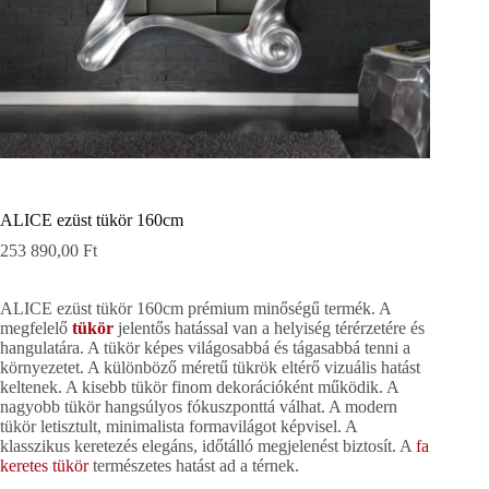
ALICE ezüst tükör 160cm
253 890,00
Ft
ALICE ezüst tükör 160cm prémium minőségű termék. A
megfelelő
tükör
jelentős hatással van a helyiség térérzetére és
hangulatára. A tükör képes világosabbá és tágasabbá tenni a
környezetet. A különböző méretű tükrök eltérő vizuális hatást
keltenek. A kisebb tükör finom dekorációként működik. A
nagyobb tükör hangsúlyos fókuszponttá válhat. A modern
tükör letisztult, minimalista formavilágot képvisel. A
klasszikus keretezés elegáns, időtálló megjelenést biztosít. A
fa
keretes tükör
természetes hatást ad a térnek.