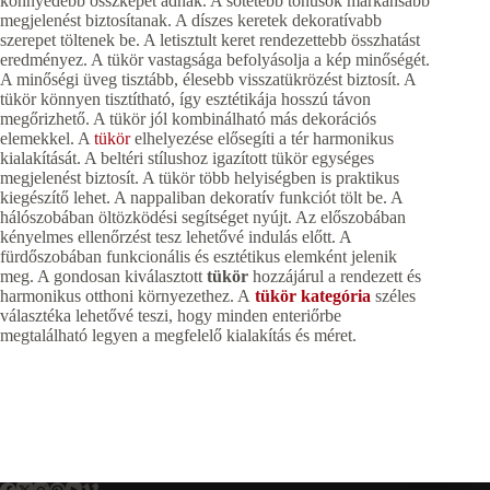
könnyedebb összképet adnak. A sötétebb tónusok markánsabb
megjelenést biztosítanak. A díszes keretek dekoratívabb
szerepet töltenek be. A letisztult keret rendezettebb összhatást
eredményez. A tükör vastagsága befolyásolja a kép minőségét.
A minőségi üveg tisztább, élesebb visszatükrözést biztosít. A
tükör könnyen tisztítható, így esztétikája hosszú távon
megőrizhető. A tükör jól kombinálható más dekorációs
elemekkel. A
tükör
elhelyezése elősegíti a tér harmonikus
kialakítását. A beltéri stílushoz igazított tükör egységes
megjelenést biztosít. A tükör több helyiségben is praktikus
kiegészítő lehet. A nappaliban dekoratív funkciót tölt be. A
hálószobában öltözködési segítséget nyújt. Az előszobában
kényelmes ellenőrzést tesz lehetővé indulás előtt. A
fürdőszobában funkcionális és esztétikus elemként jelenik
meg. A gondosan kiválasztott
tükör
hozzájárul a rendezett és
harmonikus otthoni környezethez. A
tükör kategória
széles
választéka lehetővé teszi, hogy minden enteriőrbe
megtalálható legyen a megfelelő kialakítás és méret.