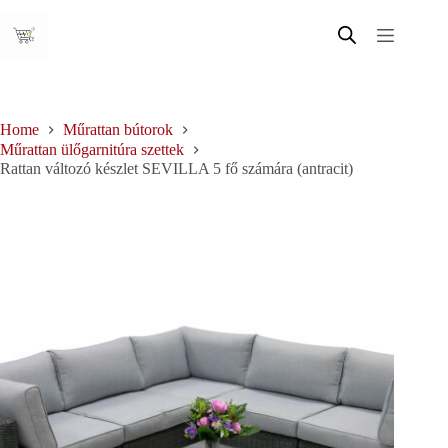
Skip
to
content
Home
Műrattan bútorok
Műrattan ülőgarnitúra szettek
Rattan változó készlet SEVILLA 5 fő számára (antracit)