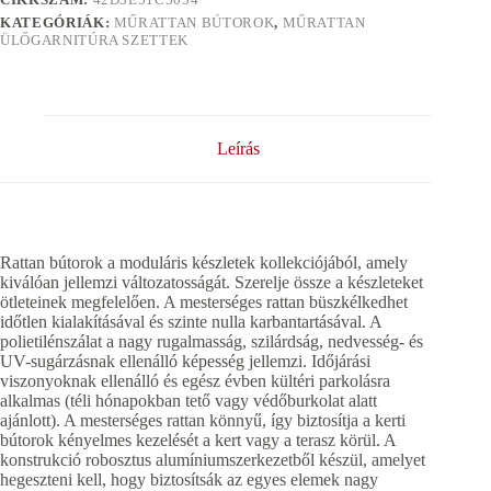
KATEGÓRIÁK:
MŰRATTAN BÚTOROK
,
MŰRATTAN
ÜLŐGARNITÚRA SZETTEK
Leírás
Rattan bútorok a moduláris készletek kollekciójából, amely
kiválóan jellemzi változatosságát. Szerelje össze a készleteket
ötleteinek megfelelően. A mesterséges rattan büszkélkedhet
időtlen kialakításával és szinte nulla karbantartásával. A
polietilénszálat a nagy rugalmasság, szilárdság, nedvesség- és
UV-sugárzásnak ellenálló képesség jellemzi. Időjárási
viszonyoknak ellenálló és egész évben kültéri parkolásra
alkalmas (téli hónapokban tető vagy védőburkolat alatt
ajánlott). A mesterséges rattan könnyű, így biztosítja a kerti
bútorok kényelmes kezelését a kert vagy a terasz körül. A
konstrukció robosztus alumíniumszerkezetből készül, amelyet
hegeszteni kell, hogy biztosítsák az egyes elemek nagy