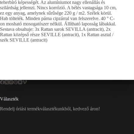
teherbíró képességét. Az alumíniumot nagy ellenállás és
szilárdság jellemzi. Nincs korrózió. A bélés vastagsága 10 cm,
ez egy anyag, amelynek sűrűsége 220 g / m2. Szélek körül.
Hab töltelék. Minden párna cipzárral van felszerelve. 40 ° C-
on mosható mosogatószer nélkül. Állítható laposság lábakkal.
Sestava obsahuje: 3x Rattan sarok SEVILLA (antracit), 2x
Rattan középső része SEVILLE (antracit), 1x Rattan asztal /
szék SEVILLE (antracit)
Választék
Rendelj óriási termékválasztékunkból, kedvező áron!