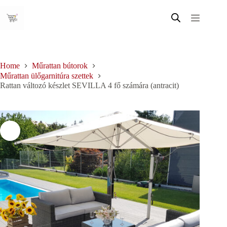
Skip
to
content
Home
Műrattan bútorok
Műrattan ülőgarnitúra szettek
Rattan változó készlet SEVILLA 4 fő számára (antracit)