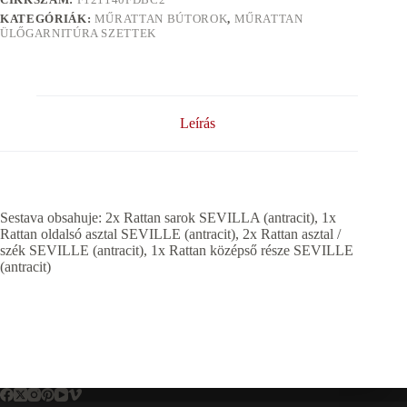
KATEGÓRIÁK:
MŰRATTAN BÚTOROK
,
MŰRATTAN
ÜLŐGARNITÚRA SZETTEK
Leírás
Sestava obsahuje: 2x Rattan sarok SEVILLA (antracit), 1x
Rattan oldalsó asztal SEVILLE (antracit), 2x Rattan asztal /
szék SEVILLE (antracit), 1x Rattan középső része SEVILLE
(antracit)