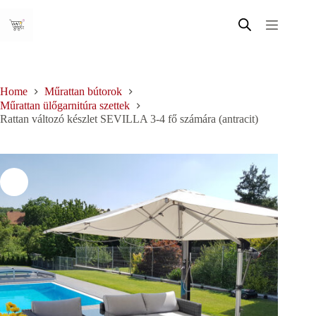
Skip
to
content
Home
Műrattan bútorok
Műrattan ülőgarnitúra szettek
Rattan változó készlet SEVILLA 3-4 fő számára (antracit)