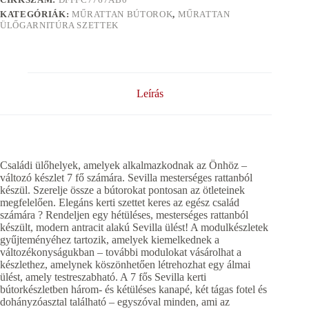
KATEGÓRIÁK:
MŰRATTAN BÚTOROK
,
MŰRATTAN
ÜLŐGARNITÚRA SZETTEK
Leírás
Családi ülőhelyek, amelyek alkalmazkodnak az Önhöz –
változó készlet 7 fő számára. Sevilla mesterséges rattanból
készül. Szerelje össze a bútorokat pontosan az ötleteinek
megfelelően. Elegáns kerti szettet keres az egész család
számára ? Rendeljen egy hétüléses, mesterséges rattanból
készült, modern antracit alakú Sevilla ülést! A modulkészletek
gyűjteményéhez tartozik, amelyek kiemelkednek a
változékonyságukban – további modulokat vásárolhat a
készlethez, amelynek köszönhetően létrehozhat egy álmai
ülést, amely testreszabható. A 7 fős Sevilla kerti
bútorkészletben három- és kétüléses kanapé, két tágas fotel és
dohányzóasztal található – egyszóval minden, ami az