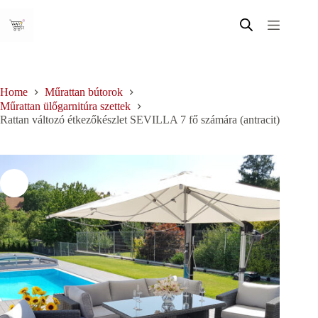
Skip
to
content
Home
Műrattan bútorok
Műrattan ülőgarnitúra szettek
Rattan változó étkezőkészlet SEVILLA 7 fő számára (antracit)