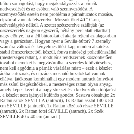
bútorcsomagolást, hogy megakadályozzák a párnák
nedvesedését és az esőben való szennyeződést. A
szennyeződés esetén nem probléma a párnahuzatok mosása,
cipzárral vannak felszerelve. Mossuk őket 40 ° C-on,
szövetlágyító nélkül. A szettet szétszerelve szállítják (az
összeszerelés nagyon egyszerű, néhány perc alatt eltarthat) –
nagy előnye, ha a téli bútorokat el akarja rejteni az alagsorban
vagy a garázsban. Hogyan nyer a Sevilla-bútor? 7 személy
számára változó és kényelmes ülést kap, minden alkatrész
stabil fémszerkezetből készül, fonva minőségi polietilénszállal
(mesterséges rattan), a moduláris rendszernek köszönhetően
további elemeket is megvásárolhat a szerelés kibővítéséhez,
nem kell aggódnia a párnák vásárlása miatt – ezek a készlet
árába tartoznak, és cipzáras mosható huzatokkal vannak
ellátva, játékosan kombinálhat egy modern antracit árnyékot
más színű kiegészítőkkel, a mesterséges rattan olyan anyag,
amely képes kezelni a nagy stresszt és a kedvezőtlen időjárást
, a készlet nem igényel különös gondot. Sestava obsahuje: 2x
Rattan sarok SEVILLA (antracit), 1x Rattan asztal 140 x 80
cm SEVILLE (antracit), 1x Rattan középső része SEVILLE
(antracit), 2x Rattan fotel SEVILLE (antracit), 2x Szék
SEVILLE 40 x 40 cm (antracit)