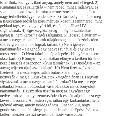
ismertünk. Ez egy szilárd anyag, amely nem árul el téged. 2)
Rugalmasság és szilárdság – nem reped, mint a műanyag, és
soha nem bontakozik le, mint a természetes rattan, emellett
nagy terhelhetőséggel rendelkezik. 3) Tartósság – a bútor még
a legrosszabb időjárási körülmények között is fennmarad, mint
például fagy, eső vagy nyári hő, és jól ellenáll az UV
sugárzásnak. 4) Egészségbiztonság – még ha szintetikus
anyag is, nem károsítja egészségünket. 5) Hosszú élettartam –
a mesterséges rattan bútorok tulajdonságainak köszönhetően
sok évig élettartamot fognak tartani. 6) Nem igényel
karbantartást – elegendő egy nedves ruhával és egy kevés
mosószerrel. 7) Nem fakul – még a legélesebb nyári nap sem
okoz kárt. 8) Könnyű – vitathatatlan előnye a kertben történő
kezelésnek és a szezonon kívüli tárolásnak. 9) Ökológiai – az
anyag teljesen újrahasznosítható. 10) Nem fizet az éves
fizetését – a mesterséges rattan bútorok árai nagyon
kedvezőek, még a luxuskészletek kategóriájában is. Hogyan
vigyázzunk a mesterséges rattan bútorokra? Ha mesterséges
rattanból készített bútorokat vásárol, akkor nincs bonyolult
karbantartás . Egyszerűen tisztítsa meg az egységet egy
nedves ruhával, nagy szennyeződések esetén adjon hozzá egy
kevés mosószert. A mesterséges rattan egy karbantartást nem
igénylő anyag, amely boldoggá teszi Önt anélkül, hogy
gondozása miatt felesleges gondok lennének. Egész évben a
kültéri telepítéshez azt javasoljuk, hogy vásároljon