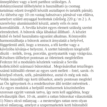
ünnepléshez vagy a kerti partihoz szükséges. A
dohányzóasztal ülőhelyként is használható (a csomag
tartalmaz edzett üvegből készült asztallapot és tartalék párnát).
Az ülésrész egy 10 cm vastag habszivacs párnával van ellátva,
amelyet szilárd anyaggal borítottak (sűrűség 220 g / m 2 ). A
szerelvény alumíniumból készül, amely erős és nem
korrodálódik . A Sevilla készlet egyes elemeit szükség szerint
elrendezheti. A bútorok síkja lábakkal állítható . A készlet
külső és belső használatra egyaránt alkalmas. Könnyedén
harmonizálhatja a bútorok antracit árnyalatát a helyével,
függetlenül attól, hogy a teraszra, a téli kertbe vagy a
kávézóba kívánja-e helyezni. A szettet bármilyen kiegészítő
díszíti – teríték, üveg, porcelán, gyertyatartók vagy virágváza.
Készítsen ülőhelyet pontosan az ötleteinek megfelelően
Fedezze fel a moduláris készletek varázsát a Sevilla
kollekcióból származó bútorokkal . Megvásárolhat tetszőleges
számú különálló elemet az egyes szett mellett – fotel, sarok- és
középső részek, szék, párnáddoboz, asztal és még sok más.
Velük összeállít egy kerti ülősarkot, amely pontosan megfelel
az Ön igényeinek és a rendelkezésre álló terület méretének .
Az egyes modulok a beépülő rendszernek köszönhetően
szorosan együtt vannak tartva, így nem kell aggódnia, hogy
elválasztják őket. 10 ok, amiért a rattan bútorokat választották
1) Nincs olcsó műanyag – a mesterséges rattan nem olyan
olcsó műanyag, amelyet a szupermarketek kerti bútoraiból