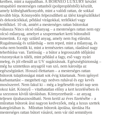
kertben, mint a nappaliban. A BORNEO LUXURY készlet
strapabíró mesterséges rattanból (polipropilénből) készült,
amely költséghatékonyabb, mint a valódi rattan, de sokkal
tovább bírja. Könnyedén felpezsdítheti az ülést kiegészítőkkel
és dekorációkkal, például virágokkal, terítőkkel vagy
terítőkkel. 10 ok, amiért a mesterséges rattan bútorokat
válassza Nincs olcsó műanyag – a mesterséges rattan nem egy
olcsó műanyag, amelyet a szupermarket kerti bútoraiból
ismerünk. Ez egy szilárd anyag, amely nem fog elárulni.
Rugalmasság és szilárdság – nem reped, mint a műanyag, és
soha nem bomlik ki, mint a természetes rattan, ráadásul nagy
teherbírása van. Tartósság – a bútor a legrosszabb időjárási
viszonyokat is túléli, mint például a fagy, eső vagy nyári
meleg, és jól ellenáll az UV sugárzásnak. Egészségbiztonság –
még ha szintetikus anyagról van szó, nem károsítja az
egészségünket. Hosszú élettartam – a mesterséges rattan
bútorok tulajdonságai miatt sok évig kitartanak. Nem igényel
karbantartást – megteheti egy nedves ruhával és egy kevés
mosószerrel. Nem fakul ki – még a legélesebb nyári nap sem
okoz kárt. Könnyű – vitathatatlan előny a kert kezelésében és
a szezonon kívüli tárolásban. Környezetbarát – az anyag
teljesen újrahasznosítható. Nem kerül az éves fizetésébe – a
műrattan bútorok árai nagyon kedvezőek, még a luxus szettek
kategóriában is. Műrattan bútorok ápolása, tárolása Ha
mesterséges rattan bútort vásárol, nem vár rád semmilyen