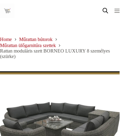
Skip
to
content
Home
Műrattan bútorok
Műrattan ülőgarnitúra szettek
Rattan moduláris szett BORNEO LUXURY 8 személyes
(szürke)