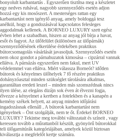
bonyolult karbantartás . Egyszerűen tisztítsa meg a készletet
egy nedves ruhával, nagyobb szennyeződés esetén adjon
hozzá egy kis mosószert. A mesterséges rattan egy
karbantartást nem igénylő anyag, amely boldoggá tesz
anélkül, hogy a gondozásával kapcsolatos felesleges
aggodalmak kellenek. A BORNEO LUXURY szett egész
évben lehet a szabadban, hiszen az anyag jól bírja a havat,
esőt és fagyot. Az ülőfelület (különösen az ülőpárnák)
szennyeződésének elkerülése érdekében praktikus
bútorcsomagolás vásárlását javasoljuk. Szennyeződés esetén
nem okoz gondot a párnahuzatok kimosása – cipzárral vannak
ellátva. A párnázás egyszerűen nem fakul, mert UV
védelemmel van ellátva. Miért válassza Borneót? időtlen
bútorok és kényelmes ülőhelyek 7 fő részére praktikus
dohányzóasztal minden szükséglet tárolására alkalmas,
garantáltan eredeti leszel – minden más szomszédnak nincs
ilyen ülése, az elegáns dizájn sok éven át élvezni fogja,
élvezze a kényelmet a kertben a fotelekben és a kanapén a
kemény székek helyett, az anyag minden időjárási
ingadozásnak ellenáll , A bútorok karbantartást nem
igényelnek – Önt szolgálják, nem te őt. Érdekel BORNEO
LUXURY? Tekintse meg további változatait és színeit , vagy
keressen tovább a műrattanból készült, gyönyörű bútorokkal
teli ülőgarnitúrák kategóriájában, amelyek közül biztosan
kiválasztja a megfelelőt kertje számára.