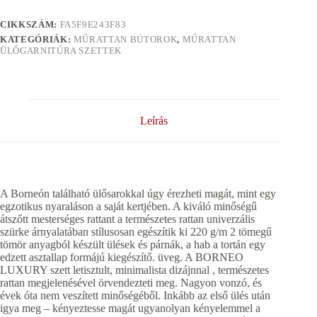
CIKKSZÁM:
FA5F9E243F83
KATEGÓRIÁK:
MŰRATTAN BÚTOROK
,
MŰRATTAN
ÜLŐGARNITÚRA SZETTEK
Leírás
A Borneón található ülősarokkal úgy érezheti magát, mint egy
egzotikus nyaraláson a saját kertjében. A kiváló minőségű
átszőtt mesterséges rattant a természetes rattan univerzális
szürke árnyalatában stílusosan egészítik ki 220 g/m 2 tömegű
tömör anyagból készült ülések és párnák, a hab a tortán egy
edzett asztallap formájú kiegészítő. üveg. A BORNEO
LUXURY szett letisztult, minimalista dizájnnal , természetes
rattan megjelenésével örvendezteti meg. Nagyon vonzó, és
évek óta nem veszített minőségéből. Inkább az első ülés után
igya meg – kényeztesse magát ugyanolyan kényelemmel a