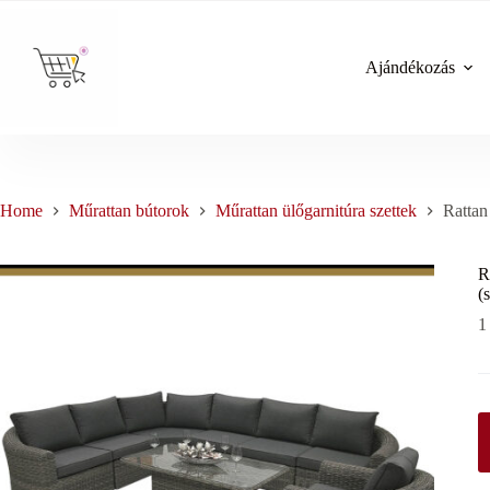
Skip
to
content
Ajándékozás
Home
Műrattan bútorok
Műrattan ülőgarnitúra szettek
Ratta
R
(
1