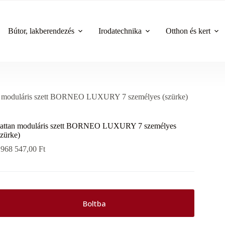
Bútor, lakberendezés
Irodatechnika
Otthon és kert
n moduláris szett BORNEO LUXURY 7 személyes (szürke)
attan moduláris szett BORNEO LUXURY 7 személyes
szürke)
 968 547,00
Ft
Boltba