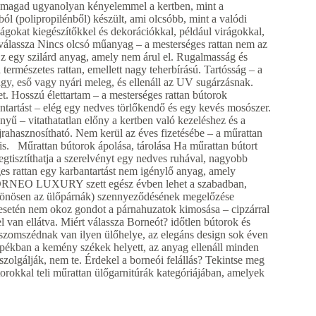
d magad ugyanolyan kényelemmel a kertben, mint a
(polipropilénből) készült, ami olcsóbb, mint a valódi
ságokat kiegészítőkkel és dekorációkkal, például virágokkal,
at válassza Nincs olcsó műanyag – a mesterséges rattan nem az
Ez egy szilárd anyag, amely nem árul el. Rugalmasság és
ermészetes rattan, emellett nagy teherbírású. Tartósság – a
agy, eső vagy nyári meleg, és ellenáll az UV sugárzásnak.
t. Hosszú élettartam – a mesterséges rattan bútorok
ntartást – elég egy nedves törlőkendő és egy kevés mosószer.
ű – vitathatatlan előny a kertben való kezeléshez és a
jrahasznosítható. Nem kerül az éves fizetésébe – a műrattan
is. Műrattan bútorok ápolása, tárolása Ha műrattan bútort
gtisztíthatja a szerelvényt egy nedves ruhával, nagyobb
ges rattan egy karbantartást nem igénylő anyag, amely
 BORNEO LUXURY szett egész évben lehet a szabadban,
különösen az ülőpárnák) szennyeződésének megelőzése
esetén nem okoz gondot a párnahuzatok kimosása – cipzárral
van ellátva. Miért válassza Borneót? időtlen bútorok és
szomszédnak van ilyen ülőhelye, az elegáns design sok éven
apékban a kemény székek helyett, az anyag ellenáll minden
szolgálják, nem te. Érdekel a borneói felállás? Tekintse meg
torokkal teli műrattan ülőgarnitúrák kategóriájában, amelyek