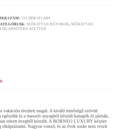
IKKSZÁM:
55CDD8191AB9
ATEGÓRIÁK:
MŰRATTAN BÚTOROK
,
MŰRATTAN
LŐGARNITÚRA SZETTEK
ás
vakáción érezheti magát. A kiváló minőségű szövött
an egészítik ki a masszív anyagból készült kanapék és párnák,
rmájában edzett üvegből készült. A BORNEO LUXURY készlet
fog elkápráztatni. Nagyon vonzó, és az évek során nem veszít