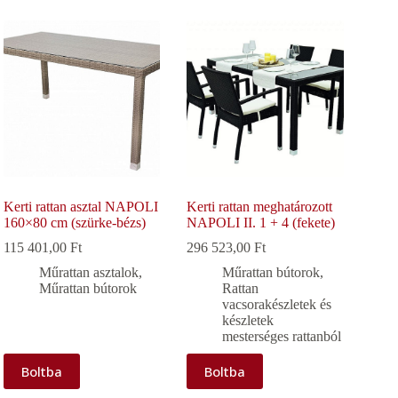
Kerti rattan asztal NAPOLI
Kerti rattan meghatározott
160×80 cm (szürke-bézs)
NAPOLI II. 1 + 4 (fekete)
115 401,00
Ft
296 523,00
Ft
Műrattan asztalok
,
Műrattan bútorok
,
Műrattan bútorok
Rattan
vacsorakészletek és
készletek
mesterséges rattanból
Boltba
Boltba