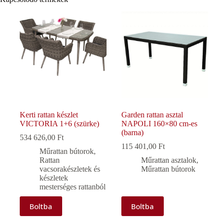
Kerti rattan készlet
Garden rattan asztal
VICTORIA 1+6 (szürke)
NAPOLI 160×80 cm-es
(barna)
534 626,00
Ft
115 401,00
Ft
Műrattan bútorok
,
Rattan
Műrattan asztalok
,
vacsorakészletek és
Műrattan bútorok
készletek
mesterséges rattanból
Boltba
Boltba