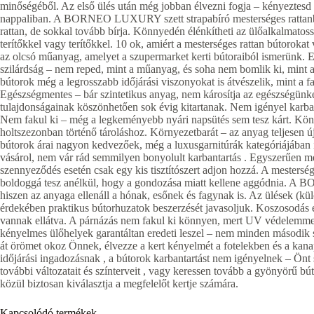
minőségéből. Az első ülés után még jobban élvezni fogja – kényeztes
nappaliban. A BORNEO LUXURY szett strapabíró mesterséges rattanból 
rattan, de sokkal tovább bírja. Könnyedén élénkítheti az ülőalkalmatos
terítőkkel vagy terítőkkel. 10 ok, amiért a mesterséges rattan bútorok
az olcsó műanyag, amelyet a szupermarket kerti bútoraiból ismerünk. 
szilárdság – nem reped, mint a műanyag, és soha nem bomlik ki, mint a t
bútorok még a legrosszabb időjárási viszonyokat is átvészelik, mint a f
Egészségmentes – bár szintetikus anyag, nem károsítja az egészségünke
tulajdonságainak köszönhetően sok évig kitartanak. Nem igényel karba
Nem fakul ki – még a legkeményebb nyári napsütés sem tesz kárt. Könny
holtszezonban történő tároláshoz. Környezetbarát – az anyag teljesen ú
bútorok árai nagyon kedvezőek, még a luxusgarnitúrák kategóriájában 
vásárol, nem vár rád semmilyen bonyolult karbantartás . Egyszerűen me
szennyeződés esetén csak egy kis tisztítószert adjon hozzá. A mestersé
boldoggá tesz anélkül, hogy a gondozása miatt kellene aggódnia. A
hiszen az anyaga ellenáll a hónak, esőnek és fagynak is. Az ülések (
érdekében praktikus bútorhuzatok beszerzését javasoljuk. Koszosodás 
vannak ellátva. A párnázás nem fakul ki könnyen, mert UV védelemmel 
kényelmes ülőhelyek garantáltan eredeti leszel – nem minden második 
át örömet okoz Önnek, élvezze a kert kényelmét a fotelekben és a kan
időjárási ingadozásnak , a bútorok karbantartást nem igényelnek – Önt 
további változatait és színterveit , vagy keressen tovább a gyönyörű bú
közül biztosan kiválasztja a megfelelőt kertje számára.
Kapcsolódó termékek