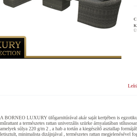
C
K
Ü
Leír
A BORNEO LUXURY ülőgarnitúrával akár saját kertjében is egzotikus 
műrattant a természetes rattan univerzális szürke árnyalatában stílusos
amelyek súlya 220 g/m 2 , a hab a tortán a kiegészítő asztallap fo
letisztult, minimalista dizájnjával , természetes rattan megjelenésével 