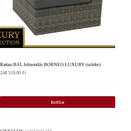
Rattan BAL felmondás BORNEO LUXURY (szürke)
248 519,00
Ft
Boltba
CIKKSZÁM:
52006388C3FE