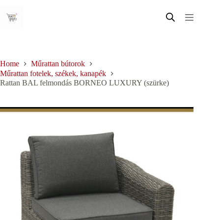
Skip
to
content
Home
Műrattan bútorok
Műrattan fotelek, székek, kanapék
Rattan BAL felmondás BORNEO LUXURY (szürke)