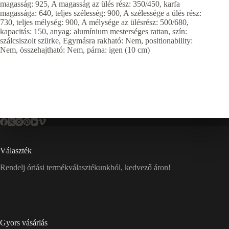
magasság: 925, A magasság az ülés rész: 350/450, karfa
magassága: 640, teljes szélesség: 900, A szélessége a ülés rész:
730, teljes mélység: 900, A mélysége az ülésrész: 500/680,
kapacitás: 150, anyag: alumínium mesterséges rattan, szín:
szálcsiszolt szürke, Egymásra rakható: Nem, positionability:
Nem, összehajtható: Nem, párna: igen (10 cm)
Választék
Rendelj óriási termékválasztékunkból, kedvező áron!
Gyors vásárlás