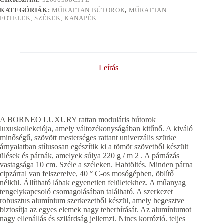
KATEGÓRIÁK:
MŰRATTAN BÚTOROK
,
MŰRATTAN
FOTELEK, SZÉKEK, KANAPÉK
Leírás
A BORNEO LUXURY rattan moduláris bútorok
luxuskollekciója, amely változékonyságában kitűnő. A kiváló
minőségű, szövött mesterséges rattant univerzális szürke
árnyalatban stílusosan egészítik ki a tömör szövetből készült
ülések és párnák, amelyek súlya 220 g / m 2 . A párnázás
vastagsága 10 cm. Széle a széleken. Habtöltés. Minden párna
cipzárral van felszerelve, 40 ° C-os mosógépben, öblítő
nélkül. Állítható lábak egyenetlen felületekhez. A műanyag
tengelykapcsoló csomagolásában található. A szerkezet
robusztus alumínium szerkezetből készül, amely hegesztve
biztosítja az egyes elemek nagy teherbírását. Az alumíniumot
nagy ellenállás és szilárdság jellemzi. Nincs korrózió. teljes