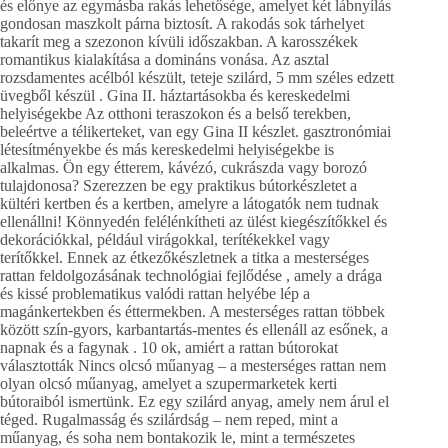
és előnye az egymásba rakás lehetősége, amelyet két lábnyílás
gondosan maszkolt párna biztosít. A rakodás sok tárhelyet
takarít meg a szezonon kívüli időszakban. A karosszékek
romantikus kialakítása a domináns vonása. Az asztal
rozsdamentes acélból készült, teteje szilárd, 5 mm széles edzett
üvegből készül . Gina II. háztartásokba és kereskedelmi
helyiségekbe Az otthoni teraszokon és a belső terekben,
beleértve a télikerteket, van egy Gina II készlet. gasztronómiai
létesítményekbe és más kereskedelmi helyiségekbe is
alkalmas. Ön egy étterem, kávézó, cukrászda vagy borozó
tulajdonosa? Szerezzen be egy praktikus bútorkészletet a
kültéri kertben és a kertben, amelyre a látogatók nem tudnak
ellenállni! Könnyedén felélénkítheti az ülést kiegészítőkkel és
dekorációkkal, például virágokkal, terítékekkel vagy
terítőkkel. Ennek az étkezőkészletnek a titka a mesterséges
rattan feldolgozásának technológiai fejlődése , amely a drága
és kissé problematikus valódi rattan helyébe lép a
magánkertekben és éttermekben. A mesterséges rattan többek
között szín-gyors, karbantartás-mentes és ellenáll az esőnek, a
napnak és a fagynak . 10 ok, amiért a rattan bútorokat
választották Nincs olcsó műanyag – a mesterséges rattan nem
olyan olcsó műanyag, amelyet a szupermarketek kerti
bútoraiból ismertünk. Ez egy szilárd anyag, amely nem árul el
téged. Rugalmasság és szilárdság – nem reped, mint a
műanyag, és soha nem bontakozik le, mint a természetes