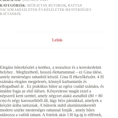
KATEGÓRIÁK:
MŰRATTAN BÚTOROK
,
RATTAN
VACSORAKÉSZLETEK ÉS KÉSZLETEK MESTERSÉGES
RATTANBÓL
Leírás
Elegáns bútorkészlet a kerthez, a teraszhoz és a kereskedelmi
helyhez . Megfizethető, hosszú élettartammal – ez Gina ülése,
amely mesterséges rattanból készül. Gina II étkezőkészlet. 4 fő
számára elegáns megjelenés, könnyű karbantartás és
elfogadható ár . Ez praktikus bútor az egész család számára, és
imádni fogja az első ülésen. Kényeztesse magát ezzel a
népszerű kerti szetttel, amely négyzet alakú asztalból (80 × 80
cm) és négy karosszékből áll, lágy bézs párnákkal, amelyek a
készlet árába tartoznak. A bútorok stabil alumíniumkeretét
modern szürke mesterséges rattannal fonják , amely hűen
utánozza a valódi rattant. A fotelok akár 130 kg-ig is elférnek,