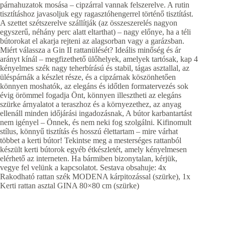
párnahuzatok mosása – cipzárral vannak felszerelve. A rutin
tisztításhoz javasoljuk egy ragasztóhengerrel történő tisztítást.
A szettet szétszerelve szállítják (az összeszerelés nagyon
egyszerű, néhány perc alatt eltarthat) – nagy előnye, ha a téli
bútorokat el akarja rejteni az alagsorban vagy a garázsban.
Miért válassza a Gin II rattanülését? Ideális minőség és ár
arányt kínál – megfizethető ülőhelyek, amelyek tartósak, kap 4
kényelmes szék nagy teherbírású és stabil, tágas asztallal, az
üléspárnák a készlet része, és a cipzárnak köszönhetően
könnyen moshatók, az elegáns és időtlen formatervezés sok
évig örömmel fogadja Önt, könnyen illesztheti az elegáns
szürke árnyalatot a teraszhoz és a környezethez, az anyag
ellenáll minden időjárási ingadozásnak, A bútor karbantartást
nem igényel – Önnek, és nem neki fog szolgálni. Kifinomult
stílus, könnyű tisztítás és hosszú élettartam – mire várhat
többet a kerti bútor! Tekintse meg a mesterséges rattanból
készült kerti bútorok egyéb étkészletét, amely kényelmesen
elérhető az interneten. Ha bármiben bizonytalan, kérjük,
vegye fel velünk a kapcsolatot. Sestava obsahuje: 4x
Rakodható rattan szék MODENA kárpitozással (szürke), 1x
Kerti rattan asztal GINA 80×80 cm (szürke)