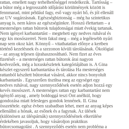
rattan, emellett nagy terhelhetőséggel rendelkezik. Tartósság –
a bútor még a legrosszabb időjárási körülmények között is
fennmarad, mint például fagy, eső vagy nyári hő, és jól ellenáll
az UV sugárzásnak. Egészségbiztonság – még ha szintetikus
anyag is, nem káros az egészségünkre. Hosszú élettartam – a
mesterséges rattan bútorok tulajdonságai miatt évekig tartanak.
Nem igényel karbantartást – megteheti egy nedves ruhával és
egy kis mosószerrel. Nem fakul meg – még a legélesebb nyári
nap sem okoz kárt. Könnyű – vitathatatlan előnye a kertben
történő kezelésnek és a szezonon kívüli tárolásának. Ökológiai
– az anyag teljesen újrahasznosítható. Nem fizet az éves
fizetését – a mesterséges rattan bútorok árai nagyon
kedvezőek, még a luxuskészletek kategóriájában is. A Gina
készlet egyszerű karbantartása és tárolása Ha mesterséges
rattanból készített bútorokat vásárol, akkor nincs bonyolult
karbantartás . Egyszerűen tisztítsa meg az egységet egy
nedves ruhával, nagy szennyeződések esetén adjon hozzá egy
kevés mosószert. A mesterséges rattan egy karbantartást nem
igénylő anyag , amely boldoggá teszi Önt anélkül, hogy
gondozása miatt felesleges gondok lennének. II. Gina
összetétele. egész évben szabadban lehet, mert az anyag képes
ellenállni a hónak, az esőnek és a fagynak. Az ülések
(különösen az üléspárnák) szennyeződésének elkerülése
érdekében javasoljuk, hogy vásároljon praktikus
bútorcsomagolást . A szennyeződés esetén nem probléma a