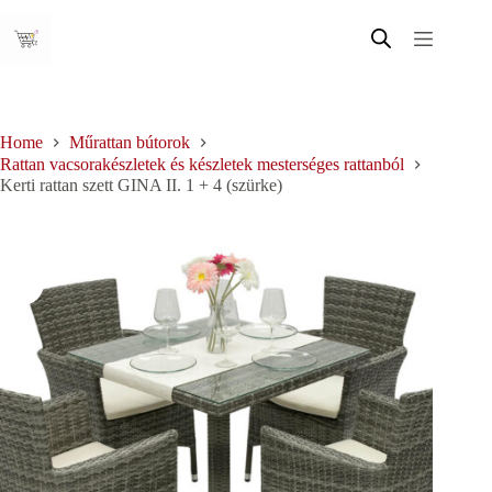
Skip
to
content
Home
Műrattan bútorok
Rattan vacsorakészletek és készletek mesterséges rattanból
Kerti rattan szett GINA II. 1 + 4 (szürke)