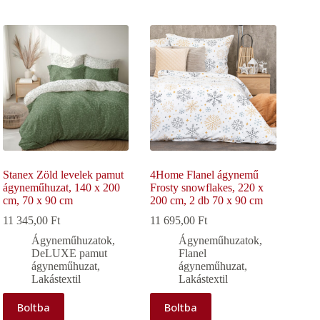
Stanex Zöld levelek pamut
4Home Flanel ágynemű
ágyneműhuzat, 140 x 200
Frosty snowflakes, 220 x
cm, 70 x 90 cm
200 cm, 2 db 70 x 90 cm
11 345,00
Ft
11 695,00
Ft
Ágyneműhuzatok
,
Ágyneműhuzatok
,
DeLUXE pamut
Flanel
ágyneműhuzat
,
ágyneműhuzat
,
Lakástextil
Lakástextil
Boltba
Boltba