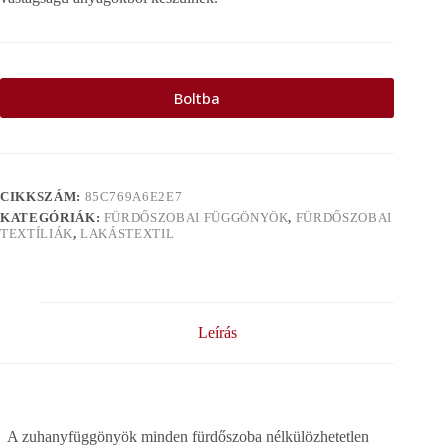
Boltba
CIKKSZÁM:
85C769A6E2E7
KATEGÓRIÁK:
FÜRDŐSZOBAI FÜGGÖNYÖK
,
FÜRDŐSZOBAI
TEXTÍLIÁK
,
LAKÁSTEXTIL
Leírás
A zuhanyfüggönyök minden fürdőszoba nélkülözhetetlen