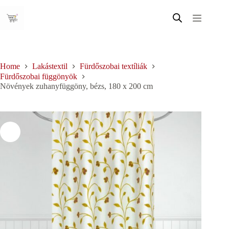
Skip
to
content
Home
Lakástextil
Fürdőszobai textíliák
Fürdőszobai függönyök
Növények zuhanyfüggöny, bézs, 180 x 200 cm