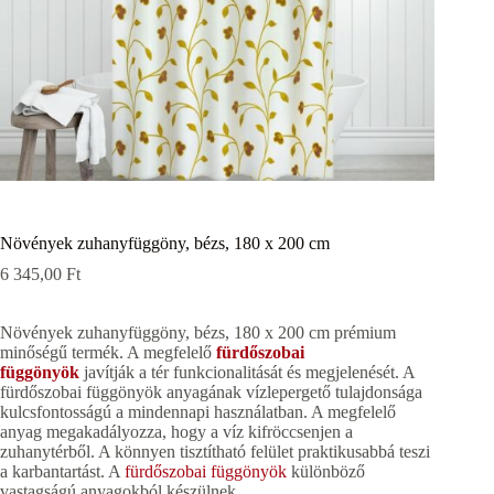
Növények zuhanyfüggöny, bézs, 180 x 200 cm
6 345,00
Ft
Növények zuhanyfüggöny, bézs, 180 x 200 cm prémium
minőségű termék. A megfelelő
fürdőszobai
függönyök
javítják a tér funkcionalitását és megjelenését. A
fürdőszobai függönyök anyagának vízlepergető tulajdonsága
kulcsfontosságú a mindennapi használatban. A megfelelő
anyag megakadályozza, hogy a víz kifröccsenjen a
zuhanytérből. A könnyen tisztítható felület praktikusabbá teszi
a karbantartást. A
fürdőszobai függönyök
különböző
vastagságú anyagokból készülnek.