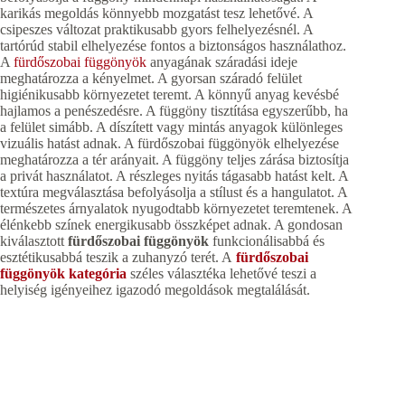
karikás megoldás könnyebb mozgatást tesz lehetővé. A
csipeszes változat praktikusabb gyors felhelyezésnél. A
tartórúd stabil elhelyezése fontos a biztonságos használathoz.
A
fürdőszobai függönyök
anyagának száradási ideje
meghatározza a kényelmet. A gyorsan száradó felület
higiénikusabb környezetet teremt. A könnyű anyag kevésbé
hajlamos a penészedésre. A függöny tisztítása egyszerűbb, ha
a felület simább. A díszített vagy mintás anyagok különleges
vizuális hatást adnak. A fürdőszobai függönyök elhelyezése
meghatározza a tér arányait. A függöny teljes zárása biztosítja
a privát használatot. A részleges nyitás tágasabb hatást kelt. A
textúra megválasztása befolyásolja a stílust és a hangulatot. A
természetes árnyalatok nyugodtabb környezetet teremtenek. A
élénkebb színek energikusabb összképet adnak. A gondosan
kiválasztott
fürdőszobai függönyök
funkcionálisabbá és
esztétikusabbá teszik a zuhanyzó terét. A
fürdőszobai
függönyök kategória
széles választéka lehetővé teszi a
helyiség igényeihez igazodó megoldások megtalálását.