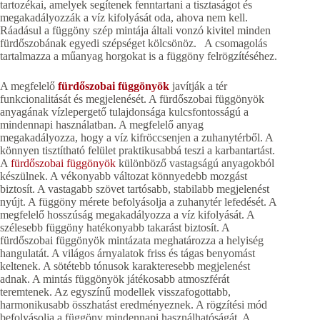
tartozékai, amelyek segítenek fenntartani a tisztaságot és
megakadályozzák a víz kifolyását oda, ahova nem kell.
Ráadásul a függöny szép mintája általi vonzó kivitel minden
fürdőszobának egyedi szépséget kölcsönöz. A csomagolás
tartalmazza a műanyag horgokat is a függöny felrögzítéséhez.
A megfelelő
fürdőszobai függönyök
javítják a tér
funkcionalitását és megjelenését. A fürdőszobai függönyök
anyagának vízlepergető tulajdonsága kulcsfontosságú a
mindennapi használatban. A megfelelő anyag
megakadályozza, hogy a víz kifröccsenjen a zuhanytérből. A
könnyen tisztítható felület praktikusabbá teszi a karbantartást.
A
fürdőszobai függönyök
különböző vastagságú anyagokból
készülnek. A vékonyabb változat könnyedebb mozgást
biztosít. A vastagabb szövet tartósabb, stabilabb megjelenést
nyújt. A függöny mérete befolyásolja a zuhanytér lefedését. A
megfelelő hosszúság megakadályozza a víz kifolyását. A
szélesebb függöny hatékonyabb takarást biztosít. A
fürdőszobai függönyök mintázata meghatározza a helyiség
hangulatát. A világos árnyalatok friss és tágas benyomást
keltenek. A sötétebb tónusok karakteresebb megjelenést
adnak. A mintás függönyök játékosabb atmoszférát
teremtenek. Az egyszínű modellek visszafogottabb,
harmonikusabb összhatást eredményeznek. A rögzítési mód
befolyásolja a függöny mindennapi használhatóságát. A