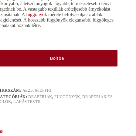
ékonyabb, áttetsző anyagok lágyabb, természetesebb fényt
ngednek be. A vastagabb textíliák erőteljesebb árnyékolást
iztosítanak. A
függönyök
mérete befolyásolja az ablak
egjelenését. A hosszabb függönyök elegánsabb, függőleges
onalakat hoznak létre.
Boltba
IKKSZÁM:
AE25066EFFF3
ATEGÓRIÁK:
DRAPÉRIÁK
,
FÜGGÖNYÖK, DRAPÉRIÁK ÉS
OLÓK
,
LAKÁSTEXTIL
ás