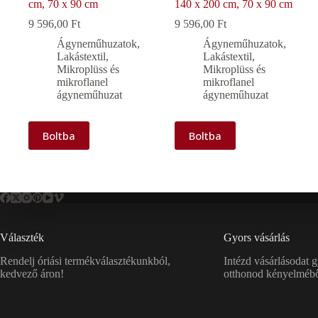
cm, 70 x 90 cm
140 x 200 cm, 70 x 90 cm
9 596,00
Ft
9 596,00
Ft
Ágyneműhuzatok
,
Ágyneműhuzatok
,
Lakástextil
,
Lakástextil
,
Mikroplüss és
Mikroplüss és
mikroflanel
mikroflanel
ágyneműhuzat
ágyneműhuzat
Boltba
Boltba
Választék
Gyors vásárlás
Rendelj óriási termékválasztékunkból,
Intézd vásárlásodat 
kedvező áron!
otthonod kényelmébő