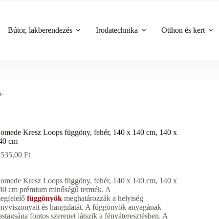
Bútor, lakberendezés
Irodatechnika
Otthon és kert
omede Kresz Loops függöny, fehér, 140 x 140 cm, 140 x
40 cm
 535,00
Ft
omede Kresz Loops függöny, fehér, 140 x 140 cm, 140 x
40 cm prémium minőségű termék. A
egfelelő
függönyök
meghatározzák a helyiség
ényviszonyait és hangulatát. A függönyök anyagának
astagsága fontos szerepet játszik a fényáteresztésben. A