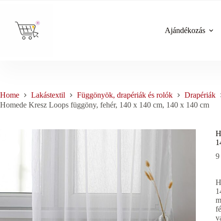
Skip
to
content
Ajándékozás
Home
Lakástextil
Függönyök, drapériák és rolók
Drapériák
Homede Kresz Loops függöny, fehér, 140 x 140 cm, 140 x 140 cm
H
1
9
H
1
m
f
v