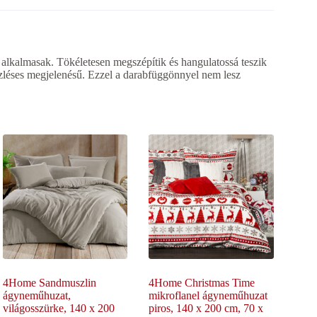
lkalmasak. Tökéletesen megszépítik és hangulatossá teszik
ízléses megjelenésű. Ezzel a darabfüggönnyel nem lesz
4Home Sandmuszlin
4Home Christmas Time
ágyneműhuzat,
mikroflanel ágyneműhuzat
világosszürke, 140 x 200
piros, 140 x 200 cm, 70 x