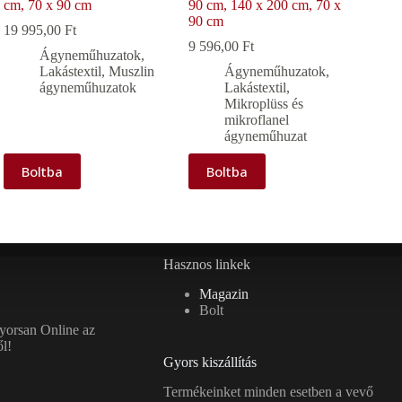
cm, 70 x 90 cm
90 cm, 140 x 200 cm, 70 x
90 cm
19 995,00
Ft
9 596,00
Ft
Ágyneműhuzatok
,
Lakástextil
,
Muszlin
Ágyneműhuzatok
,
ágyneműhuzatok
Lakástextil
,
Mikroplüss és
mikroflanel
ágyneműhuzat
Boltba
Boltba
Hasznos linkek
Magazin
Bolt
gyorsan Online az
l!
Gyors kiszállítás
Termékeinket minden esetben a vevő