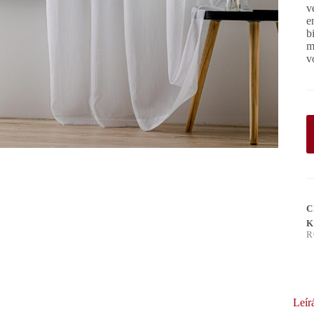
v
e
b
m
v
C
K
R
Leír