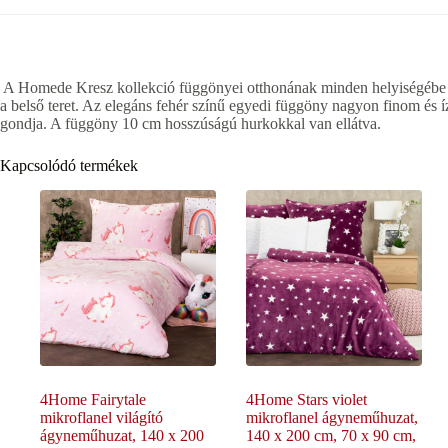
A Homede Kresz kollekció függönyei otthonának minden helyiségébe a
a belső teret. Az elegáns fehér színű egyedi függöny nagyon finom és 
gondja. A függöny 10 cm hosszúságú hurkokkal van ellátva.
Kapcsolódó termékek
4Home Fairytale
4Home Stars violet
mikroflanel világító
mikroflanel ágyneműhuzat,
ágyneműhuzat, 140 x 200
140 x 200 cm, 70 x 90 cm,