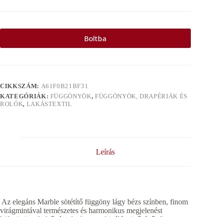
Boltba
CIKKSZÁM:
A61F0B21BF31
KATEGÓRIÁK:
FÜGGÖNYÖK
,
FÜGGÖNYÖK, DRAPÉRIÁK ÉS
ROLÓK
,
LAKÁSTEXTIL
Leírás
Az elegáns Marble sötétítő függöny lágy bézs színben, finom
virágmintával természetes és harmonikus megjelenést