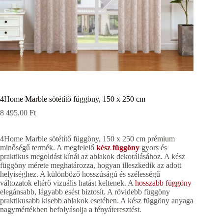
4Home Marble sötétítő függöny, 150 x 250 cm
8 495,00
Ft
4Home Marble sötétítő függöny, 150 x 250 cm prémium
minőségű termék. A megfelelő
kész függöny
gyors és
praktikus megoldást kínál az ablakok dekorálásához. A kész
függöny mérete meghatározza, hogyan illeszkedik az adott
helyiséghez. A különböző hosszúságú és szélességű
változatok eltérő vizuális hatást keltenek. A
hosszabb függöny
elegánsabb, lágyabb esést biztosít. A rövidebb függöny
praktikusabb kisebb ablakok esetében. A kész függöny anyaga
nagymértékben befolyásolja a fényáteresztést.