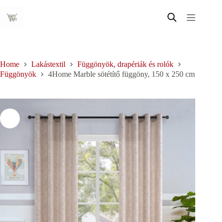
Skip
to
content
Home
Lakástextil
Függönyök, drapériák és rolók
Függönyök
4Home Marble sötétítő függöny, 150 x 250 cm