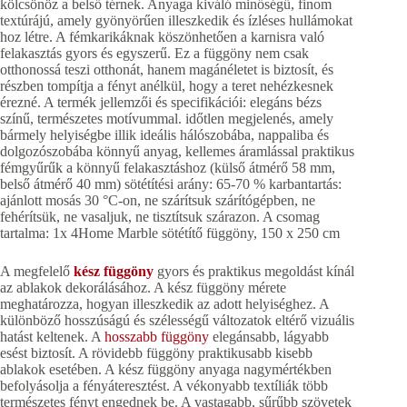
kölcsönöz a belső térnek. Anyaga kiváló minőségű, finom
textúrájú, amely gyönyörűen illeszkedik és ízléses hullámokat
hoz létre. A fémkarikáknak köszönhetően a karnisra való
felakasztás gyors és egyszerű. Ez a függöny nem csak
otthonossá teszi otthonát, hanem magánéletet is biztosít, és
részben tompítja a fényt anélkül, hogy a teret nehézkesnek
érezné. A termék jellemzői és specifikációi: elegáns bézs
színű, természetes motívummal. időtlen megjelenés, amely
bármely helyiségbe illik ideális hálószobába, nappaliba és
dolgozószobába könnyű anyag, kellemes áramlással praktikus
fémgyűrűk a könnyű felakasztáshoz (külső átmérő 58 mm,
belső átmérő 40 mm) sötétítési arány: 65-70 % karbantartás:
ajánlott mosás 30 °C-on, ne szárítsuk szárítógépben, ne
fehérítsük, ne vasaljuk, ne tisztítsuk szárazon. A csomag
tartalma: 1x 4Home Marble sötétítő függöny, 150 x 250 cm
A megfelelő
kész függöny
gyors és praktikus megoldást kínál
az ablakok dekorálásához. A kész függöny mérete
meghatározza, hogyan illeszkedik az adott helyiséghez. A
különböző hosszúságú és szélességű változatok eltérő vizuális
hatást keltenek. A
hosszabb függöny
elegánsabb, lágyabb
esést biztosít. A rövidebb függöny praktikusabb kisebb
ablakok esetében. A kész függöny anyaga nagymértékben
befolyásolja a fényáteresztést. A vékonyabb textíliák több
természetes fényt engednek be. A vastagabb, sűrűbb szövetek