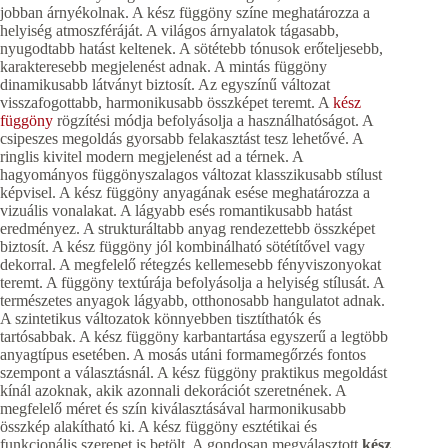
jobban árnyékolnak. A kész függöny színe meghatározza a
helyiség atmoszféráját. A világos árnyalatok tágasabb,
nyugodtabb hatást keltenek. A sötétebb tónusok erőteljesebb,
karakteresebb megjelenést adnak. A mintás függöny
dinamikusabb látványt biztosít. Az egyszínű változat
visszafogottabb, harmonikusabb összképet teremt. A
kész
függöny
rögzítési módja befolyásolja a használhatóságot. A
csipeszes megoldás gyorsabb felakasztást tesz lehetővé. A
ringlis kivitel modern megjelenést ad a térnek. A
hagyományos függönyszalagos változat klasszikusabb stílust
képvisel. A kész függöny anyagának esése meghatározza a
vizuális vonalakat. A lágyabb esés romantikusabb hatást
eredményez. A strukturáltabb anyag rendezettebb összképet
biztosít. A kész függöny jól kombinálható sötétítővel vagy
dekorral. A megfelelő rétegzés kellemesebb fényviszonyokat
teremt. A függöny textúrája befolyásolja a helyiség stílusát. A
természetes anyagok lágyabb, otthonosabb hangulatot adnak.
A szintetikus változatok könnyebben tisztíthatók és
tartósabbak. A kész függöny karbantartása egyszerű a legtöbb
anyagtípus esetében. A mosás utáni formamegőrzés fontos
szempont a választásnál. A kész függöny praktikus megoldást
kínál azoknak, akik azonnali dekorációt szeretnének. A
megfelelő méret és szín kiválasztásával harmonikusabb
összkép alakítható ki. A kész függöny esztétikai és
funkcionális szerepet is betölt. A gondosan megválasztott
kész