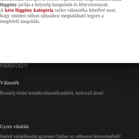
függöny
javítja a helyiség hangulatát és fényviszonyait.
A
kész függöny kategória
széles választéka lehetővé teszi,
hogy minden otthon stílusához megtalálható legyen a
megfelelő megoldás.
Választék
Rendelj óriási termékválasztékunkból, kedvező áron!
Gyors vásárlás
Intézd vásárlásodat gyorsan Online az otthonod kényelméből!