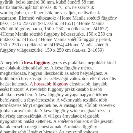
gyűrűk: belső átmérő 38 mm, külső átmérő 58 mm
karbantartás: ajánlott mosás 30 °C-on, ne szárítsuk
szárítógépben, ne fehérítsük, ne vasaljuk, ne tisztítsuk
szárazon. Elérhető változatok: 4Home Manila sötétítő függöny
bézs, 150 x 250 cm (kat.-szám: 241651) 4Home Manila
sötétítő függöny barna, 150 x 250 cm (cikkszám: 241652)
4Home Manila sötétítő függöny kékesszürke, 150 x 250 cm
(cikkszám: 241653) 4Home Manila sötétítő függöny petrol,
150 x 250 cm (cikkszám: 241654) 4Home Manila sötétítő
függöny világosszürke, 150 x 250 cm (kat.-sz. 241659)
A megfelelő
kész függöny
gyors és praktikus megoldást kínál
az ablakok dekorálásához. A kész függöny mérete
meghatározza, hogyan illeszkedik az adott helyiséghez. A
különböző hosszúságú és szélességű változatok eltérő vizuális
hatást keltenek. A
hosszabb függöny
elegánsabb, lágyabb
esést biztosít. A rövidebb függöny praktikusabb kisebb
ablakok esetében. A kész függöny anyaga nagymértékben
befolyásolja a fényáteresztést. A vékonyabb textíliák több
természetes fényt engednek be. A vastagabb, sűrűbb szövetek
jobban árnyékolnak. A kész függöny színe meghatározza a
helyiség atmoszféráját. A világos árnyalatok tágasabb,
nyugodtabb hatást keltenek. A sötétebb tónusok erőteljesebb,
karakteresebb megjelenést adnak. A mintás függöny
dinamikusabb látványt biztosít. Az egyszínű változat