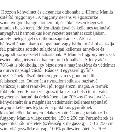
Hozzon kényelmet és eleganciát otthonába a 4Home Manila
sötétítő függönnyel. A függöny decens világosszürke
színenyugodt hangulatot teremt, és tökéletesen kiegészít
minden belső teret. Időtlen dizájnjával és kellemes tapintású
anyagával harmonikus környezetet teremthet szobájában,
amely melegséget és otthonosságot áraszt. Akár a
hálószobában, akár a nappaliban vagy bárhol máshol akasztja
fel, praktikus sötétítő tulajdonságai kellemes árnyékot és
nyugodt környezetet biztosítanak. A Manila függöny nemcsak
esztétikailag tetszetős, hanem funkcionális is. A fény akár
70%-át is blokkolja, így biztosítva a magánszférát és védelmet
a durva napsugárzástól. Ráadásul egyszerű gyűrűs
rögzítésének köszönhetően gyorsan és gond nélkül
felakasztható. Otthonát a nyugalom stílusos oázisává
varázsolja, ahol rendkívül jól fogja érezni magát. A termék
főbb előnyei: Finom világosszürke szín a belső térrel való
egyetemes harmónia érdekében akár 70%-os fényelnyelés a
kényelemért és a magánélet védelméért kellemes tapintású
anyag a kellemes légkörért a praktikus gyűrűknek
köszönhetően könnyen felakasztható Csomag tartalma: 1x
függöny Manila világosszürke, 150 x 250 cm Paraméterek és
specifikációk: méretek (szélesség x magasság): 150 x 250 cm.
szín: világosszürke anyag: 100% poliészter sötétítés: 70%