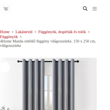
Skip
to
content
Home
Lakástextil
Függönyök, drapériák és rolók
Függönyök
4Home Manila sötétítő függöny világosszürke, 150 x 250 cm,
világosszürke