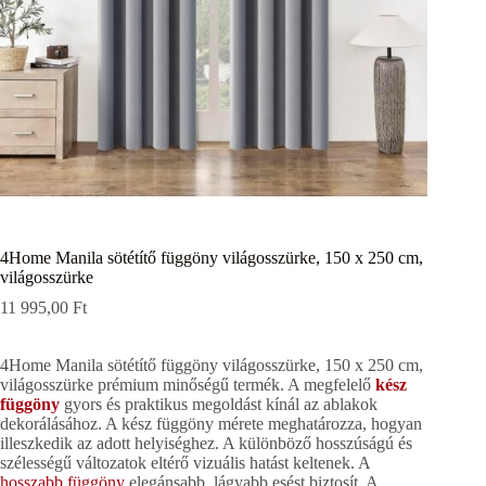
4Home Manila sötétítő függöny világosszürke, 150 x 250 cm,
világosszürke
11 995,00
Ft
4Home Manila sötétítő függöny világosszürke, 150 x 250 cm,
világosszürke prémium minőségű termék. A megfelelő
kész
függöny
gyors és praktikus megoldást kínál az ablakok
dekorálásához. A kész függöny mérete meghatározza, hogyan
illeszkedik az adott helyiséghez. A különböző hosszúságú és
szélességű változatok eltérő vizuális hatást keltenek. A
hosszabb függöny
elegánsabb, lágyabb esést biztosít. A