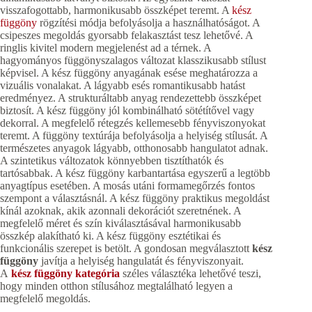
visszafogottabb, harmonikusabb összképet teremt. A
kész
függöny
rögzítési módja befolyásolja a használhatóságot. A
csipeszes megoldás gyorsabb felakasztást tesz lehetővé. A
ringlis kivitel modern megjelenést ad a térnek. A
hagyományos függönyszalagos változat klasszikusabb stílust
képvisel. A kész függöny anyagának esése meghatározza a
vizuális vonalakat. A lágyabb esés romantikusabb hatást
eredményez. A strukturáltabb anyag rendezettebb összképet
biztosít. A kész függöny jól kombinálható sötétítővel vagy
dekorral. A megfelelő rétegzés kellemesebb fényviszonyokat
teremt. A függöny textúrája befolyásolja a helyiség stílusát. A
természetes anyagok lágyabb, otthonosabb hangulatot adnak.
A szintetikus változatok könnyebben tisztíthatók és
tartósabbak. A kész függöny karbantartása egyszerű a legtöbb
anyagtípus esetében. A mosás utáni formamegőrzés fontos
szempont a választásnál. A kész függöny praktikus megoldást
kínál azoknak, akik azonnali dekorációt szeretnének. A
megfelelő méret és szín kiválasztásával harmonikusabb
összkép alakítható ki. A kész függöny esztétikai és
funkcionális szerepet is betölt. A gondosan megválasztott
kész
függöny
javítja a helyiség hangulatát és fényviszonyait.
A
kész függöny kategória
széles választéka lehetővé teszi,
hogy minden otthon stílusához megtalálható legyen a
megfelelő megoldás.