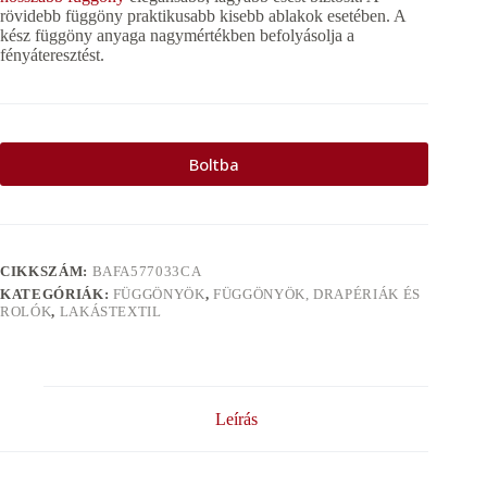
rövidebb függöny praktikusabb kisebb ablakok esetében. A
kész függöny anyaga nagymértékben befolyásolja a
fényáteresztést.
Boltba
CIKKSZÁM:
BAFA577033CA
KATEGÓRIÁK:
FÜGGÖNYÖK
,
FÜGGÖNYÖK, DRAPÉRIÁK ÉS
ROLÓK
,
LAKÁSTEXTIL
Leírás